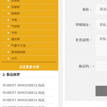
台虎钳
压接钳
省份：
电烙铁
卡规
详细地址：
气动钳
卡钳
抛光带
补充说明：
气囊千斤顶
滚动收纳架
卡尺
验证码：
点击更多分类
新品推荐
ROBERT BIRKENBEUL电机
8APE225M-4-IE3
ROBERT BIRKENBEUL电机
8APE180L-4 IE3
ROBERT BIRKENBEUL电机