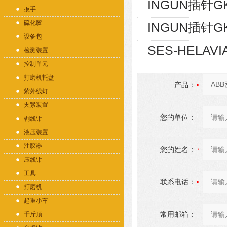
INGUN插针GK
扳手
硫化胶
INGUN插针GK
设备包
SES-HELAVI
检测装置
控制单元
打磨机托盘
产品：
紫外线灯
夹紧装置
您的单位：
剥线钳
液压装置
注胶器
您的姓名：
压线钳
工具
联系电话：
打磨机
起重小车
常用邮箱：
千斤顶