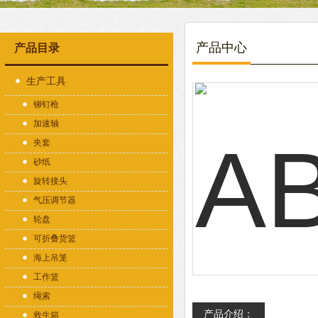
产品中心
产品目录
生产工具
铆钉枪
加速轴
夹套
砂纸
旋转接头
气压调节器
轮盘
可折叠货篮
海上吊笼
工作篮
绳索
产品介绍：
救生箱