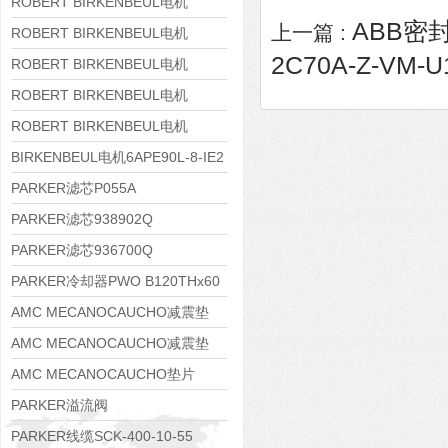
8APE160M-6 IE3
ROBERT BIRKENBEUL电机
ABB密封
上一篇 :
8APE160L-4-IE3
ROBERT BIRKENBEUL电机
2C70A-Z-VM-U
8APE112M-6K-IE3
ROBERT BIRKENBEUL电机
8APE100L-2 IE3
ROBERT BIRKENBEUL电机
8APE90S-4 IE3
ROBERT BIRKENBEUL电机
8APE80M-2K-IE3
BIRKENBEUL电机6APE90L-8-IE2
PARKER滤芯P055A
PARKER滤芯938902Q
PARKER滤芯936700Q
PARKER冷却器PWO B120THx60
AMC MECANOCAUCHO减震垫
138552
AMC MECANOCAUCHO减震垫
138551
AMC MECANOCAUCHO垫片
608074
PARKER溢流阀
RE06M35W2N1KWXG087
PARKER线缆SCK-400-10-55