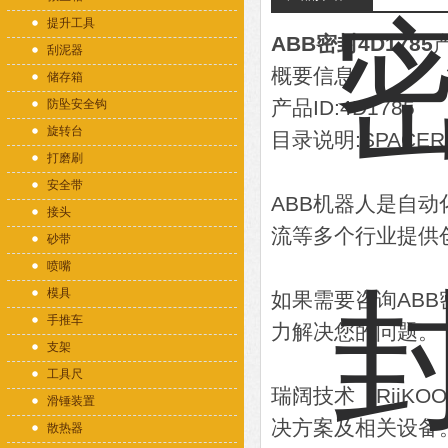
提升工具
ABB密封4D1785
刮泥器
概要信息
储存箱
产品ID:4D1785
防坠安全钩
旋转台
目录说明:SPACER (
打磨刷
安全带
ABB机器人是自
接头
流等多个行业提供
砂带
喷嘴
模具
如果需要咨询AB
手推车
力解决您的问题。
支架
工具尺
瑞阔技术（RiiK
滑锤装置
决方案及相关设备
散热器