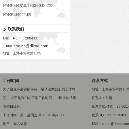
PARKER皮囊190360 00225
PARKER排气阀
VV01311G0QF1026-54507-H
联系我们
邮编（P.C）：200433
sales@riikoo.com
E-mail：
地址：上海市邯郸路10号
工作时间
联系方式
为了避免不必要的等待，敬请注意我们的工作时
地址：上海市邯郸路10
间 。以下是我们的正常工作时间，中国大陆法定
联系人：付清
节假日除外。
联系方式/传真：86-021-5
工作时间：周一至周五 早8：30-晚6：00
联系QQ：2312238490
周日、周六休息
邮箱：sales@riikoo.co