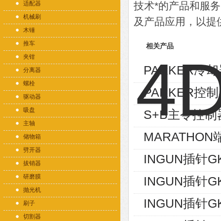
适配器
技术*的产品和服
机械刷
及产品应用，以提
木锤
推车
相关产品
夹钳
PARKER冷却器
分离器
螺栓
PARKER控制
驱动器
吸盘
S+B主令控制器V
主轴
MARATHON端
储物箱
劈开器
INGUN插针GK
拔销器
研磨膜
INGUN插针GK
抛光机
INGUN插针GK
刷子
切割器