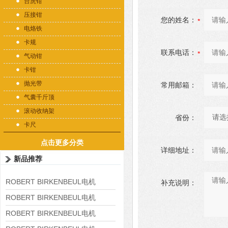
台虎钳
压接钳
您的姓名：
电烙铁
卡规
联系电话：
气动钳
卡钳
抛光带
常用邮箱：
气囊千斤顶
滚动收纳架
省份：
卡尺
点击更多分类
详细地址：
新品推荐
ROBERT BIRKENBEUL电机
补充说明：
8APE225M-4-IE3
ROBERT BIRKENBEUL电机
8APE180L-4 IE3
ROBERT BIRKENBEUL电机