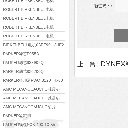
8APE160M-6 IE3
ROBERT BIRKENBEUL电机
验证码：
8APE160L-4-IE3
ROBERT BIRKENBEUL电机
8APE112M-6K-IE3
ROBERT BIRKENBEUL电机
8APE100L-2 IE3
ROBERT BIRKENBEUL电机
8APE90S-4 IE3
ROBERT BIRKENBEUL电机
8APE80M-2K-IE3
BIRKENBEUL电机6APE90L-8-IE2
PARKER滤芯P055A
DYNEX
PARKER滤芯938902Q
上一篇 :
PARKER滤芯936700Q
PARKER冷却器PWO B120THx60
AMC MECANOCAUCHO减震垫
138552
AMC MECANOCAUCHO减震垫
138551
AMC MECANOCAUCHO垫片
608074
PARKER溢流阀
RE06M35W2N1KWXG087
PARKER线缆SCK-400-10-55