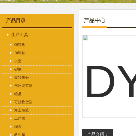
产品中心
产品目录
生产工具
铆钉枪
加速轴
夹套
砂纸
旋转接头
气压调节器
轮盘
可折叠货篮
海上吊笼
工作篮
绳索
产品介绍：
救生箱