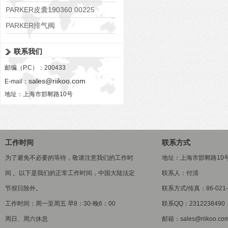
PARKER皮囊190360 00225
PARKER排气阀
VV01311G0QF1026-54507-H
联系我们
邮编（P.C）：200433
sales@riikoo.com
E-mail：
地址：上海市邯郸路10号
工作时间
联系方式
为了避免不必要的等待，敬请注意我们的工作时
地址：上海市邯郸路10
间 。以下是我们的正常工作时间，中国大陆法定
联系人：付清
节假日除外。
联系方式/传真：86-021-5
工作时间：周一至周五 早8：30-晚6：00
联系QQ：2312238490
周日、周六休息
邮箱：sales@riikoo.co