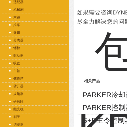
适配器
机械刷
如果需要咨询DY
木锤
尽全力解决您的问
推车
夹钳
分离器
螺栓
驱动器
吸盘
主轴
储物箱
相关产品
劈开器
PARKER冷却器
拔销器
研磨膜
PARKER控制
抛光机
刷子
S+B主令控制器V
切割器