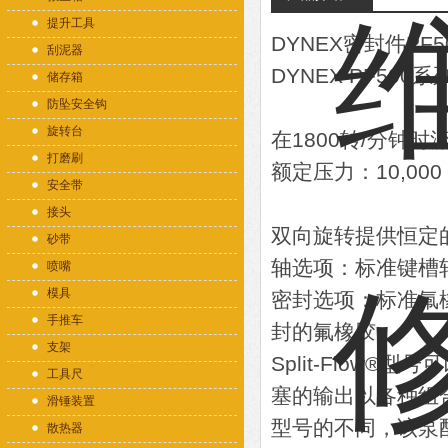
提升工具
DYNEX密封件PF
刮泥器
DYNEX PF50
储存箱
防坠安全钩
旋转台
在1800转/分钟时流
打磨刷
额定压力：10,000 p
安全带
接头
双向旋转提供恒定
砂带
轴选项：标准键槽
喷嘴
模具
密封选项：标准氟
手推车
封的氟橡胶。
支架
Split-Flo
工具尺
塞的输出以各种组
滑锤装置
型号的不同，该泵
散热器