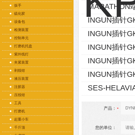
MARATHON端
扳手
硫化胶
INGUN插针GK
设备包
检测装置
INGUN插针GK
控制单元
INGUN插针GK
打磨机托盘
紫外线灯
INGUN插针GK
夹紧装置
剥线钳
INGUN插针GK
液压装置
SES-HELAVI
注胶器
压线钳
工具
产品：
打磨机
起重小车
您的单位：
千斤顶