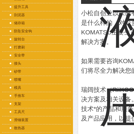
提升工具
小松自创业以来已
刮泥器
是什么样的，对众
储存箱
KOMATSU主
防坠安全钩
旋转台
解决方案。
打磨刷
安全带
如果需要咨询KO
接头
们将尽全力解决您
砂带
喷嘴
模具
瑞阔技术（RiiK
手推车
决方案及相关设备
支架
技术*的产品和服
工具尺
及产品应用，以提
滑锤装置
散热器