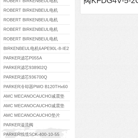
阀KFDG4V-5-2C
8APE160M-6 IE3
ROBERT BIRKENBEUL电机
8APE160L-4-IE3
ROBERT BIRKENBEUL电机
8APE112M-6K-IE3
ROBERT BIRKENBEUL电机
8APE100L-2 IE3
ROBERT BIRKENBEUL电机
8APE90S-4 IE3
ROBERT BIRKENBEUL电机
8APE80M-2K-IE3
BIRKENBEUL电机6APE90L-8-IE2
PARKER滤芯P055A
PARKER滤芯938902Q
PARKER滤芯936700Q
PARKER冷却器PWO B120THx60
AMC MECANOCAUCHO减震垫
138552
AMC MECANOCAUCHO减震垫
138551
AMC MECANOCAUCHO垫片
608074
PARKER溢流阀
RE06M35W2N1KWXG087
PARKER线缆SCK-400-10-55