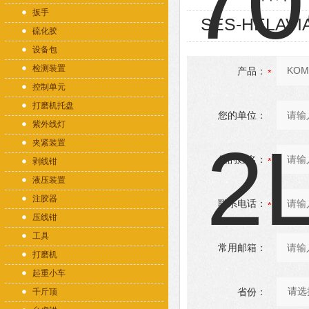
扳手
SES-HELAVI
硫化胶
设备包
检测装置
产品：
控制单元
打磨机托盘
您的单位：
紫外线灯
夹紧装置
您的姓名：
剥线钳
液压装置
注胶器
联系电话：
压线钳
工具
常用邮箱：
打磨机
起重小车
省份：
千斤顶