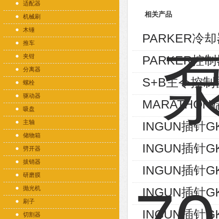
适配器
相关产品
机械刷
木锤
PARKER冷却器
推车
夹钳
PARKER控制
分离器
S+B主令控制器V
螺栓
驱动器
MARATHON端
吸盘
主轴
INGUN插针GK
储物箱
INGUN插针GK
劈开器
拔销器
INGUN插针GK
研磨膜
抛光机
INGUN插针GK
刷子
INGUN插针GK
切割器