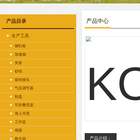
产品中心
产品目录
生产工具
铆钉枪
加速轴
夹套
砂纸
旋转接头
气压调节器
轮盘
可折叠货篮
海上吊笼
工作篮
绳索
产品介绍：
救生箱