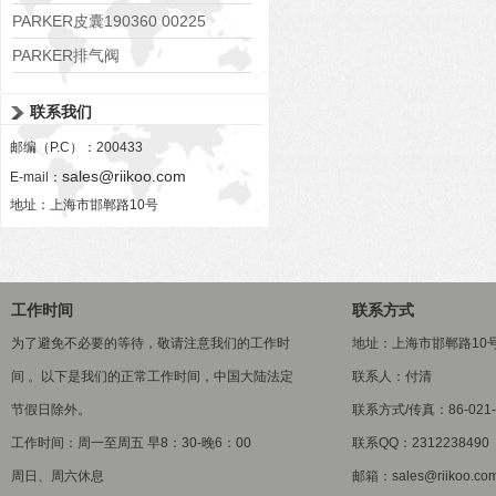
PARKER皮囊190360 00225
PARKER排气阀
VV01311G0QF1026-54507-H
联系我们
邮编（P.C）：200433
sales@riikoo.com
E-mail：
地址：上海市邯郸路10号
工作时间
联系方式
为了避免不必要的等待，敬请注意我们的工作时
地址：上海市邯郸路10
间 。以下是我们的正常工作时间，中国大陆法定
联系人：付清
节假日除外。
联系方式/传真：86-021-5
工作时间：周一至周五 早8：30-晚6：00
联系QQ：2312238490
周日、周六休息
邮箱：sales@riikoo.co