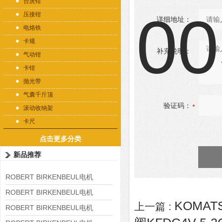
台虎钳
压接钳
详细地址：
电烙铁
卡规
补充说明：
气动钳
卡钳
抛光带
气囊千斤顶
验证码：
滚动收纳架
卡尺
点击更多分类
新品推荐
ROBERT BIRKENBEUL电机
8APE225M-4-IE3
ROBERT BIRKENBEUL电机
KOMAT
上一篇 :
8APE180L-4 IE3
ROBERT BIRKENBEUL电机