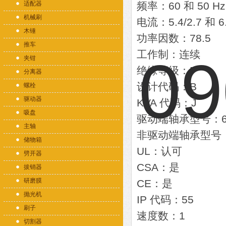
适配器
频率：60 和 50 Hz
机械刷
电流：5.4/2.7 和 6.
木锤
功率因数：78.5
推车
工作制：连续
夹钳
绝缘等级：F
分离器
设计代码：B
螺栓
驱动器
KVA 代码：J
吸盘
驱动端轴承型号：6
主轴
非驱动端轴承型号：
储物箱
UL：认可
劈开器
CSA：是
拔销器
研磨膜
CE：是
抛光机
IP 代码：55
刷子
速度数：1
切割器