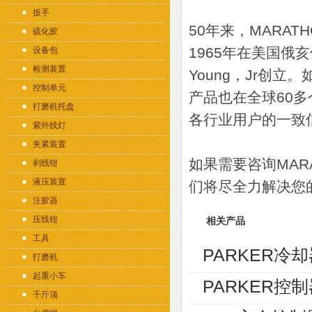
扳手
50年来，MARA
硫化胶
1965年在美国俄亥俄
设备包
检测装置
Young，Jr创
控制单元
产品也在全球60
打磨机托盘
各行业用户的一致
紫外线灯
夹紧装置
如果需要咨询MAR
剥线钳
液压装置
们将尽全力解决您
注胶器
压线钳
相关产品
工具
PARKER冷却器
打磨机
起重小车
PARKER控制
千斤顶