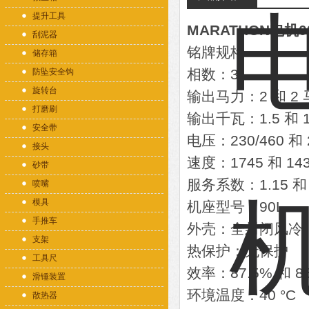
提升工具
MARATHON电机09
刮泥器
铭牌规格
储存箱
相数：3
防坠安全钩
旋转台
输出马力：2 和 2
打磨刷
输出千瓦：1.5 和 1
安全带
电压：230/460 和 2
接头
速度：1745 和 1
砂带
服务系数：1.15 和 
喷嘴
模具
机座型号：90L
手推车
外壳：全封闭风冷
支架
热保护：无保护
工具尺
效率：87.5% 和 8
滑锤装置
环境温度：40 °C
散热器