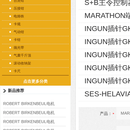
S+B主令控制器V
台虎钳
压接钳
MARATHON端
电烙铁
卡规
INGUN插针GK
气动钳
INGUN插针GK
卡钳
抛光带
INGUN插针GK
气囊千斤顶
滚动收纳架
INGUN插针GK
卡尺
INGUN插针GK
点击更多分类
新品推荐
SES-HELAVI
ROBERT BIRKENBEUL电机
8APE225M-4-IE3
ROBERT BIRKENBEUL电机
产品：
8APE180L-4 IE3
ROBERT BIRKENBEUL电机