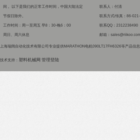
间 。以下是我们的正常工作时间，中国大陆法定
联系人：付清
节假日除外。
联系方式/传真：86-021-5
工作时间：周一至周五 早8：30-晚6：00
联系QQ：2312238490
周日、周六休息
邮箱：sales@riikoo.co
上海瑞阔自动化技术有限公司专业提供MARATHON电机090LT17FH6326等产品信
塑料机械网
管理登陆
技术支持：