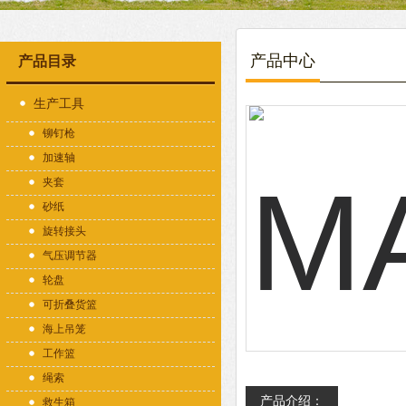
产品中心
产品目录
生产工具
铆钉枪
加速轴
夹套
砂纸
旋转接头
气压调节器
轮盘
可折叠货篮
海上吊笼
工作篮
绳索
产品介绍：
救生箱