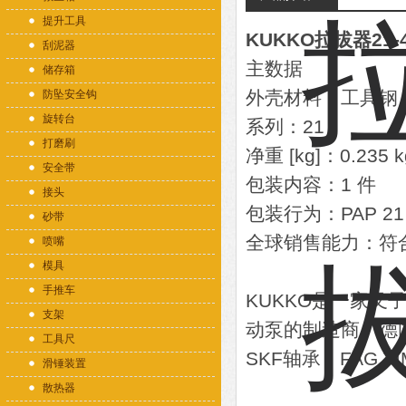
提升工具
KUKKO拉拔器21-
刮泥器
主数据
储存箱
外壳材料：工具钢
防坠安全钩
旋转台
系列：21
打磨刷
净重 [kg]：0.235 k
安全带
包装内容：1 件
接头
包装行为：PAP 21
砂带
全球销售能力：符合（
喷嘴
模具
手推车
KUKKO是一家叉
支架
动泵的制造商。德
工具尺
SKF轴承，FAG.
滑锤装置
散热器