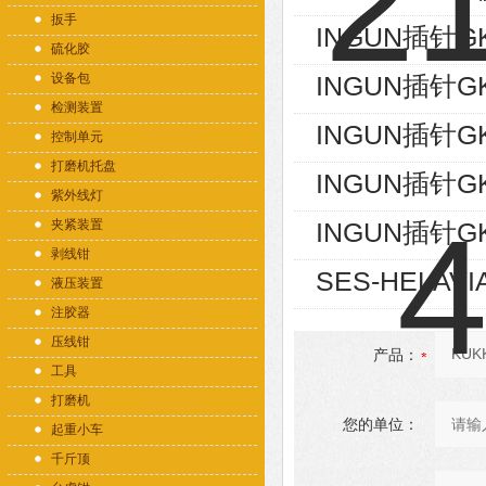
扳手
INGUN插针GK
硫化胶
设备包
INGUN插针GK
检测装置
INGUN插针GK
控制单元
打磨机托盘
INGUN插针GK
紫外线灯
夹紧装置
INGUN插针GK
剥线钳
SES-HELAVI
液压装置
注胶器
压线钳
产品：
工具
打磨机
您的单位：
起重小车
千斤顶