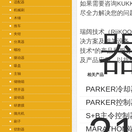
适配器
如果需要咨询KU
机械刷
尽全力解决您的问
木锤
推车
瑞阔技术（RiiK
夹钳
决方案及相关设备
分离器
技术*的产品和服
螺栓
驱动器
及产品应用，以提
吸盘
主轴
相关产品
储物箱
PARKER冷却器
劈开器
拔销器
PARKER控制
研磨膜
抛光机
S+B主令控制器V
刷子
MARATHON端
切割器