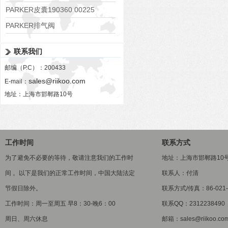
PARKER皮囊190360 00225
PARKER排气阀
VV01311G0QF1026-54507-H
联系我们
邮编（P.C）：200433
sales@riikoo.com
E-mail：
地址：上海市邯郸路10号
工作时间
联系方式
为了避免不必要的等待，敬请注意我们的工作时
地址：上海市邯郸路10
间 。以下是我们的正常工作时间，中国大陆法定
联系人：付清
节假日除外。
联系方式/传真：86-021-5
工作时间：周一至周五 早8：30-晚6：00
联系QQ：2312238490
周日、周六休息
邮箱：sales@riikoo.co