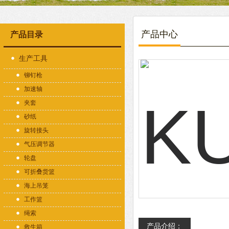
产品中心
产品目录
生产工具
铆钉枪
加速轴
夹套
砂纸
旋转接头
气压调节器
轮盘
可折叠货篮
海上吊笼
工作篮
绳索
产品介绍：
救生箱