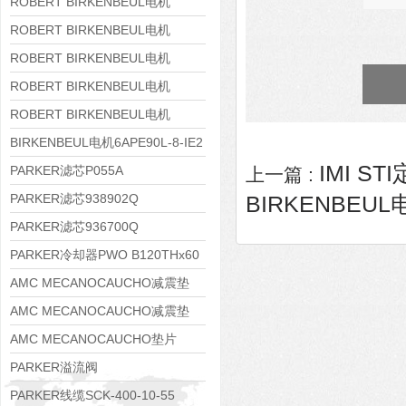
8APE160M-6 IE3
ROBERT BIRKENBEUL电机
8APE160L-4-IE3
ROBERT BIRKENBEUL电机
8APE112M-6K-IE3
ROBERT BIRKENBEUL电机
8APE100L-2 IE3
ROBERT BIRKENBEUL电机
8APE90S-4 IE3
ROBERT BIRKENBEUL电机
8APE80M-2K-IE3
BIRKENBEUL电机6APE90L-8-IE2
IMI ST
PARKER滤芯P055A
上一篇 :
PARKER滤芯938902Q
BIRKENBEUL电
PARKER滤芯936700Q
PARKER冷却器PWO B120THx60
AMC MECANOCAUCHO减震垫
138552
AMC MECANOCAUCHO减震垫
138551
AMC MECANOCAUCHO垫片
608074
PARKER溢流阀
RE06M35W2N1KWXG087
PARKER线缆SCK-400-10-55