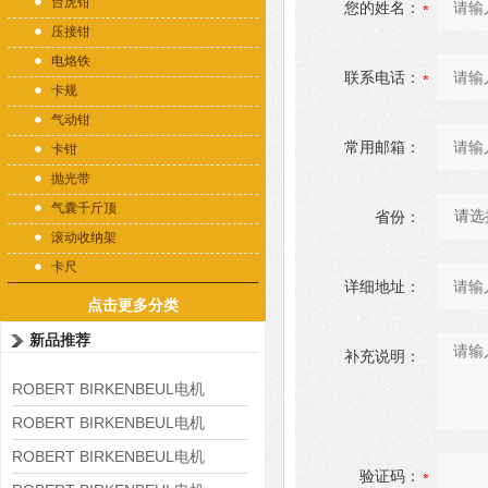
台虎钳
您的姓名：
压接钳
电烙铁
联系电话：
卡规
气动钳
常用邮箱：
卡钳
抛光带
气囊千斤顶
省份：
滚动收纳架
卡尺
详细地址：
点击更多分类
新品推荐
补充说明：
ROBERT BIRKENBEUL电机
8APE225M-4-IE3
ROBERT BIRKENBEUL电机
8APE180L-4 IE3
ROBERT BIRKENBEUL电机
验证码：