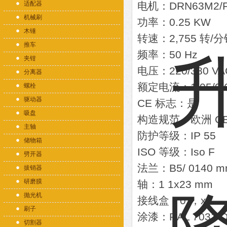
适配器
电机：DRN63M2/
机械刷
功率：0.25 KW
木锤
转速：2,755 转/
推车
频率：50 Hz
夹钳
电压：220/380 VA
分离器
额定电流：1.05/0.6
螺栓
驱动器
CE 标志：是
吸盘
构造规范：欧洲 C
主轴
防护等级：IP 55
储物箱
ISO 等级：Iso F
劈开器
法兰：B5/ 0140 
拔销器
研磨膜
轴：1 1x23 mm
抛光机
接线盒：0°，x
刷子
涂漆：RAL 7031 
切割器