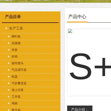
产品中心
产品目录
生产工具
铆钉枪
加速轴
夹套
砂纸
旋转接头
气压调节器
轮盘
可折叠货篮
海上吊笼
工作篮
绳索
产品介绍：
救生箱