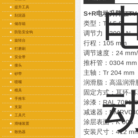
提升工具
S+R电动升降缸TV-
刮泥器
类型：TV-5 S
储存箱
调节力：3000 N
防坠安全钩
旋转台
行程：105 mm
打磨刷
调节速度：24 mm/
安全带
推杆管：0304 
接头
主轴：Tr 204 mm
砂带
润滑脂：高温润滑脂 
喷嘴
模具
固定方式：耳环-
手推车
涂漆：RAL 7031 
支架
减速器：NMRV030，
工具尺
涂层表面：K 005
滑锤装置
安装尺寸：412 m
散热器