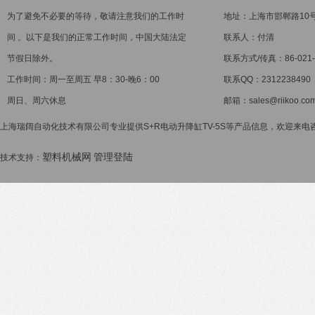
为了避免不必要的等待，敬请注意我们的工作时
地址：上海市邯郸路10
间 。以下是我们的正常工作时间，中国大陆法定
联系人：付清
节假日除外。
联系方式/传真：86-021-5
工作时间：周一至周五 早8：30-晚6：00
联系QQ：2312238490
周日、周六休息
邮箱：sales@riikoo.co
上海瑞阔自动化技术有限公司专业提供S+R电动升降缸TV-5S等产品信息，欢迎来电咨询
塑料机械网
管理登陆
技术支持：