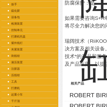
防腐保护：是
扳手
硫化胶
如果需要咨询S+
设备包
检测装置
将尽全力解决您的
控制单元
打磨机托盘
瑞阔技术（RiiK
紫外线灯
决方案及相关设备
夹紧装置
技术*的产品和服
剥线钳
液压装置
及产品应用，以提
注胶器
压线钳
工具
相关产品
打磨机
ROBERT BIR
起重小车
千斤顶
ROBERT BIR