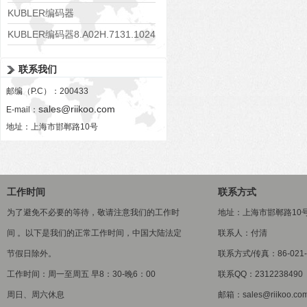
KUBLER编码器
8.KIS40.1332.1024.P03.0008
KUBLER编码器8.A02H.7131.1024
联系我们
邮编（P.C）：200433
sales@riikoo.com
E-mail：
地址：上海市邯郸路10号
工作时间
联系方式
为了避免不必要的等待，敬请注意我们的工作时
地址：上海市邯郸路10
间 。以下是我们的正常工作时间，中国大陆法定
联系人：付清
节假日除外。
联系方式/传真：86-021-5
工作时间：周一至周五 早8：30-晚6：00
联系QQ：2312238490
周日、周六休息
邮箱：sales@riikoo.co