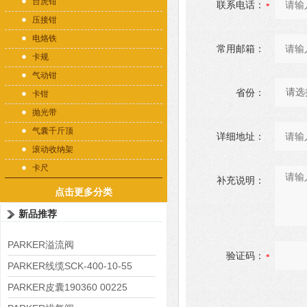
台虎钳
联系电话：
压接钳
电烙铁
常用邮箱：
卡规
气动钳
省份：
卡钳
抛光带
气囊千斤顶
详细地址：
滚动收纳架
卡尺
补充说明：
点击更多分类
新品推荐
PARKER溢流阀
验证码：
RE06M35W2N1KWXG087
PARKER线缆SCK-400-10-55
PARKER皮囊190360 00225