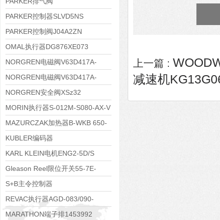
PARKER排气阀
VV01311G0QF1026-54507-H
PARKER控制器SLVD5NS
PARKER控制阀J04A2ZN
OMAL执行器DG876XE073
WOODW
上一篇 :
NORGREN电磁阀V63D417A-
减速机KG13G062
A2000
NORGREN电磁阀V63D417A-
A213J
NORGREN安全阀XSz32
MORIN执行器S-012M-S080-AX-V
MAZURCZAK加热器B-WKB 650-
1000/4.5-380DS
KUBLER编码器
8.5020.4551.1024.9083
KARL KLEIN电机ENG2-5D/S
Gleason Reel限位开关55-7E-
4DP-WR-640
S+B主令控制器
VCS09611KKVRH240.240
REVAC执行器AGD-083/090-
05/07-A17-A
MARATHON端子排1453992