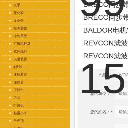
BRECO同步带2
扳手
硫化胶
BRECO同步带2
设备包
BALDOR电机
检测装置
控制单元
REVCON滤波器R
打磨机托盘
紫外线灯
REVCON滤波器R
夹紧装置
剥线钳
液压装置
产品：
注胶器
压线钳
您的单位：
工具
打磨机
您的姓名：
起重小车
千斤顶