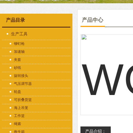
产品中心
产品目录
生产工具
铆钉枪
加速轴
夹套
砂纸
旋转接头
气压调节器
轮盘
可折叠货篮
海上吊笼
工作篮
绳索
产品介绍：
救生箱