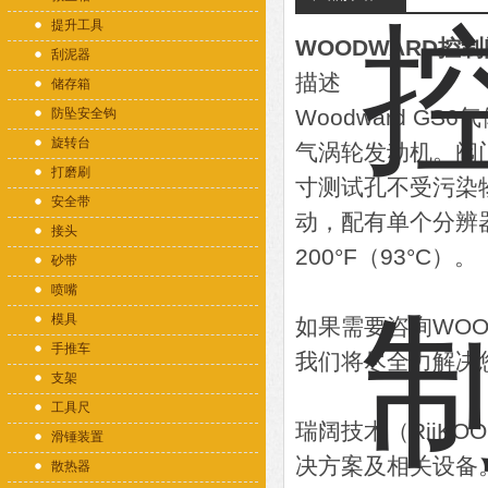
提升工具
WOODWARD控制阀
刮泥器
描述
储存箱
Woodward GS
防坠安全钩
旋转台
气涡轮发动机。阀
打磨刷
寸测试孔不受污染
安全带
动，配有单个分辨
接头
200°F（93°C）。
砂带
喷嘴
模具
如果需要咨询WO
手推车
我们将尽全力解决
支架
工具尺
瑞阔技术（RiiK
滑锤装置
决方案及相关设备
散热器