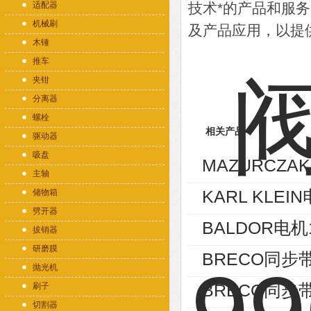
适配器
技术*的产品和服
机械刷
及产品应用，以提
木锤
推车
夹钳
分离器
螺栓
相关产品
驱动器
吸盘
MAZURCZAK加
主轴
KARL KLEIN
储物箱
劈开器
BALDOR电机1
拔销器
研磨膜
BRECO同步带5
抛光机
BRECO同步带5
刷子
切割器