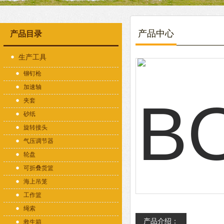
产品中心
产品目录
生产工具
铆钉枪
加速轴
夹套
砂纸
旋转接头
气压调节器
轮盘
可折叠货篮
海上吊笼
工作篮
绳索
产品介绍：
救生箱