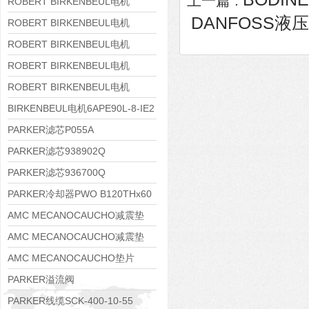
上一篇 :
8APE160M-6 IE3
ROBERT BIRKENBEUL电机
DANFOSS液压马
8APE160L-4-IE3
ROBERT BIRKENBEUL电机
8APE112M-6K-IE3
ROBERT BIRKENBEUL电机
8APE100L-2 IE3
ROBERT BIRKENBEUL电机
8APE90S-4 IE3
ROBERT BIRKENBEUL电机
8APE80M-2K-IE3
BIRKENBEUL电机6APE90L-8-IE2
PARKER滤芯P055A
PARKER滤芯938902Q
PARKER滤芯936700Q
PARKER冷却器PWO B120THx60
AMC MECANOCAUCHO减震垫
138552
AMC MECANOCAUCHO减震垫
138551
AMC MECANOCAUCHO垫片
608074
PARKER溢流阀
RE06M35W2N1KWXG087
PARKER线缆SCK-400-10-55