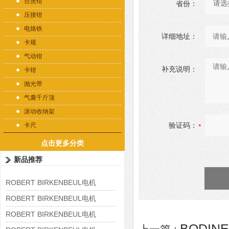
台虎钳
省份：
压接钳
电烙铁
详细地址：
卡规
气动钳
补充说明：
卡钳
抛光带
气囊千斤顶
滚动收纳架
验证码：
卡尺
点击更多分类
新品推荐
ROBERT BIRKENBEUL电机
8APE225M-4-IE3
ROBERT BIRKENBEUL电机
8APE180L-4 IE3
ROBERT BIRKENBEUL电机
BODIN