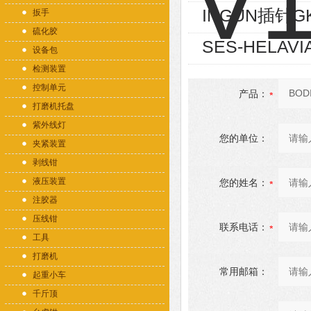
INGUN插针GK
扳手
硫化胶
SES-HELAVI
设备包
检测装置
控制单元
产品：
打磨机托盘
紫外线灯
您的单位：
夹紧装置
剥线钳
液压装置
您的姓名：
注胶器
压线钳
联系电话：
工具
打磨机
常用邮箱：
起重小车
千斤顶