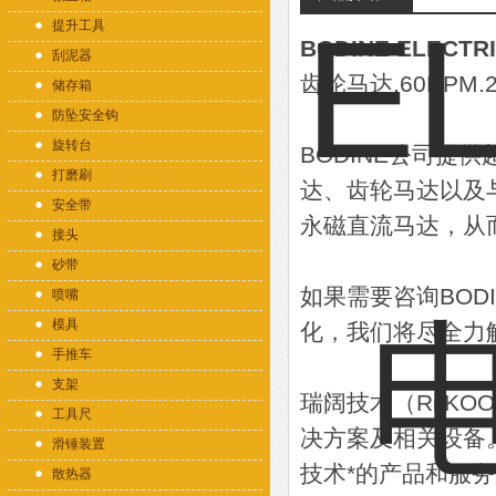
提升工具
BODINE ELECTR
刮泥器
齿轮马达,60RPM.25
储存箱
防坠安全钩
旋转台
BODINE公司提
打磨刷
达、齿轮马达以及
安全带
永磁直流马达，从
接头
砂带
如果需要咨询BOD
喷嘴
模具
化，我们将尽全力
手推车
支架
瑞阔技术（RiiK
工具尺
决方案及相关设备
滑锤装置
技术*的产品和服
散热器