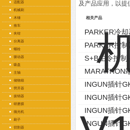
适配器
及产品应用，以提
机械刷
木锤
相关产品
推车
PARKER冷却器
夹钳
分离器
PARKER控制
螺栓
S+B主令控制器V
驱动器
吸盘
MARATHON端
主轴
储物箱
INGUN插针GK
劈开器
INGUN插针GK
拔销器
研磨膜
INGUN插针GK
抛光机
刷子
INGUN插针GK
切割器