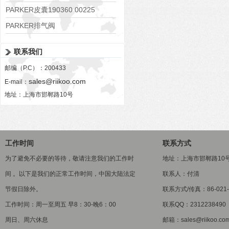
PARKER皮囊190360 00225
PARKER排气阀
VV01311G0QF1026-54507-H
联系我们
邮编（P.C）：200433
sales@riikoo.com
E-mail：
地址：上海市邯郸路10号
工作时间
联系方式
为了避免不必要的等待，敬请注意我们的工作时
地址：上海市邯郸路10
间 。以下是我们的正常工作时间，中国大陆法定
联系人：付清
节假日除外。
联系方式/传真：86-021-5
工作时间：周一至周五 早8：30-晚6：00
联系QQ：2312238490
周日、周六休息
邮箱：sales@riikoo.co