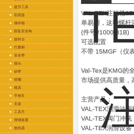
提升工具
VAL-TEX注油枪10
刮泥器
单易用，这种螺杆灌
储存箱
(件号#1000-31B)
防坠安全钩
旋转台
可选配置
打磨刷
不带 15MGF（仪
安全带
接头
Val-Tex是K
砂带
市场提供高质量，
喷嘴
模具
手推车
主营产品：
支架
VAL-TEX润滑油
工具尺
VAL-TEX阀门冲洗
滑锤装置
VAL-TEX润滑设备
散热器