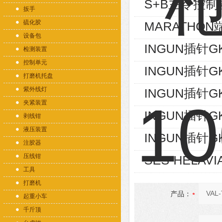
S+B主令控制器V
扳手
硫化胶
MARATHON端
设备包
INGUN插针GK
检测装置
控制单元
INGUN插针GK
打磨机托盘
紫外线灯
INGUN插针GK
夹紧装置
INGUN插针GK
剥线钳
液压装置
INGUN插针GK
注胶器
压线钳
SES-HELAVI
工具
打磨机
产品：
起重小车
千斤顶