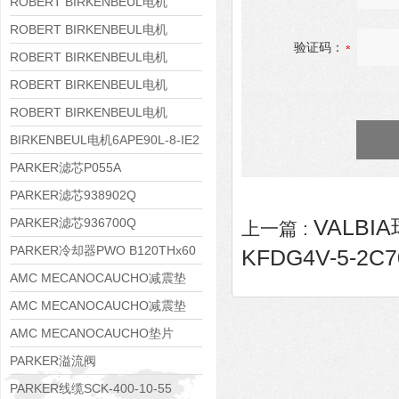
8APE160M-6 IE3
ROBERT BIRKENBEUL电机
8APE160L-4-IE3
ROBERT BIRKENBEUL电机
验证码：
8APE112M-6K-IE3
ROBERT BIRKENBEUL电机
8APE100L-2 IE3
ROBERT BIRKENBEUL电机
8APE90S-4 IE3
ROBERT BIRKENBEUL电机
8APE80M-2K-IE3
BIRKENBEUL电机6APE90L-8-IE2
PARKER滤芯P055A
PARKER滤芯938902Q
VALBIA
PARKER滤芯936700Q
上一篇 :
PARKER冷却器PWO B120THx60
KFDG4V-5-2C7
AMC MECANOCAUCHO减震垫
138552
AMC MECANOCAUCHO减震垫
138551
AMC MECANOCAUCHO垫片
608074
PARKER溢流阀
RE06M35W2N1KWXG087
PARKER线缆SCK-400-10-55