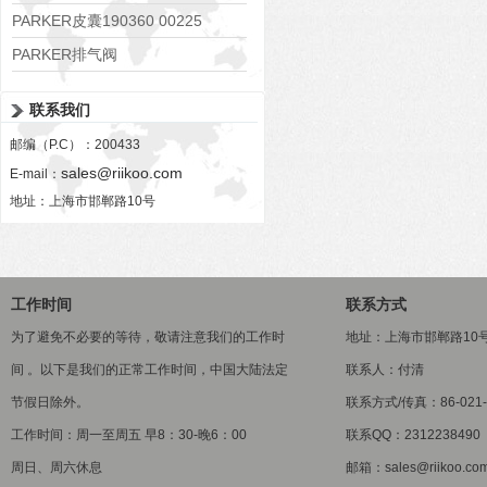
PARKER皮囊190360 00225
PARKER排气阀
VV01311G0QF1026-54507-H
联系我们
邮编（P.C）：200433
sales@riikoo.com
E-mail：
地址：上海市邯郸路10号
工作时间
联系方式
为了避免不必要的等待，敬请注意我们的工作时
地址：上海市邯郸路10
间 。以下是我们的正常工作时间，中国大陆法定
联系人：付清
节假日除外。
联系方式/传真：86-021-5
工作时间：周一至周五 早8：30-晚6：00
联系QQ：2312238490
周日、周六休息
邮箱：sales@riikoo.co