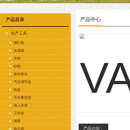
产品中心
产品目录
生产工具
铆钉枪
加速轴
夹套
砂纸
旋转接头
气压调节器
轮盘
可折叠货篮
海上吊笼
工作篮
绳索
产品介绍：
救生箱