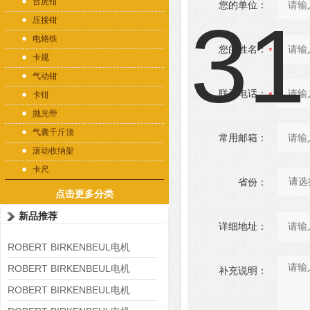
台虎钳
您的单位：
压接钳
电烙铁
您的姓名：
卡规
气动钳
联系电话：
卡钳
抛光带
气囊千斤顶
常用邮箱：
滚动收纳架
卡尺
省份：
点击更多分类
新品推荐
详细地址：
ROBERT BIRKENBEUL电机
8APE225M-4-IE3
ROBERT BIRKENBEUL电机
补充说明：
8APE180L-4 IE3
ROBERT BIRKENBEUL电机