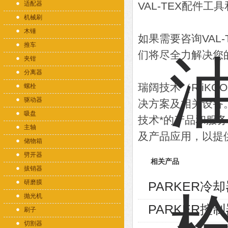
适配器
VAL-TEX配件工
机械刷
木锤
如果需要咨询VAL
推车
们将尽全力解决您
夹钳
分离器
瑞阔技术（RiiK
螺栓
驱动器
决方案及相关设备
吸盘
技术*的产品和服
主轴
及产品应用，以提
储物箱
劈开器
相关产品
拔销器
研磨膜
PARKER冷却器
抛光机
PARKER控制
刷子
切割器