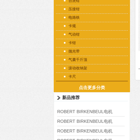
台虎钳
压接钳
电烙铁
卡规
气动钳
卡钳
抛光带
气囊千斤顶
滚动收纳架
卡尺
点击更多分类
新品推荐
ROBERT BIRKENBEUL电机
8APE225M-4-IE3
ROBERT BIRKENBEUL电机
8APE180L-4 IE3
ROBERT BIRKENBEUL电机