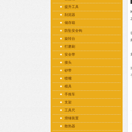
提升工具
刮泥器
储存箱
防坠安全钩
旋转台
打磨刷
安全带
接头
砂带
喷嘴
模具
手推车
支架
工具尺
滑锤装置
散热器