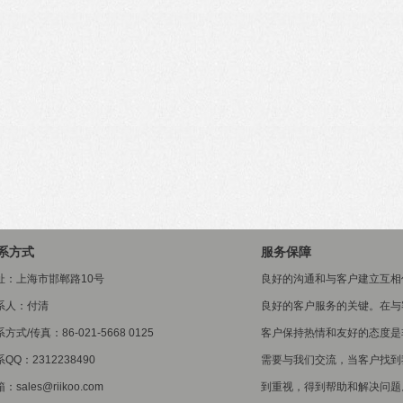
系方式
服务保障
址：上海市邯郸路10号
良好的沟通和与客户建立互相
系人：付清
良好的客户服务的关键。在与
方式/传真：86-021-5668 0125
客户保持热情和友好的态度是
QQ：2312238490
需要与我们交流，当客户找到
：sales@riikoo.com
到重视，得到帮助和解决问题