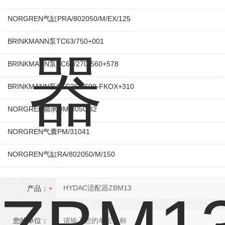
NORGREN气缸PRA/802050/M/EX/125
BRINKMANN泵TC63/750+001
BRINKMANN泵TC63/270-560+578
BRINKMANN泵STC260/600-FKOX+310
NORGREN轴承QM/8050/32
NORGREN气囊PM/31041
NORGREN气缸RA/802050/M/150
产品：
您的单位：