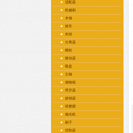
适配器
机械刷
木锤
推车
夹钳
分离器
螺栓
驱动器
吸盘
主轴
储物箱
劈开器
拔销器
研磨膜
抛光机
刷子
切割器