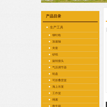
产品目录
生产工具
铆钉枪
加速轴
夹套
砂纸
旋转接头
气压调节器
轮盘
可折叠货篮
海上吊笼
工作篮
绳索
救生箱