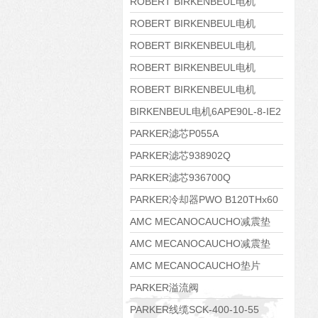
8APE160M-6 IE3
ROBERT BIRKENBEUL电机
8APE160L-4-IE3
ROBERT BIRKENBEUL电机
8APE112M-6K-IE3
ROBERT BIRKENBEUL电机
8APE100L-2 IE3
ROBERT BIRKENBEUL电机
8APE90S-4 IE3
ROBERT BIRKENBEUL电机
8APE80M-2K-IE3
BIRKENBEUL电机6APE90L-8-IE2
PARKER滤芯P055A
PARKER滤芯938902Q
PARKER滤芯936700Q
PARKER冷却器PWO B120THx60
AMC MECANOCAUCHO减震垫
138552
AMC MECANOCAUCHO减震垫
138551
AMC MECANOCAUCHO垫片
608074
PARKER溢流阀
RE06M35W2N1KWXG087
PARKER线缆SCK-400-10-55