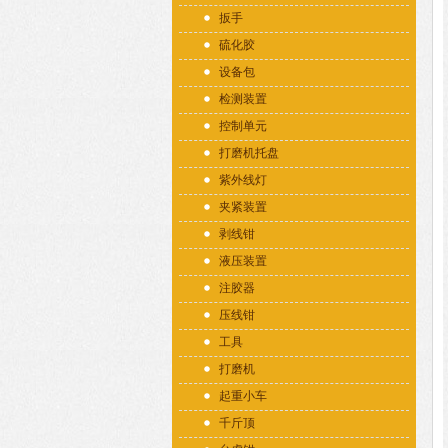
扳手
硫化胶
设备包
检测装置
控制单元
打磨机托盘
紫外线灯
夹紧装置
剥线钳
液压装置
注胶器
压线钳
工具
打磨机
起重小车
千斤顶