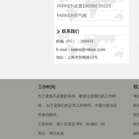
PARKER皮囊190360 00225
PARKER排气阀
VV01311G0QF1026-54507-H
联系我们
邮编（P.C）：200433
sales@riikoo.com
E-mail：
地址：上海市邯郸路10号
工作时间
联
为了避免不必要的等待，敬请注意我们的工作时
地
间 。以下是我们的正常工作时间，中国大陆法定
联
节假日除外。
联系
工作时间：周一至周五 早8：30-晚6：00
联系
周日、周六休息
邮箱