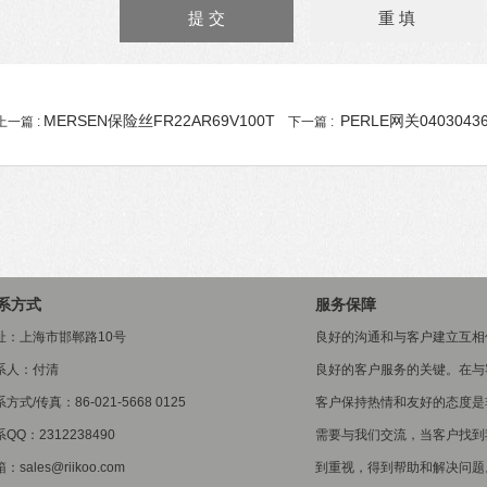
MERSEN保险丝FR22AR69V100T
PERLE网关0403043
上一篇 :
下一篇 :
系方式
服务保障
址：上海市邯郸路10号
良好的沟通和与客户建立互相
系人：付清
良好的客户服务的关键。在与
方式/传真：86-021-5668 0125
客户保持热情和友好的态度是
QQ：2312238490
需要与我们交流，当客户找到
：sales@riikoo.com
到重视，得到帮助和解决问题