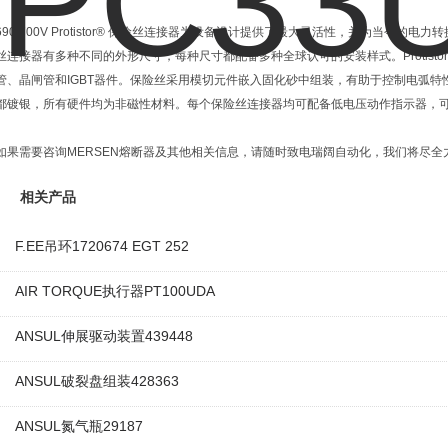
690/700V Protistor® 保险丝连接器为设备设计提供了最大灵活性，并为当今的
丝连接器有多种不同的外形尺寸，每种尺寸都配备多种全球认可的安装样式。Protist
管、晶闸管和IGBT器件。保险丝采用模切元件嵌入固化砂中组装，有助于控制电弧特性，
都镀银，所有硬件均为非磁性材料。每个保险丝连接器均可配备低电压动作指示器，
如果需要咨询MERSEN熔断器及其他相关信息，请随时致电瑞阔自动化，我们将尽全
相关产品
F.EE吊环1720674 EGT 252
AIR TORQUE执行器PT100UDA
ANSUL伸展驱动装置439448
ANSUL破裂盘组装428363
ANSUL氮气瓶29187