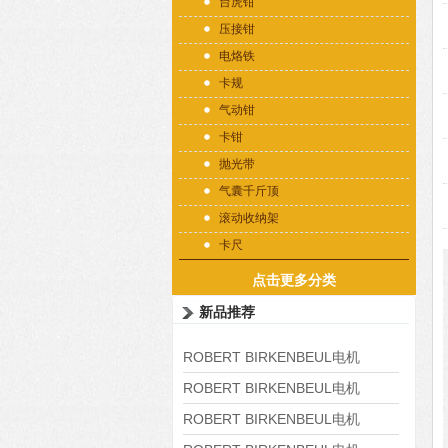
台虎钳
压接钳
电烙铁
卡规
气动钳
卡钳
抛光带
气囊千斤顶
滚动收纳架
卡尺
点击更多分类
新品推荐
ROBERT BIRKENBEUL电机
8APE225M-4-IE3
ROBERT BIRKENBEUL电机
8APE180L-4 IE3
ROBERT BIRKENBEUL电机