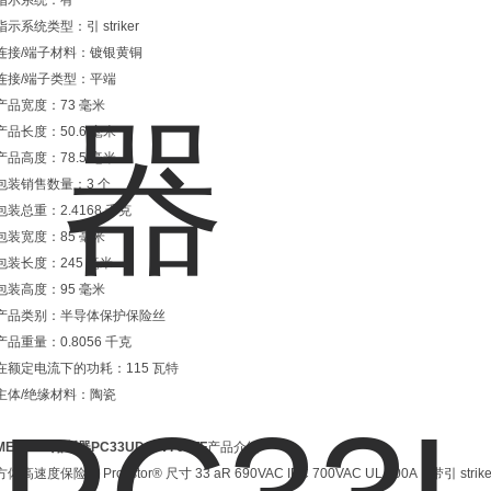
指示系统：有
指示系统类型：引 striker
连接/端子材料：镀银黄铜
连接/端子类型：平端
产品宽度：73 毫米
产品长度：50.6 毫米
产品高度：78.5 毫米
包装销售数量：3 个
包装总重：2.4168 千克
包装宽度：85 毫米
包装长度：245 毫米
包装高度：95 毫米
产品类别：半导体保护保险丝
产品重量：0.8056 千克
在额定电流下的功耗：115 瓦特
主体/绝缘材料：陶瓷
MERSEN熔断器PC33UD69V700TF
产品介绍
方体高速度保险丝 Protistor® 尺寸 33 aR 690VAC IEC 700VAC UL 700A，带引 s