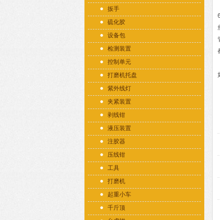
扳手
硫化胶
设备包
检测装置
控制单元
打磨机托盘
紫外线灯
夹紧装置
剥线钳
液压装置
注胶器
压线钳
工具
打磨机
起重小车
千斤顶