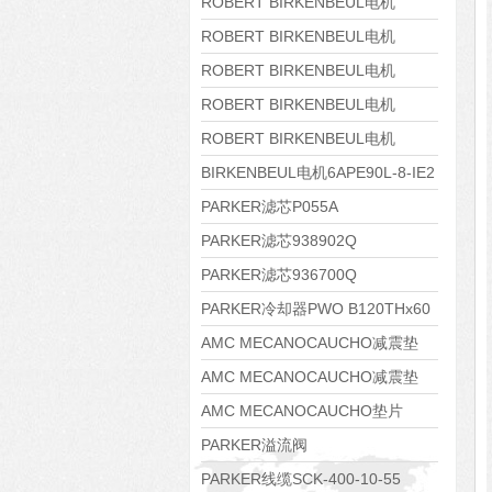
8APE160M-6 IE3
ROBERT BIRKENBEUL电机
8APE160L-4-IE3
ROBERT BIRKENBEUL电机
8APE112M-6K-IE3
ROBERT BIRKENBEUL电机
8APE100L-2 IE3
ROBERT BIRKENBEUL电机
8APE90S-4 IE3
ROBERT BIRKENBEUL电机
8APE80M-2K-IE3
BIRKENBEUL电机6APE90L-8-IE2
PARKER滤芯P055A
PARKER滤芯938902Q
PARKER滤芯936700Q
PARKER冷却器PWO B120THx60
AMC MECANOCAUCHO减震垫
138552
AMC MECANOCAUCHO减震垫
138551
AMC MECANOCAUCHO垫片
608074
PARKER溢流阀
RE06M35W2N1KWXG087
PARKER线缆SCK-400-10-55