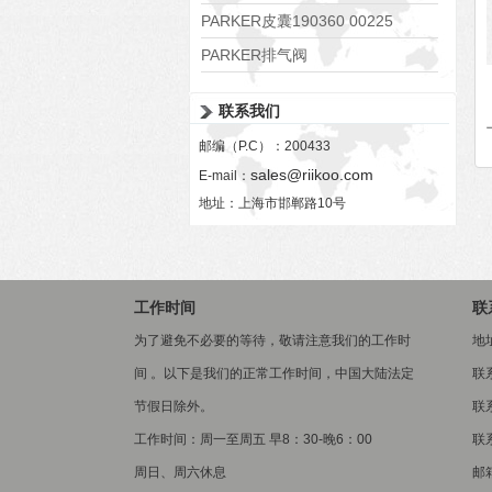
PARKER皮囊190360 00225
PARKER排气阀
VV01311G0QF1026-54507-H
联系我们
邮编（P.C）：200433
sales@riikoo.com
E-mail：
地址：上海市邯郸路10号
工作时间
联
为了避免不必要的等待，敬请注意我们的工作时
地
间 。以下是我们的正常工作时间，中国大陆法定
联
节假日除外。
联系
工作时间：周一至周五 早8：30-晚6：00
联系
周日、周六休息
邮箱