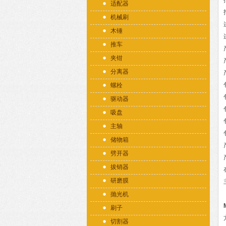
适配器
机械刷
木锤
推车
夹钳
分离器
螺栓
驱动器
吸盘
主轴
储物箱
劈开器
拔销器
研磨膜
抛光机
刷子
切割器