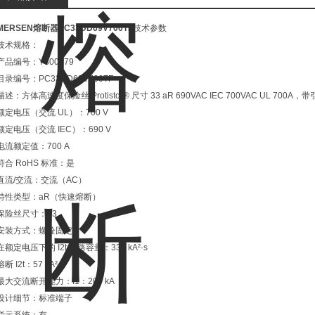
MERSEN熔断器PC33UD69V700TF
技术参数
技术规格：
产品编号：Y300079
目录编号：PC33UD69V700TF
描述：方体高速度保险丝 Protistor® 尺寸 33 aR 690VAC IEC 700VAC UL 700A
额定电压（交流 UL）：700 V
额定电压（交流 IEC）：690 V
电流额定值：700 A
符合 RoHS 标准：是
直流/交流：交流（AC）
特性类型：aR（快速熔断）
保险丝尺寸：33
安装方式：螺栓固定
在额定电压下的 I2t 断路容量：330 kA²·s
熔断 I2t：57 kA²·s
最大交流断开能力：I1：200 kA
设计细节：标准端子