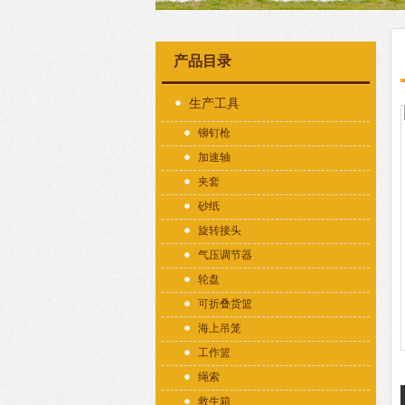
产品目录
生产工具
铆钉枪
加速轴
夹套
砂纸
旋转接头
气压调节器
轮盘
可折叠货篮
海上吊笼
工作篮
绳索
救生箱