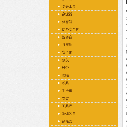
提升工具
刮泥器
储存箱
防坠安全钩
旋转台
打磨刷
安全带
接头
砂带
喷嘴
模具
手推车
支架
工具尺
滑锤装置
散热器