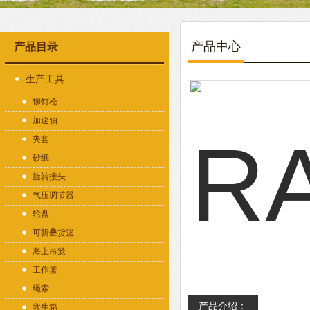
产品中心
产品目录
生产工具
铆钉枪
加速轴
夹套
砂纸
旋转接头
气压调节器
轮盘
可折叠货篮
海上吊笼
工作篮
绳索
产品介绍：
救生箱