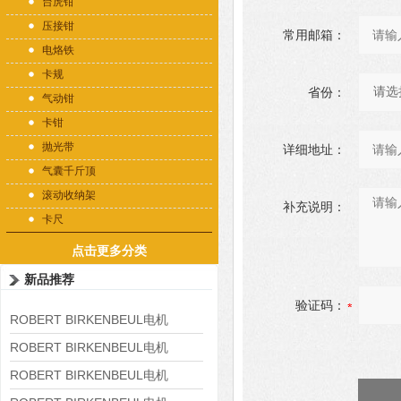
台虎钳
压接钳
常用邮箱：
电烙铁
卡规
省份：
气动钳
卡钳
抛光带
详细地址：
气囊千斤顶
滚动收纳架
补充说明：
卡尺
点击更多分类
新品推荐
验证码：
ROBERT BIRKENBEUL电机
8APE225M-4-IE3
ROBERT BIRKENBEUL电机
8APE180L-4 IE3
ROBERT BIRKENBEUL电机