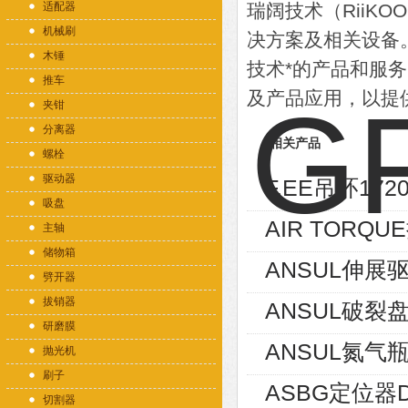
适配器
瑞阔技术（RiiK
机械刷
决方案及相关设备
木锤
技术*的产品和服
推车
及产品应用，以提
夹钳
分离器
相关产品
螺栓
驱动器
F.EE吊环1720
吸盘
AIR TORQU
主轴
储物箱
ANSUL伸展驱
劈开器
拔销器
ANSUL破裂盘
研磨膜
ANSUL氮气瓶
抛光机
刷子
ASBG定位器D1
切割器