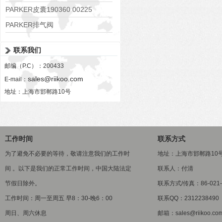
PARKER皮囊190360 00225
PARKER排气阀
VV01311G0QF1026-54507-H
联系我们
邮编（P.C）：200433
sales@riikoo.com
E-mail：
地址：上海市邯郸路10号
工作时间
联系方式
为了避免不必要的等待，敬请注意我们的工作时
地址：上海市邯郸路10
间 。以下是我们的正常工作时间，中国大陆法定
联系人：付清
节假日除外。
联系方式/传真：86-021-5
工作时间：周一至周五 早8：30-晚6：00
联系QQ：2312238490
周日、周六休息
邮箱：sales@riikoo.co