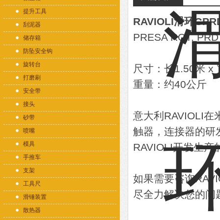
提升工具
RAVIOLI滑环GPR
刮泥器
PRESA ROT. PRD 
储存箱
防坠安全钩
旋转台
尺寸：长1.50米 x 
打磨刷
重量：约40公斤
安全带
接头
意大利RAVIOL
砂带
触器，连接器的研发
喷嘴
模具
RAVIOLI开发
手推车
支架
如果需要咨询RAV
工具尺
尽全力解决您的问
滑锤装置
散热器