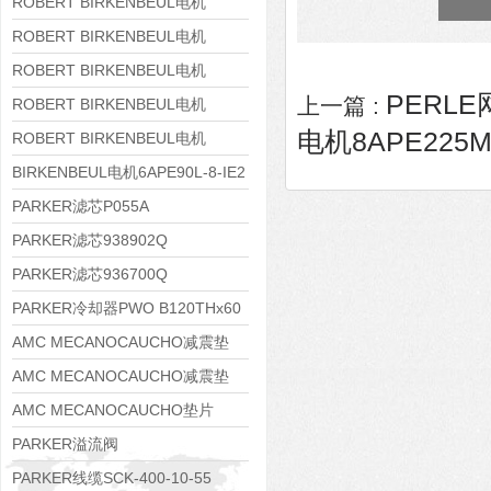
8APE160M-6 IE3
ROBERT BIRKENBEUL电机
8APE160L-4-IE3
ROBERT BIRKENBEUL电机
8APE112M-6K-IE3
ROBERT BIRKENBEUL电机
PERLE
上一篇 :
8APE100L-2 IE3
ROBERT BIRKENBEUL电机
电机8APE225M-
8APE90S-4 IE3
ROBERT BIRKENBEUL电机
8APE80M-2K-IE3
BIRKENBEUL电机6APE90L-8-IE2
PARKER滤芯P055A
PARKER滤芯938902Q
PARKER滤芯936700Q
PARKER冷却器PWO B120THx60
AMC MECANOCAUCHO减震垫
138552
AMC MECANOCAUCHO减震垫
138551
AMC MECANOCAUCHO垫片
608074
PARKER溢流阀
RE06M35W2N1KWXG087
PARKER线缆SCK-400-10-55