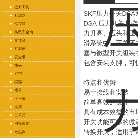
提升工具
SKF压力开关DS
刮泥器
DSA 压力开关
储存箱
力升高、压头和压
防坠安全钩
旋转台
滑系统中。开关压
打磨刷
塞与微型开关组装
安全带
包含安装支脚，可
接头
砂带
特点和优势
喷嘴
模具
易于接线和安装
手推车
简单高效的设计
支架
具有成本效益的市
工具尺
开关功能可靠的微
滑锤装置
转换开关，适用于
散热器