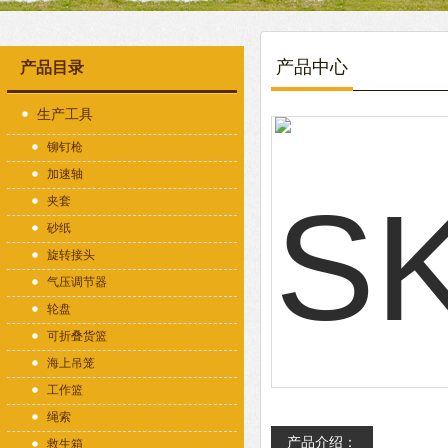
产品中心
产品目录
生产工具
铆钉枪
加速轴
夹套
砂纸
旋转接头
气压调节器
轮盘
可折叠货篮
海上吊笼
工作篮
绳索
产品介绍：
救生箱