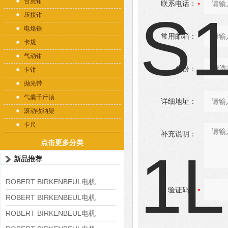
台虎钳
联系电话：
压接钳
电烙铁
常用邮箱：
卡规
气动钳
省份：
卡钳
抛光带
气囊千斤顶
详细地址：
滚动收纳架
卡尺
补充说明：
点击更多分类
新品推荐
ROBERT BIRKENBEUL电机
验证码：
8APE225M-4-IE3
ROBERT BIRKENBEUL电机
8APE180L-4 IE3
ROBERT BIRKENBEUL电机