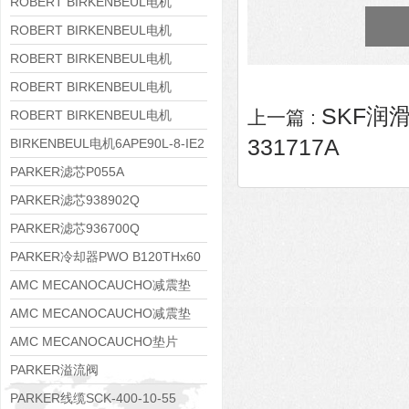
8APE160M-6 IE3
ROBERT BIRKENBEUL电机
8APE160L-4-IE3
ROBERT BIRKENBEUL电机
8APE112M-6K-IE3
ROBERT BIRKENBEUL电机
8APE100L-2 IE3
ROBERT BIRKENBEUL电机
SKF润滑
8APE90S-4 IE3
上一篇 :
ROBERT BIRKENBEUL电机
331717A
8APE80M-2K-IE3
BIRKENBEUL电机6APE90L-8-IE2
PARKER滤芯P055A
PARKER滤芯938902Q
PARKER滤芯936700Q
PARKER冷却器PWO B120THx60
AMC MECANOCAUCHO减震垫
138552
AMC MECANOCAUCHO减震垫
138551
AMC MECANOCAUCHO垫片
608074
PARKER溢流阀
RE06M35W2N1KWXG087
PARKER线缆SCK-400-10-55