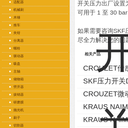
适配器
开关压力出厂设置
机械刷
可用于 1 至 30 b
木锤
推车
如果需要咨询SK
夹钳
尽全力解决您的问
分离器
螺栓
相关产品
驱动器
吸盘
CROUZET传感
主轴
SKF压力开关DS
储物箱
劈开器
CROUZET微
拔销器
研磨膜
KRAUS NAIM
抛光机
KRAUS NAIM
刷子
切割器