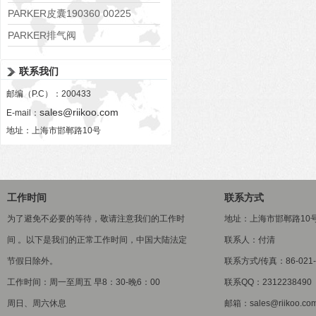
PARKER皮囊190360 00225
PARKER排气阀
VV01311G0QF1026-54507-H
联系我们
邮编（P.C）：200433
sales@riikoo.com
E-mail：
地址：上海市邯郸路10号
工作时间
联系方式
为了避免不必要的等待，敬请注意我们的工作时
地址：上海市邯郸路10
间 。以下是我们的正常工作时间，中国大陆法定
联系人：付清
节假日除外。
联系方式/传真：86-021-5
工作时间：周一至周五 早8：30-晚6：00
联系QQ：2312238490
周日、周六休息
邮箱：sales@riikoo.co