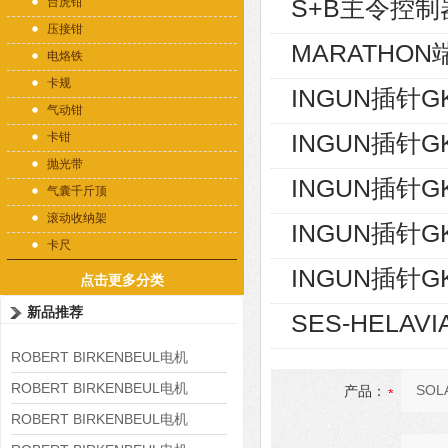
S+B主令控制器V
台虎钳
压接钳
MARATHON端
电烙铁
卡规
INGUN插针GK
气动钳
INGUN插针GK
卡钳
抛光带
INGUN插针GK
气囊千斤顶
滚动收纳架
INGUN插针GK
卡尺
INGUN插针GK
点击更多分类
新品推荐
SES-HELAVI
ROBERT BIRKENBEUL电机
8APE225M-4-IE3
ROBERT BIRKENBEUL电机
产品：
8APE180L-4 IE3
ROBERT BIRKENBEUL电机