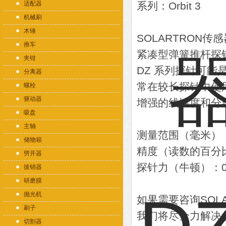
适配器
系列：Orbit 3
机械刷
木锤
SOLARTRON传
推车
紧凑型弹簧推杆探针 
夹钳
DZ 系列探针可能
分离器
常在较长探针中使
螺栓
驱动器
增强的线性度和分
吸盘
主轴
测量范围（毫米）：1.
储物箱
精度（读数的百分比
劈开器
探针力（牛顿）：0.7
拔销器
研磨膜
抛光机
如果需要咨询SOL
刷子
我们将尽全力解决
切割器