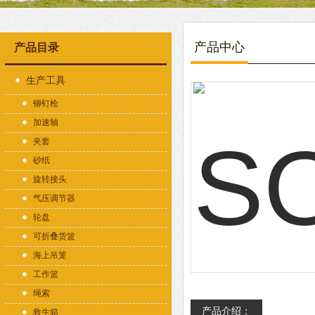
产品中心
产品目录
生产工具
铆钉枪
加速轴
夹套
砂纸
旋转接头
气压调节器
轮盘
可折叠货篮
海上吊笼
工作篮
绳索
产品介绍：
救生箱