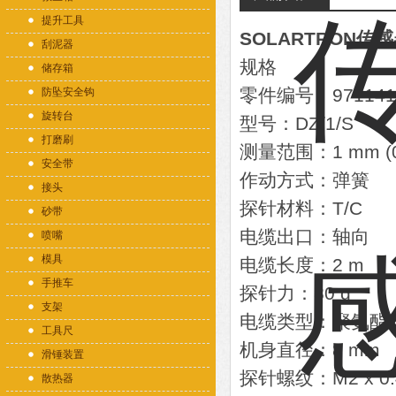
提升工具
SOLARTRON传感器
刮泥器
规格
储存箱
零件编号：971141
防坠安全钩
旋转台
型号：DZ/1/S
打磨刷
测量范围：1 mm (0
安全带
作动方式：弹簧
接头
探针材料：T/C
砂带
电缆出口：轴向
喷嘴
模具
电缆长度：2 m
手推车
探针力：80 g
支架
电缆类型：聚氨酯
工具尺
机身直径：8 mm
滑锤装置
探针螺纹：M2 x 0.
散热器