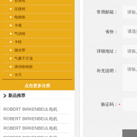
台虎钳
压接钳
常用邮箱：
电烙铁
卡规
省份：
气动钳
卡钳
抛光带
详细地址：
气囊千斤顶
滚动收纳架
补充说明：
卡尺
点击更多分类
新品推荐
验证码：
ROBERT BIRKENBEUL电机
8APE225M-4-IE3
ROBERT BIRKENBEUL电机
8APE180L-4 IE3
ROBERT BIRKENBEUL电机