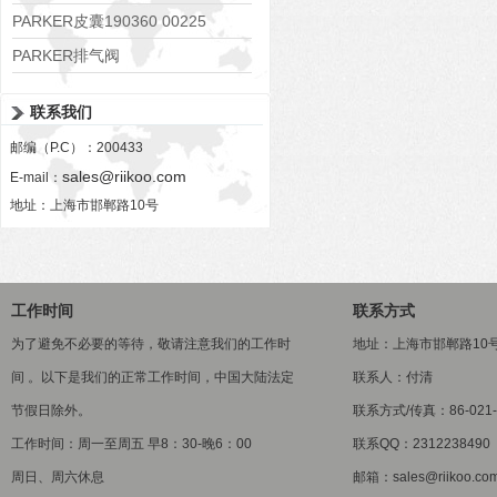
PARKER皮囊190360 00225
PARKER排气阀
VV01311G0QF1026-54507-H
联系我们
邮编（P.C）：200433
sales@riikoo.com
E-mail：
地址：上海市邯郸路10号
工作时间
联系方式
为了避免不必要的等待，敬请注意我们的工作时
地址：上海市邯郸路10
间 。以下是我们的正常工作时间，中国大陆法定
联系人：付清
节假日除外。
联系方式/传真：86-021-5
工作时间：周一至周五 早8：30-晚6：00
联系QQ：2312238490
周日、周六休息
邮箱：sales@riikoo.co