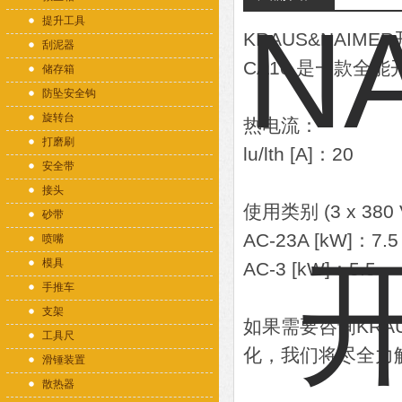
提升工具
KRAUS&NAIME
刮泥器
CA10 是一款
储存箱
防坠安全钩
旋转台
热电流：
打磨刷
lu/lth [A]：20
安全带
接头
使用类别 (3 x 380 
砂带
AC-23A [kW]：7.5
喷嘴
模具
AC-3 [kW]：5.5
手推车
支架
如果需要咨询KRA
工具尺
化，我们将尽全力
滑锤装置
散热器