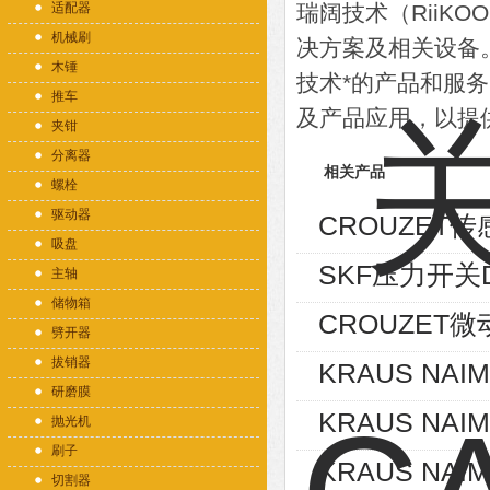
适配器
瑞阔技术（RiiK
机械刷
决方案及相关设备
木锤
技术*的产品和服
推车
及产品应用，以提
夹钳
分离器
相关产品
螺栓
驱动器
CROUZET传感
吸盘
SKF压力开关DS
主轴
储物箱
CROUZET微
劈开器
拔销器
KRAUS NAIM
研磨膜
KRAUS NAIM
抛光机
刷子
KRAUS NAIM
切割器