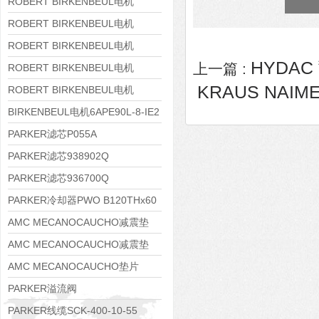
8APE160M-6 IE3
ROBERT BIRKENBEUL电机
8APE160L-4-IE3
ROBERT BIRKENBEUL电机
8APE112M-6K-IE3
ROBERT BIRKENBEUL电机
HYDAC 
上一篇 :
8APE100L-2 IE3
ROBERT BIRKENBEUL电机
KRAUS NAIM
8APE90S-4 IE3
ROBERT BIRKENBEUL电机
8APE80M-2K-IE3
BIRKENBEUL电机6APE90L-8-IE2
PARKER滤芯P055A
PARKER滤芯938902Q
PARKER滤芯936700Q
PARKER冷却器PWO B120THx60
AMC MECANOCAUCHO减震垫
138552
AMC MECANOCAUCHO减震垫
138551
AMC MECANOCAUCHO垫片
608074
PARKER溢流阀
RE06M35W2N1KWXG087
PARKER线缆SCK-400-10-55