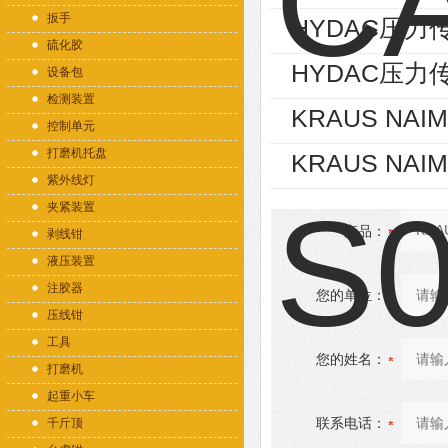
扳手
HYDAC压力传感
硫化胶
HYDAC压力传感
设备包
检测装置
KRAUS NAIM
控制单元
打磨机托盘
KRAUS NAIM
紫外线灯
夹紧装置
产品：
剥线钳
液压装置
注胶器
您的单位：
压线钳
工具
您的姓名：
打磨机
起重小车
联系电话：
千斤顶