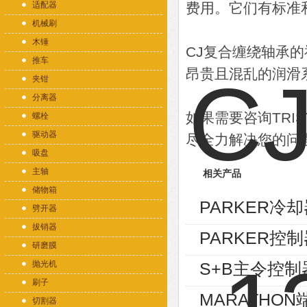
适配器
费用。它们有标准
机械刷
木锤
CJ复合缠绕轴承
推车
昂贵且混乱的润滑
夹钳
分离器
如果需要咨询TRI
螺栓
驱动器
尽全力解决您的问
吸盘
主轴
相关产品
储物箱
PARKER冷却器
劈开器
拔销器
PARKER控制
研磨膜
抛光机
S+B主令控制器V
刷子
MARATHON端
切割器