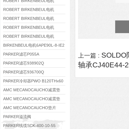
8APE160M-6 IE3
ROBERT BIRKENBEUL电机
8APE160L-4-IE3
ROBERT BIRKENBEUL电机
8APE112M-6K-IE3
ROBERT BIRKENBEUL电机
8APE100L-2 IE3
ROBERT BIRKENBEUL电机
8APE90S-4 IE3
ROBERT BIRKENBEUL电机
8APE80M-2K-IE3
BIRKENBEUL电机6APE90L-8-IE2
SOLDO
PARKER滤芯P055A
上一篇 :
PARKER滤芯938902Q
轴承CJ40E44-2
PARKER滤芯936700Q
PARKER冷却器PWO B120THx60
AMC MECANOCAUCHO减震垫
138552
AMC MECANOCAUCHO减震垫
138551
AMC MECANOCAUCHO垫片
608074
PARKER溢流阀
RE06M35W2N1KWXG087
PARKER线缆SCK-400-10-55