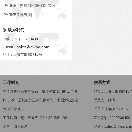
PARKER皮囊190360 00225
PARKER排气阀
VV01311G0QF1026-54507-H
联系我们
邮编（P.C）：200433
sales@riikoo.com
E-mail：
地址：上海市邯郸路10号
工作时间
联系方式
为了避免不必要的等待，敬请注意我们的工作时
地址：上海市邯郸路10
间 。以下是我们的正常工作时间，中国大陆法定
联系人：付清
节假日除外。
联系方式/传真：86-021-5
工作时间：周一至周五 早8：30-晚6：00
联系QQ：2312238490
周日、周六休息
邮箱：sales@riikoo.co