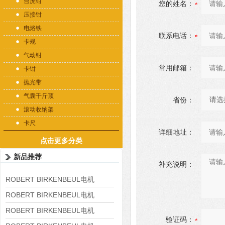
台虎钳
您的姓名：
压接钳
电烙铁
联系电话：
卡规
气动钳
常用邮箱：
卡钳
抛光带
气囊千斤顶
省份：
滚动收纳架
卡尺
详细地址：
点击更多分类
新品推荐
补充说明：
ROBERT BIRKENBEUL电机
8APE225M-4-IE3
ROBERT BIRKENBEUL电机
8APE180L-4 IE3
ROBERT BIRKENBEUL电机
验证码：