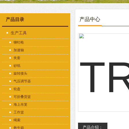
产品中心
产品目录
生产工具
铆钉枪
加速轴
夹套
砂纸
旋转接头
气压调节器
轮盘
可折叠货篮
海上吊笼
工作篮
绳索
产品介绍：
救生箱