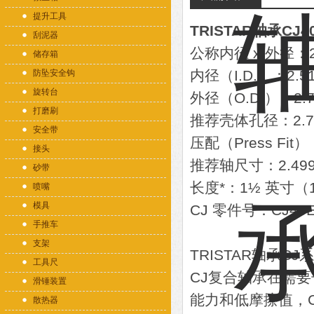
提升工具
TRISTAR轴承CJ40
刮泥器
公称内径 x 外径：2
储存箱
内径（I.D.）：2.5
防坠安全钩
旋转台
外径（O.D.）：2.7
打磨刷
推荐壳体孔径：2.75
安全带
压配（Press Fit）
接头
推荐轴尺寸：2.4995
砂带
长度*：1½ 英寸（1
喷嘴
模具
CJ 零件号：CJ40E
手推车
支架
TRISTAR轴承C
工具尺
CJ复合轴承在需
滑锤装置
能力和低摩擦值，
散热器