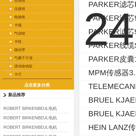
台虎钳
PARKER滤芯
压接钳
PARKER滤芯9
电烙铁
卡规
PARKER滤芯9
气动钳
卡钳
PARKER线缆SC
抛光带
PARKER皮囊19
气囊千斤顶
滚动收纳架
MPM传感器3.PU
卡尺
TELEMECA
点击更多分类
新品推荐
BRUEL KJA
ROBERT BIRKENBEUL电机
BRUEL KJAE
8APE225M-4-IE3
ROBERT BIRKENBEUL电机
HEIN LANZ传
8APE180L-4 IE3
ROBERT BIRKENBEUL电机