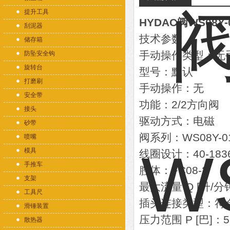
提升工具
HYDAC阀WS08Y-0
刮泥器
技术参数
储存箱
手动操作类型：无
防坠安全钩
旋转台
型号：默认
打磨刷
手动操作：无
安全带
功能：2/2方向阀
接头
驱动方式：电磁
砂带
阀系列：WS08Y-0
喷嘴
模具
线圈设计：40-183
手推车
腔体：FC08-2
支架
最大流量 Q [升/分
工具尺
插头连接类型：符合DI
滑锤装置
压力范围 P [巴]：5 
散热器