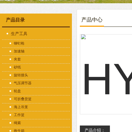
产品中心
产品目录
生产工具
铆钉枪
加速轴
夹套
砂纸
旋转接头
气压调节器
轮盘
可折叠货篮
海上吊笼
工作篮
绳索
产品介绍：
救生箱