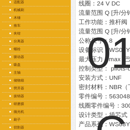
适配器
线圈：24 V DC
机械刷
流量范围 Q [升/分钟]
木锤
工作功能：推杆阀（Po
推车
流量范围 Q [升/分钟]
夹钳
公称尺寸：8
分离器
设备标识：WS08Y-0
螺栓
驱动器
最大压力 Pmax [巴
吸盘
控制类型： pilots
主轴
安装方式：UNF
储物箱
密封材料：NBR（
劈开器
零件编号：563048
拔销器
研磨膜
线圈零件编号：300
抛光机
设计类型：插芯式（Ca
刷子
产品系列：WS08Y
切割器