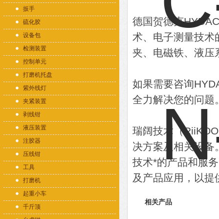
扳手
德国贺德克HYDAC
硫化胶
术、电子测量技术
设备包
检测装置
夹、电磁铁、液压
控制单元
打磨机托盘
如果需要咨询HY
紫外线灯
全力解决您的问题
夹紧装置
剥线钳
液压装置
瑞阔技术（RiiK
注胶器
决方案及相关设备
压线钳
技术*的产品和服
工具
及产品应用，以提
打磨机
起重小车
相关产品
千斤顶