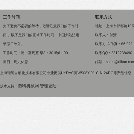
工作时间
联系方式
为了避免不必要的等待，敬请注意我们的工作时
地址：上海市邯郸路10
间 。以下是我们的正常工作时间，中国大陆法定
联系人：付清
节假日除外。
联系方式/传真：86-021-5
工作时间：周一至周五 早8：30-晚6：00
联系QQ：2312238490
周日、周六休息
邮箱：sales@riikoo.co
上海瑞阔自动化技术有限公司专业提供HYDAC阀WS08Y-01-C-N-24DG等产品信息
塑料机械网
管理登陆
技术支持：