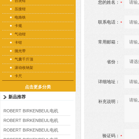
台虎钳
您的姓名：
压接钳
电烙铁
联系电话：
卡规
气动钳
常用邮箱：
卡钳
抛光带
气囊千斤顶
省份：
滚动收纳架
卡尺
详细地址：
点击更多分类
新品推荐
补充说明：
ROBERT BIRKENBEUL电机
8APE225M-4-IE3
ROBERT BIRKENBEUL电机
8APE180L-4 IE3
ROBERT BIRKENBEUL电机
验证码：