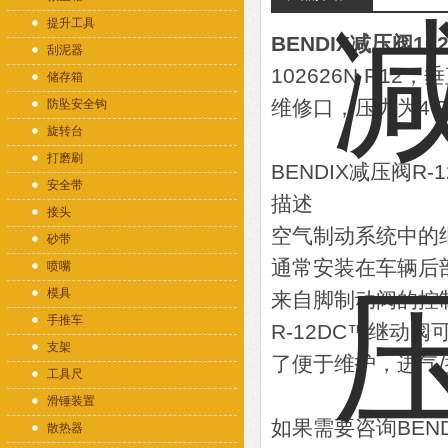
提升工具
BENDIX减压阀102
刮泥器
102626N R12
储存箱
维修口，压力为4 P
防坠安全钩
旋转台
打磨刷
BENDIX减压阀R-
安全带
描述
接头
空气制动系统中的
砂带
通常安装在车辆后
喷嘴
模具
来自脚制动阀的控
手推车
R-12DC™继动阀可
支架
了便于维护，进气
工具尺
滑锤装置
如果需要咨询BEN
散热器