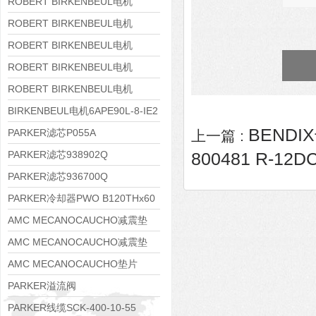
8APE160M-6 IE3
ROBERT BIRKENBEUL电机
8APE160L-4-IE3
ROBERT BIRKENBEUL电机
8APE112M-6K-IE3
ROBERT BIRKENBEUL电机
8APE100L-2 IE3
ROBERT BIRKENBEUL电机
8APE90S-4 IE3
ROBERT BIRKENBEUL电机
8APE80M-2K-IE3
BIRKENBEUL电机6APE90L-8-IE2
BENDIX
PARKER滤芯P055A
上一篇 :
PARKER滤芯938902Q
800481 R-12D
PARKER滤芯936700Q
PARKER冷却器PWO B120THx60
AMC MECANOCAUCHO减震垫
138552
AMC MECANOCAUCHO减震垫
138551
AMC MECANOCAUCHO垫片
608074
PARKER溢流阀
RE06M35W2N1KWXG087
PARKER线缆SCK-400-10-55