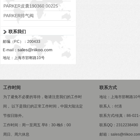
PARKER皮囊190360 00225
PARKER排气阀
VV01311G0QF1026-54507-H
联系我们
邮编（P.C）：200433
sales@riikoo.com
E-mail：
地址：上海市邯郸路10号
工作时间
联系方式
为了避免不必要的等待，敬请注意我们的工作时
地址：上海市邯郸路10
间 。以下是我们的正常工作时间，中国大陆法定
联系人：付清
节假日除外。
联系方式/传真：86-021-5
工作时间：周一至周五 早8：30-晚6：00
联系QQ：2312238490
周日、周六休息
邮箱：sales@riikoo.co