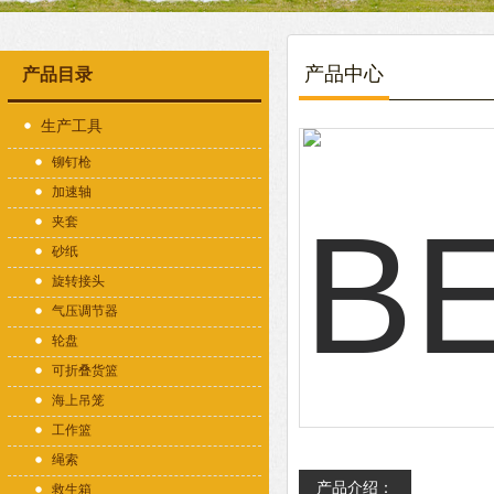
产品中心
产品目录
生产工具
铆钉枪
加速轴
夹套
砂纸
旋转接头
气压调节器
轮盘
可折叠货篮
海上吊笼
工作篮
绳索
产品介绍：
救生箱