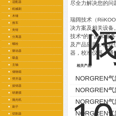
适配器
尽全力解决您的问
机械刷
木锤
瑞阔技术（RiiK
推车
决方案及相关设备
夹钳
技术*的产品和服
分离器
及产品应用，以提
螺栓
驱动器
器，校准仪器，通
吸盘
主轴
相关产品
储物箱
NORGREN气缸
劈开器
拔销器
NORGREN气缸
研磨膜
抛光机
NORGREN气缸
刷子
NORGREN气缸P
切割器