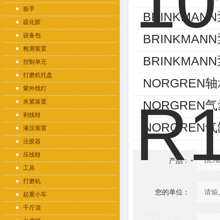
扳手
BRINKMANN泵
硫化胶
设备包
BRINKMANN泵
检测装置
BRINKMANN泵
控制单元
打磨机托盘
NORGREN轴承
紫外线灯
夹紧装置
NORGREN气囊
剥线钳
NORGREN气缸
液压装置
注胶器
压线钳
产品：
工具
打磨机
您的单位：
起重小车
千斤顶