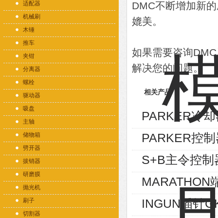
适配器
DMC不断增加新
机械刷
媲美。
木锤
推车
如果需要咨询DM
夹钳
解决您的问题。
分离器
螺栓
相关产品
驱动器
吸盘
PARKER冷却器
主轴
PARKER控制
储物箱
劈开器
S+B主令控制器V
拔销器
研磨膜
MARATHON端
抛光机
INGUN插针GK
刷子
切割器