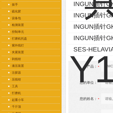
INGUN插针GK
扳手
硫化胶
INGUN插针GK
设备包
INGUN插针GK
检测装置
控制单元
INGUN插针GK
打磨机托盘
紫外线灯
SES-HELAVI
夹紧装置
剥线钳
液压装置
产品：
注胶器
压线钳
您的单位：
工具
打磨机
您的姓名：
起重小车
千斤顶