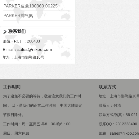
PARKER皮囊190360 00225
PARKER排气阀
VV01311G0QF1026-54507-H
联系我们
邮编（P.C）：200433
sales@riikoo.com
E-mail：
地址：上海市邯郸路10号
工作时间
联系方式
为了避免不必要的等待，敬请注意我们的工作时
地址：上海市邯郸路10
间 。以下是我们的正常工作时间，中国大陆法定
联系人：付清
节假日除外。
联系方式/传真：86-021-5
工作时间：周一至周五 早8：30-晚6：00
联系QQ：2312238490
周日、周六休息
邮箱：sales@riikoo.co