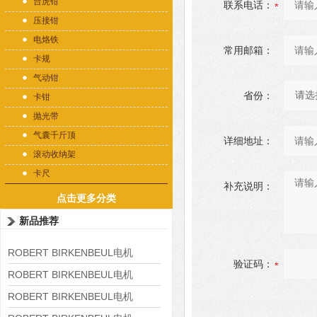
台虎钳
联系电话：
压接钳
电烙铁
常用邮箱：
卡规
气动钳
省份：
卡钳
抛光带
气囊千斤顶
详细地址：
滚动收纳架
卡尺
补充说明：
点击更多分类
新品推荐
ROBERT BIRKENBEUL电机
验证码：
8APE225M-4-IE3
ROBERT BIRKENBEUL电机
8APE180L-4 IE3
ROBERT BIRKENBEUL电机