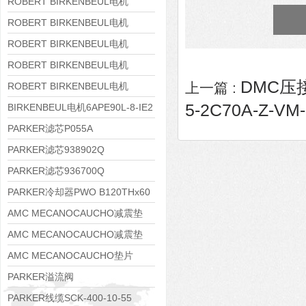
8APE160M-6 IE3
ROBERT BIRKENBEUL电机
8APE160L-4-IE3
ROBERT BIRKENBEUL电机
8APE112M-6K-IE3
ROBERT BIRKENBEUL电机
8APE100L-2 IE3
ROBERT BIRKENBEUL电机
DMC压
8APE90S-4 IE3
上一篇 :
ROBERT BIRKENBEUL电机
5-2C70A-Z-VM
8APE80M-2K-IE3
BIRKENBEUL电机6APE90L-8-IE2
PARKER滤芯P055A
PARKER滤芯938902Q
PARKER滤芯936700Q
PARKER冷却器PWO B120THx60
AMC MECANOCAUCHO减震垫
138552
AMC MECANOCAUCHO减震垫
138551
AMC MECANOCAUCHO垫片
608074
PARKER溢流阀
RE06M35W2N1KWXG087
PARKER线缆SCK-400-10-55