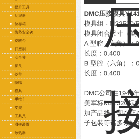
提升工具
DMC压接模具Y14
刮泥器
模具组 - M22520/5
储存箱
模具闭合尺寸（英
防坠安全钩
旋转台
A 型腔（六角）：0.
打磨刷
长度：0.400
安全带
B 型腔（六角）：0.
接头
长度：0.400
砂带
喷嘴
模具
DMC公司在194
手推车
美军标M22520
支架
加产品线，现在正
工具尺
子包装等诸多领域
滑锤装置
散热器