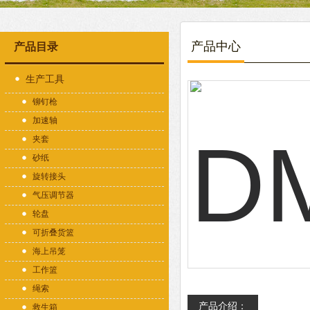
产品中心
产品目录
生产工具
铆钉枪
加速轴
夹套
砂纸
旋转接头
气压调节器
轮盘
可折叠货篮
海上吊笼
工作篮
绳索
产品介绍：
救生箱