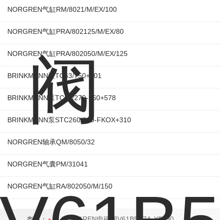
NORGREN气缸RM/8021/M/EX/100
NORGREN气缸PRA/802125/M/EX/80
NORGREN气缸PRA/802050/M/EX/125
BRINKMANN泵TC63/750+001
BRINKMANN泵TC63/270-560+578
BRINKMANN泵STC260/600-FKOX+310
NORGREN轴承QM/8050/32
NORGREN气囊PM/31041
NORGREN气缸RA/802050/M/150
产品：