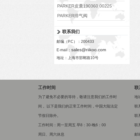
PARKER皮囊190360 00225
PARKER排气阀
VV01311G0QF1026-54507-H
联系我们
邮编（P.C）：200433
sales@riikoo.com
E-mail：
地址：上海市邯郸路10号
工作时间
联
为了避免不必要的等待，敬请注意我们的工作时
地
间 。以下是我们的正常工作时间，中国大陆法定
联
节假日除外。
联系
工作时间：周一至周五 早8：30-晚6：00
联系
周日、周六休息
邮箱