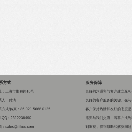
系方式
服务保障
址：上海市邯郸路10号
良好的沟通和与客户建立互相
系人：付清
良好的客户服务的关键。在与
方式/传真：86-021-5668 0125
客户保持热情和友好的态度是
QQ：2312238490
需要与我们交流，当客户找到
：sales@riikoo.com
到重视，得到帮助和解决问题