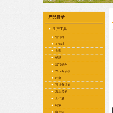
产品目录
生产工具
铆钉枪
加速轴
夹套
砂纸
旋转接头
气压调节器
轮盘
可折叠货篮
海上吊笼
工作篮
绳索
救生箱