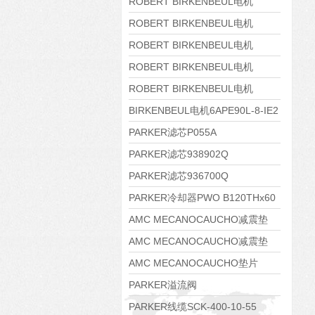
8APE160M-6 IE3
ROBERT BIRKENBEUL电机
8APE160L-4-IE3
ROBERT BIRKENBEUL电机
8APE112M-6K-IE3
ROBERT BIRKENBEUL电机
8APE100L-2 IE3
ROBERT BIRKENBEUL电机
8APE90S-4 IE3
ROBERT BIRKENBEUL电机
8APE80M-2K-IE3
BIRKENBEUL电机6APE90L-8-IE2
PARKER滤芯P055A
PARKER滤芯938902Q
PARKER滤芯936700Q
PARKER冷却器PWO B120THx60
AMC MECANOCAUCHO减震垫
138552
AMC MECANOCAUCHO减震垫
138551
AMC MECANOCAUCHO垫片
608074
PARKER溢流阀
RE06M35W2N1KWXG087
PARKER线缆SCK-400-10-55