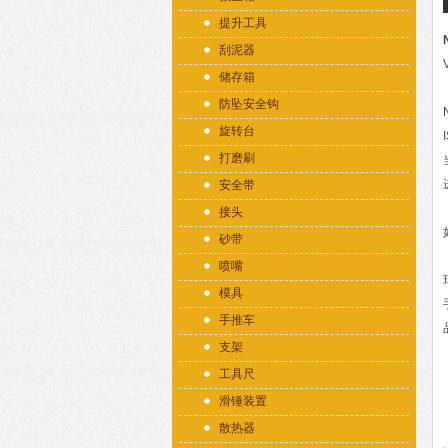
提升工具
刮泥器
储存箱
防坠安全钩
旋转台
打磨刷
安全带
接头
砂带
喷嘴
模具
手推车
支架
工具尺
滑锤装置
散热器