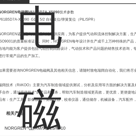
NORGREN电磁阀V61B5D7A-X5090
技术参数
V61B5D7A-X5090 G1/4 5/2 自动复位/弹簧复位（PIL/SPR）
NORGREN诺冠是气动产品制造和供应商，为客户提供气动和流体控制解决方案，
ISO9001的质量标准证书。同时，NORGREN每年设计并生产成千上万种特殊的产
当地均能为客户提供包括气动控制回路设计，气动技术和产品问题的销售技术咨询，
进行常规产品的生产加工。
如果需要咨询NORGREN电磁阀及其他相关信息，请随时致电瑞阔自动化，我们将尽
瑞阔技术（RiiKOO）主要为汽车制造领域提供测试，分析及应用等方面的解决方案
手合作，通过提供技术*的产品和服务，帮助汽车制造领域更高效，更优质，更便捷地
品有：生产工具，影像设备，测试仪器，校准仪器，通信储存，机械设备，汽车配件
相关产品
NORGREN气缸RM/93025/M/10