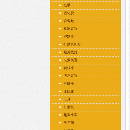
扳手
硫化胶
设备包
检测装置
控制单元
打磨机托盘
紫外线灯
夹紧装置
剥线钳
液压装置
注胶器
压线钳
工具
打磨机
起重小车
千斤顶