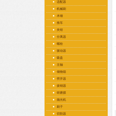
适配器
机械刷
木锤
推车
夹钳
分离器
螺栓
驱动器
吸盘
主轴
储物箱
劈开器
拔销器
研磨膜
抛光机
刷子
切割器