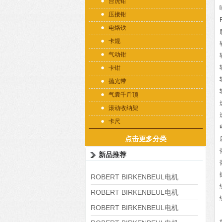
台虎钳
压接钳
电烙铁
卡规
气动钳
卡钳
抛光带
气囊千斤顶
滚动收纳架
卡尺
点击更多分类
新品推荐
ROBERT BIRKENBEUL电机
8APE225M-4-IE3
ROBERT BIRKENBEUL电机
8APE180L-4 IE3
ROBERT BIRKENBEUL电机