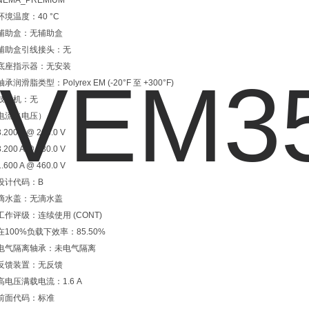
NEMA_PREMIUM
环境温度：40 °C
辅助盒：无辅助盒
辅助盒引线接头：无
底座指示器：无安装
轴承润滑脂类型：Polyrex EM (-20°F 至 +300°F)
鼓风机：无
电流（电压）：
3.200 A @ 208.0 V
3.200 A @ 230.0 V
1.600 A @ 460.0 V
设计代码：B
滴水盖：无滴水盖
工作评级：连续使用 (CONT)
在100%负载下效率：85.50%
电气隔离轴承：未电气隔离
反馈装置：无反馈
高电压满载电流：1.6 A
前面代码：标准