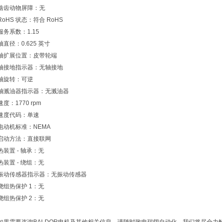
啮齿动物屏障：无
RoHS 状态：符合 RoHS
服务系数：1.15
轴直径：0.625 英寸
轴扩展位置：皮带轮端
轴接地指示器：无轴接地
轴旋转：可逆
轴溅油器指示器：无溅油器
速度：1770 rpm
速度代码：单速
电动机标准：NEMA
启动方法：直接联网
热装置 - 轴承：无
热装置 - 绕组：无
振动传感器指示器：无振动传感器
绕组热保护 1：无
绕组热保护 2：无