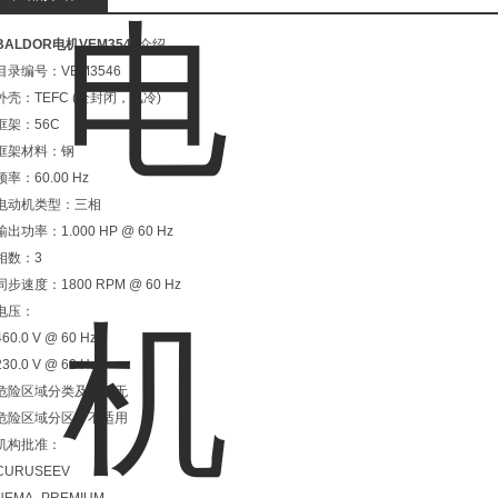
BALDOR电机VEM3546
介绍
目录编号：VEM3546
外壳：TEFC (全封闭，风冷)
框架：56C
框架材料：钢
频率：60.00 Hz
电动机类型：三相
输出功率：1.000 HP @ 60 Hz
相数：3
同步速度：1800 RPM @ 60 Hz
电压：
460.0 V @ 60 Hz
230.0 V @ 60 Hz
危险区域分类及组：无
危险区域分区：不适用
机构批准：
CURUSEEV