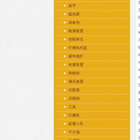
扳手
硫化胶
设备包
检测装置
控制单元
打磨机托盘
紫外线灯
夹紧装置
剥线钳
液压装置
注胶器
压线钳
工具
打磨机
起重小车
千斤顶