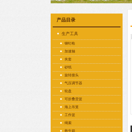
产品目录
生产工具
铆钉枪
加速轴
夹套
砂纸
旋转接头
气压调节器
轮盘
可折叠货篮
海上吊笼
工作篮
绳索
救生箱