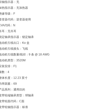
前轴指示器：无
加热指示器：无加热器
绝缘等级：F
逆变器代码：逆变器使用
KVA代码：N
吊耳：无吊耳
锁定轴承指示器：锁定轴承
电动机引线出口：Ko 盒
电动机引线接头：飞线
电动机引线数量/线径：9 条 @ 18 AWG
电动机类型：3520M
安装安排：F1
极数：4
整体长度：12.23 英寸
功率因素：69
产品系列：通用目的
皮带轮端轴承类型：球轴承
皮带轮面代码：C面
皮带轮轴指示器：标准