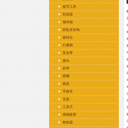
提升工具
刮泥器
储存箱
防坠安全钩
旋转台
打磨刷
安全带
接头
砂带
喷嘴
模具
手推车
支架
工具尺
滑锤装置
散热器