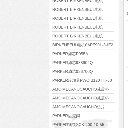
8APE160M-6 IE3
ROBERT BIRKENBEUL电机
8APE160L-4-IE3
ROBERT BIRKENBEUL电机
8APE112M-6K-IE3
ROBERT BIRKENBEUL电机
8APE100L-2 IE3
ROBERT BIRKENBEUL电机
8APE90S-4 IE3
ROBERT BIRKENBEUL电机
8APE80M-2K-IE3
BIRKENBEUL电机6APE90L-8-IE2
PARKER滤芯P055A
PARKER滤芯938902Q
PARKER滤芯936700Q
PARKER冷却器PWO B120THx60
AMC MECANOCAUCHO减震垫
138552
AMC MECANOCAUCHO减震垫
138551
AMC MECANOCAUCHO垫片
608074
PARKER溢流阀
RE06M35W2N1KWXG087
PARKER线缆SCK-400-10-55