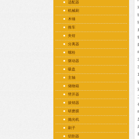
适配器
机械刷
木锤
推车
夹钳
分离器
螺栓
驱动器
吸盘
主轴
储物箱
劈开器
拔销器
研磨膜
抛光机
刷子
切割器