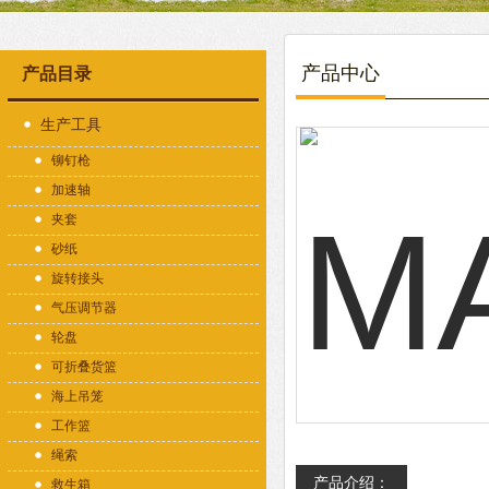
产品中心
产品目录
生产工具
铆钉枪
加速轴
夹套
砂纸
旋转接头
气压调节器
轮盘
可折叠货篮
海上吊笼
工作篮
绳索
产品介绍：
救生箱