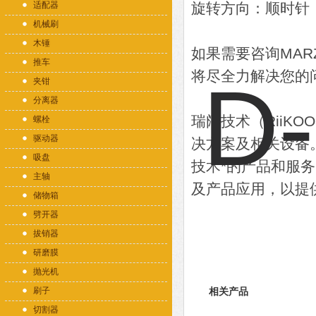
适配器
旋转方向：顺时针
机械刷
木锤
如果需要咨询MAR
推车
将尽全力解决您的
夹钳
分离器
瑞阔技术（RiiK
螺栓
驱动器
决方案及相关设备
吸盘
技术*的产品和服
主轴
及产品应用，以提
储物箱
劈开器
拔销器
研磨膜
抛光机
刷子
相关产品
切割器