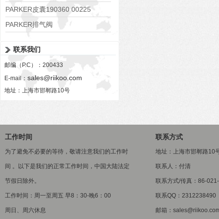
PARKER皮囊190360 00225
PARKER排气阀
VV01311G0QF1026-54507-H
联系我们
邮编（P.C）：200433
sales@riikoo.com
E-mail：
地址：上海市邯郸路10号
工作时间
联系方式
为了避免不必要的等待，敬请注意我们的工作时
地址：上海市邯郸路10
间 。以下是我们的正常工作时间，中国大陆法定
联系人：付清
节假日除外。
联系方式/传真：86-021-5
工作时间：周一至周五 早8：30-晚6：00
联系QQ：2312238490
周日、周六休息
邮箱：sales@riikoo.co