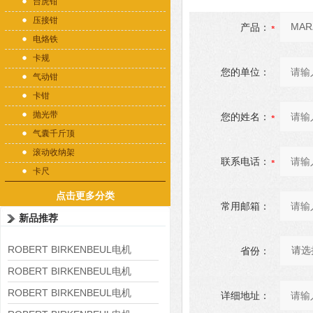
台虎钳
压接钳
产品：
电烙铁
卡规
您的单位：
气动钳
卡钳
抛光带
您的姓名：
气囊千斤顶
滚动收纳架
联系电话：
卡尺
点击更多分类
常用邮箱：
新品推荐
ROBERT BIRKENBEUL电机
省份：
8APE225M-4-IE3
ROBERT BIRKENBEUL电机
8APE180L-4 IE3
ROBERT BIRKENBEUL电机
详细地址：