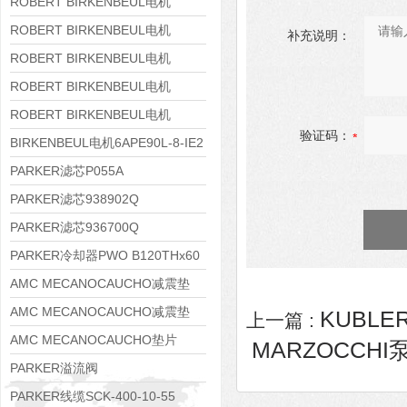
8APE160M-6 IE3
ROBERT BIRKENBEUL电机
8APE160L-4-IE3
ROBERT BIRKENBEUL电机
补充说明：
8APE112M-6K-IE3
ROBERT BIRKENBEUL电机
8APE100L-2 IE3
ROBERT BIRKENBEUL电机
8APE90S-4 IE3
ROBERT BIRKENBEUL电机
验证码：
8APE80M-2K-IE3
BIRKENBEUL电机6APE90L-8-IE2
PARKER滤芯P055A
PARKER滤芯938902Q
PARKER滤芯936700Q
PARKER冷却器PWO B120THx60
AMC MECANOCAUCHO减震垫
138552
AMC MECANOCAUCHO减震垫
KUBLER
上一篇 :
138551
AMC MECANOCAUCHO垫片
MARZOCCHI泵G
608074
PARKER溢流阀
RE06M35W2N1KWXG087
PARKER线缆SCK-400-10-55