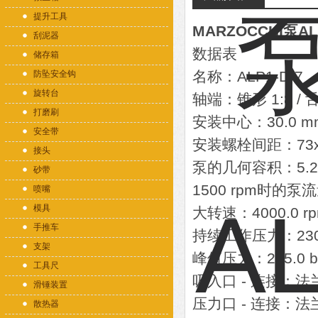
提升工具
MARZOCCHI泵ALP
刮泥器
数据表
储存箱
名称：ALP1-D-7
防坠安全钩
旋转台
轴端：锥形 1:8 / 舌
打磨刷
安装中心：30.0 m
安全带
安装螺栓间距：73x
接头
泵的几何容积：5.2 c
砂带
1500 rpm时的泵流量
喷嘴
模具
大转速：4000.0 r
手推车
持续工作压力：230.
支架
峰值压力：245.0 b
工具尺
吸入口 - 连接：法兰
滑锤装置
压力口 - 连接：法兰
散热器