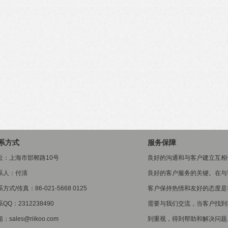
系方式
服务保障
址：上海市邯郸路10号
良好的沟通和与客户建立互相
系人：付清
良好的客户服务的关键。在与
方式/传真：86-021-5668 0125
客户保持热情和友好的态度是
QQ：2312238490
需要与我们交流，当客户找到
：sales@riikoo.com
到重视，得到帮助和解决问题