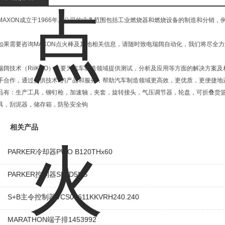
MAXON成立于1966年。公司的业务范围包括工业燃烧器和燃烧设备的制造和分销
如果需要咨询MAXON点火棒及其他相关信息，请随时致电瑞阔自动化，我们将尽全
瑞阔技术（RiiKOO）主要为汽车制造领域提供测试，分析及应用等方面的解决方案
手合作，通过提供技术*的产品和服务，帮助汽车制造领域更高效，更优质，更便捷地
品有：生产工具，铆钉枪，加速轴，夹套，旋转接头，气压调节器，轮盘，可折叠货
具，刮泥器，储存箱，防坠安全钩
相关产品
PARKER冷却器PWO B120THx60
PARKER控制器SLVD5NS
S+B主令控制器VCS09611KKVRH240.240
MARATHON端子排1453992