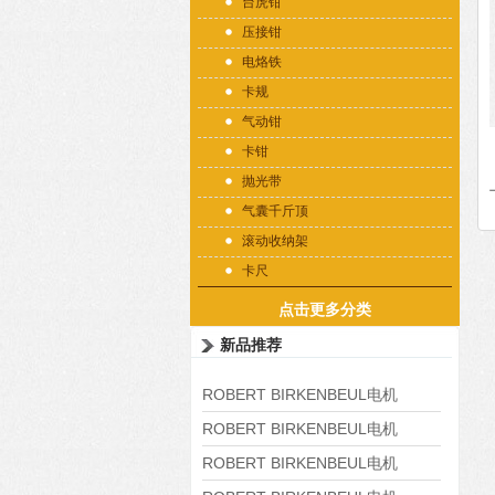
台虎钳
压接钳
电烙铁
卡规
气动钳
卡钳
抛光带
气囊千斤顶
滚动收纳架
卡尺
点击更多分类
新品推荐
ROBERT BIRKENBEUL电机
8APE225M-4-IE3
ROBERT BIRKENBEUL电机
8APE180L-4 IE3
ROBERT BIRKENBEUL电机