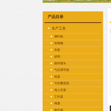
产品目录
生产工具
铆钉枪
加速轴
夹套
砂纸
旋转接头
气压调节器
轮盘
可折叠货篮
海上吊笼
工作篮
绳索
救生箱