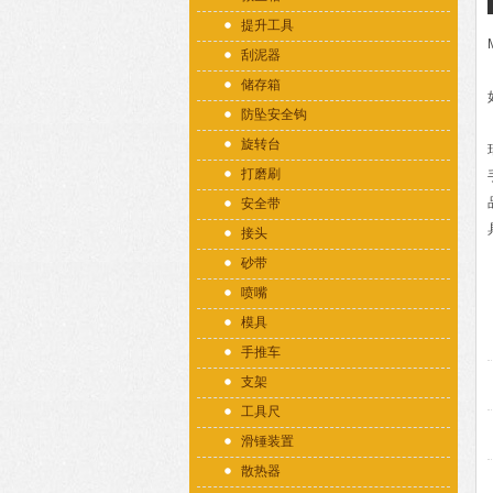
提升工具
刮泥器
储存箱
防坠安全钩
旋转台
打磨刷
安全带
接头
砂带
喷嘴
模具
手推车
支架
工具尺
滑锤装置
散热器