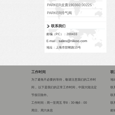
PARKER皮囊190360 00225
PARKER排气阀
VV01311G0QF1026-54507-H
联系我们
邮编（P.C）：200433
sales@riikoo.com
E-mail：
地址：上海市邯郸路10号
工作时间
联
为了避免不必要的等待，敬请注意我们的工作时
地
间 。以下是我们的正常工作时间，中国大陆法定
联
节假日除外。
联系
工作时间：周一至周五 早8：30-晚6：00
联系
周日、周六休息
邮箱