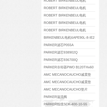
8APE160M-6 IE3
ROBERT BIRKENBEUL电机
8APE160L-4-IE3
ROBERT BIRKENBEUL电机
8APE112M-6K-IE3
ROBERT BIRKENBEUL电机
8APE100L-2 IE3
ROBERT BIRKENBEUL电机
8APE90S-4 IE3
ROBERT BIRKENBEUL电机
8APE80M-2K-IE3
BIRKENBEUL电机6APE90L-8-IE2
PARKER滤芯P055A
PARKER滤芯938902Q
PARKER滤芯936700Q
PARKER冷却器PWO B120THx60
AMC MECANOCAUCHO减震垫
138552
AMC MECANOCAUCHO减震垫
138551
AMC MECANOCAUCHO垫片
608074
PARKER溢流阀
RE06M35W2N1KWXG087
PARKER线缆SCK-400-10-55