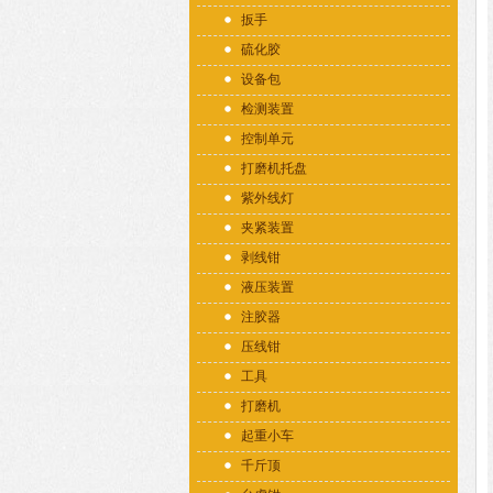
扳手
硫化胶
设备包
检测装置
控制单元
打磨机托盘
紫外线灯
夹紧装置
剥线钳
液压装置
注胶器
压线钳
工具
打磨机
起重小车
千斤顶