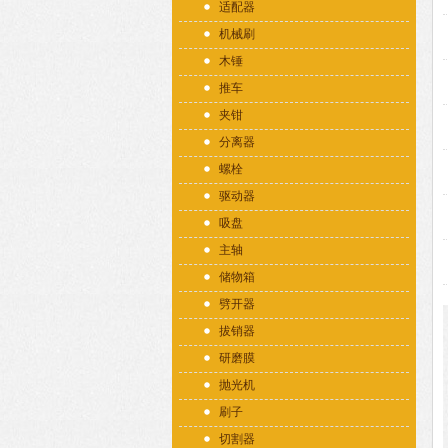
适配器
机械刷
木锤
推车
夹钳
分离器
螺栓
驱动器
吸盘
主轴
储物箱
劈开器
拔销器
研磨膜
抛光机
刷子
切割器