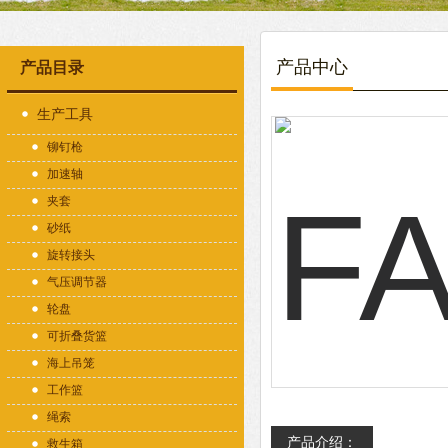
产品中心
产品目录
生产工具
铆钉枪
加速轴
夹套
砂纸
旋转接头
气压调节器
轮盘
可折叠货篮
海上吊笼
工作篮
绳索
产品介绍：
救生箱