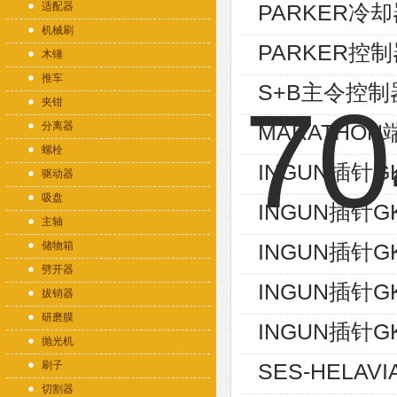
适配器
PARKER冷却器
机械刷
PARKER控制
木锤
推车
S+B主令控制器V
夹钳
分离器
MARATHON端
螺栓
INGUN插针GK
驱动器
吸盘
INGUN插针GK
主轴
储物箱
INGUN插针GK
劈开器
INGUN插针GK
拔销器
研磨膜
INGUN插针GK
抛光机
刷子
SES-HELAVI
切割器