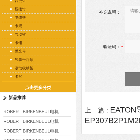
台虎钳
压接钳
补充说明：
电烙铁
卡规
气动钳
卡钳
验证码：
抛光带
气囊千斤顶
滚动收纳架
卡尺
点击更多分类
新品推荐
EATON
上一篇 :
ROBERT BIRKENBEUL电机
EP307B2P1M2
8APE225M-4-IE3
ROBERT BIRKENBEUL电机
8APE180L-4 IE3
ROBERT BIRKENBEUL电机