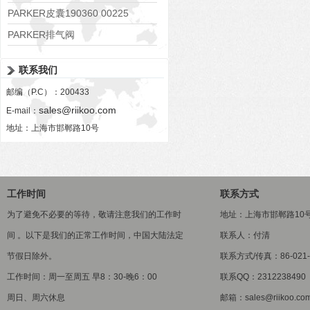
PARKER皮囊190360 00225
PARKER排气阀
VV01311G0QF1026-54507-H
联系我们
邮编（P.C）：200433
sales@riikoo.com
E-mail：
地址：上海市邯郸路10号
工作时间
联系方式
为了避免不必要的等待，敬请注意我们的工作时
地址：上海市邯郸路10
间 。以下是我们的正常工作时间，中国大陆法定
联系人：付清
节假日除外。
联系方式/传真：86-021-5
工作时间：周一至周五 早8：30-晚6：00
联系QQ：2312238490
周日、周六休息
邮箱：sales@riikoo.co