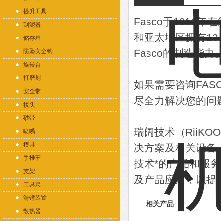
提升工具
Fasco于191
刮泥器
和亚太地区拥有13
储存箱
Fasco的制造能力
防坠安全钩
旋转台
打磨刷
如果需要咨询FA
安全带
尽全力解决您的问
接头
砂带
瑞阔技术（RiiK
喷嘴
模具
决方案及相关设备
手推车
技术*的产品和服
支架
及产品应用，以提
工具尺
滑锤装置
相关产品
散热器