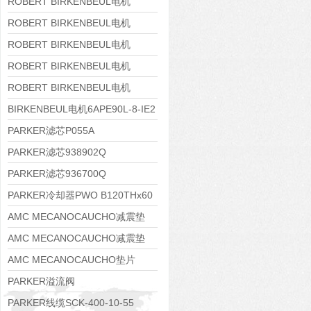
8APE160M-6 IE3
ROBERT BIRKENBEUL电机
8APE160L-4-IE3
ROBERT BIRKENBEUL电机
8APE112M-6K-IE3
ROBERT BIRKENBEUL电机
8APE100L-2 IE3
ROBERT BIRKENBEUL电机
8APE90S-4 IE3
ROBERT BIRKENBEUL电机
8APE80M-2K-IE3
BIRKENBEUL电机6APE90L-8-IE2
PARKER滤芯P055A
PARKER滤芯938902Q
PARKER滤芯936700Q
PARKER冷却器PWO B120THx60
AMC MECANOCAUCHO减震垫
138552
AMC MECANOCAUCHO减震垫
138551
AMC MECANOCAUCHO垫片
608074
PARKER溢流阀
RE06M35W2N1KWXG087
PARKER线缆SCK-400-10-55