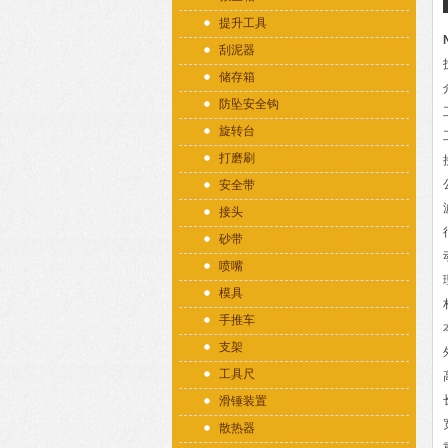
提升工具
刮泥器
储存箱
防坠安全钩
旋转台
打磨刷
安全带
接头
砂带
喷嘴
模具
手推车
支架
工具尺
滑锤装置
散热器