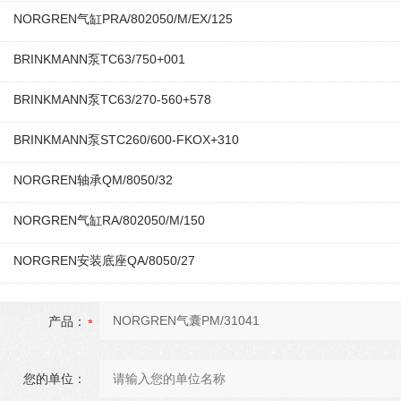
NORGREN气缸PRA/802050/M/EX/125
BRINKMANN泵TC63/750+001
BRINKMANN泵TC63/270-560+578
BRINKMANN泵STC260/600-FKOX+310
NORGREN轴承QM/8050/32
NORGREN气缸RA/802050/M/150
NORGREN安装底座QA/8050/27
产品：
您的单位：