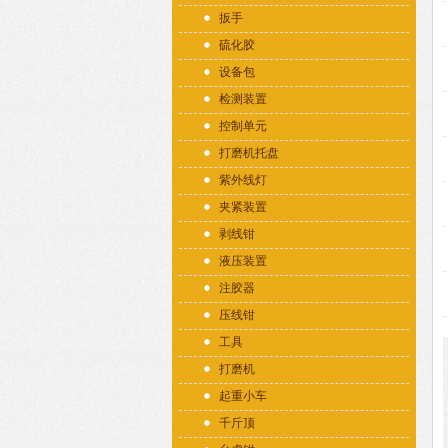
扳手
硫化胶
设备包
检测装置
控制单元
打磨机托盘
紫外线灯
夹紧装置
剥线钳
液压装置
注胶器
压线钳
工具
打磨机
起重小车
千斤顶