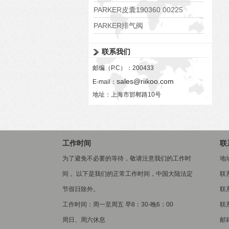
PARKER皮囊190360 00225
PARKER排气阀
VV01311G0QF1026-54507-H
联系我们
邮编（P.C）：200433
sales@riikoo.com
E-mail：
地址：上海市邯郸路10号
工作时间
联
为了避免不必要的等待，敬请注意我们的工作时
地
间 。以下是我们的正常工作时间，中国大陆法定
联
节假日除外。
联系
工作时间：周一至周五 早8：30-晚6：00
联系
周日、周六休息
邮箱