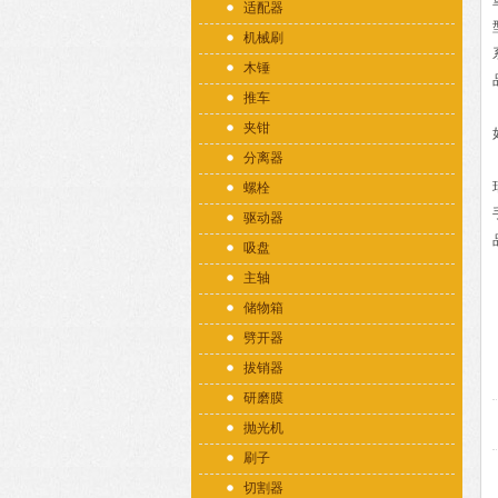
适配器
机械刷
木锤
推车
夹钳
分离器
螺栓
驱动器
吸盘
主轴
储物箱
劈开器
拔销器
研磨膜
抛光机
刷子
切割器