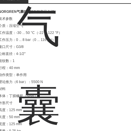
NORGREN气囊PM/31041
产品介绍
技术参数
介质：压缩空气
工作温度：-30 ... 50 °C（-22 ... 122 °F）
工作压力：0 ... 8 bar（0 ... 116 psi）
接口尺寸：G3/8
公称直径：4-1/2"
波纹数：1
行程：40 mm
动作类型：单作用
理论推力（6 bar）：5500 N
材料
本体：丁腈橡胶（NBR）
外形尺寸
高度：125 mm
长度：50 mm
宽度：125 mm