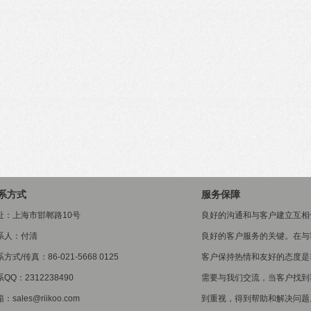
系方式
服务保障
址：上海市邯郸路10号
良好的沟通和与客户建立互相
系人：付清
良好的客户服务的关键。在与
方式/传真：86-021-5668 0125
客户保持热情和友好的态度是
QQ：2312238490
需要与我们交流，当客户找到
：sales@riikoo.com
到重视，得到帮助和解决问题