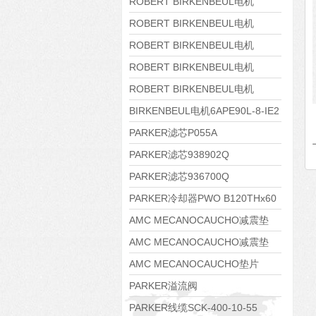
8APE160M-6 IE3
ROBERT BIRKENBEUL电机
8APE160L-4-IE3
ROBERT BIRKENBEUL电机
8APE112M-6K-IE3
ROBERT BIRKENBEUL电机
8APE100L-2 IE3
ROBERT BIRKENBEUL电机
8APE90S-4 IE3
ROBERT BIRKENBEUL电机
8APE80M-2K-IE3
BIRKENBEUL电机6APE90L-8-IE2
PARKER滤芯P055A
PARKER滤芯938902Q
PARKER滤芯936700Q
PARKER冷却器PWO B120THx60
AMC MECANOCAUCHO减震垫
138552
AMC MECANOCAUCHO减震垫
138551
AMC MECANOCAUCHO垫片
608074
PARKER溢流阀
RE06M35W2N1KWXG087
PARKER线缆SCK-400-10-55