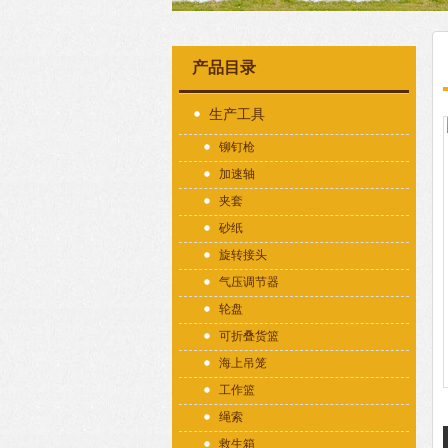
产品目录
生产工具
铆钉枪
加速轴
夹套
砂纸
旋转接头
气压调节器
轮盘
可折叠货篮
海上吊笼
工作篮
绳索
救生箱