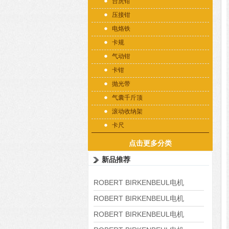
台虎钳
压接钳
电烙铁
卡规
气动钳
卡钳
抛光带
气囊千斤顶
滚动收纳架
卡尺
点击更多分类
新品推荐
ROBERT BIRKENBEUL电机
8APE225M-4-IE3
ROBERT BIRKENBEUL电机
8APE180L-4 IE3
ROBERT BIRKENBEUL电机