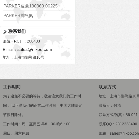
PARKER皮囊190360 00225
PARKER排气阀
VV01311G0QF1026-54507-H
联系我们
邮编（P.C）：200433
sales@riikoo.com
E-mail：
地址：上海市邯郸路10号
工作时间
联系方式
为了避免不必要的等待，敬请注意我们的工作时
地址：上海市邯郸路10
间 。以下是我们的正常工作时间，中国大陆法定
联系人：付清
节假日除外。
联系方式/传真：86-021-5
工作时间：周一至周五 早8：30-晚6：00
联系QQ：2312238490
周日、周六休息
邮箱：sales@riikoo.co