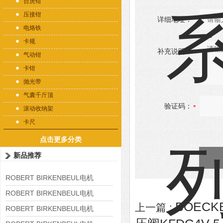
台虎钳
压接钳
详细地址：
电烙铁
卡规
补充说明：
气动钳
卡钳
抛光带
气囊千斤顶
验证码：
滚动收纳架
卡尺
点击更多分类
新品推荐
ROBERT BIRKENBEUL电机
8APE225M-4-IE3
ROBERT BIRKENBEUL电机
BOECK
上一篇 :
8APE180L-4 IE3
ROBERT BIRKENBEUL电机