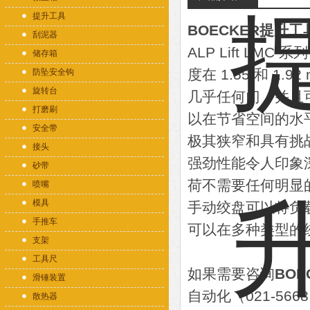
提升工具
BOECKER提升工
刮泥器
ALP Lift L
储存箱
度在 1.55 和 1
防坠安全钩
旋转台
几乎任何门，并且
打磨刷
以在节省空间的水
安全带
极其狭窄和具有挑
接头
强劲性能令人印象深刻。
砂带
荷不需要任何明显的
喷嘴
模具
手动绞盘可以将负
手推车
可以在多种类型的
支架
工具尺
如果需要咨询
BO
滑锤装置
自动化（021-56
散热器