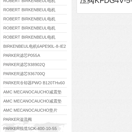
压阀KFDG4V-5-
8APE160M-6 IE3
ROBERT BIRKENBEUL电机
8APE160L-4-IE3
ROBERT BIRKENBEUL电机
8APE112M-6K-IE3
ROBERT BIRKENBEUL电机
8APE100L-2 IE3
ROBERT BIRKENBEUL电机
8APE90S-4 IE3
ROBERT BIRKENBEUL电机
8APE80M-2K-IE3
BIRKENBEUL电机6APE90L-8-IE2
PARKER滤芯P055A
PARKER滤芯938902Q
PARKER滤芯936700Q
PARKER冷却器PWO B120THx60
AMC MECANOCAUCHO减震垫
138552
AMC MECANOCAUCHO减震垫
138551
AMC MECANOCAUCHO垫片
608074
PARKER溢流阀
RE06M35W2N1KWXG087
PARKER线缆SCK-400-10-55