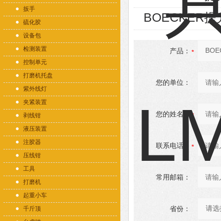
扳手
BOECKER提升
硫化胶
设备包
检测装置
产品：
控制单元
打磨机托盘
您的单位：
紫外线灯
夹紧装置
您的姓名：
剥线钳
液压装置
注胶器
联系电话：
压线钳
工具
常用邮箱：
打磨机
起重小车
省份：
千斤顶