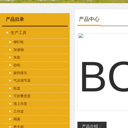
产品中心
产品目录
生产工具
铆钉枪
加速轴
夹套
砂纸
旋转接头
气压调节器
轮盘
可折叠货篮
海上吊笼
工作篮
绳索
产品介绍：
救生箱