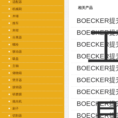
适配器
相关产品
机械刷
木锤
BOECKER提升
推车
夹钳
BOECKER提升工具
分离器
BOECKER提升工
螺栓
驱动器
BOECKER提升工
吸盘
主轴
BOECKER
储物箱
BOECKER
劈开器
拔销器
BOECKER提
研磨膜
抛光机
BOECKER
刷子
BOECKER
切割器