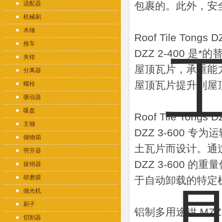
适配器
包裹的。此外，安
机械刷
木锤
Roof Tile Tongs D
推车
DZZ 2-400
夹钳
屋顶瓦片，承重能力为
分离器
屋顶瓦片提升到屋
螺栓
驱动器
吸盘
Roof Tile Tongs D
主轴
DZZ 3-600
储物箱
土瓦片而设计。通过
劈开器
DZZ 3-600 
拔销器
研磨膜
于自动卸载的特定
抛光机
刷子
铝制多用途钳 MZZ 
切割器