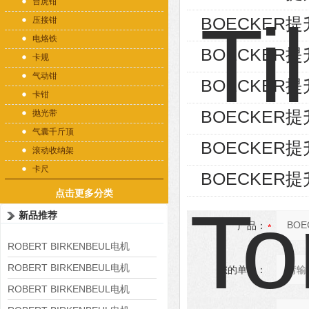
台虎钳
BOECKER
压接钳
电烙铁
BOECKER提
卡规
气动钳
BOECKER
卡钳
BOECKER
抛光带
气囊千斤顶
BOECKER
滚动收纳架
卡尺
BOECKER提升
点击更多分类
新品推荐
产品：
ROBERT BIRKENBEUL电机
8APE225M-4-IE3
ROBERT BIRKENBEUL电机
您的单位：
8APE180L-4 IE3
ROBERT BIRKENBEUL电机