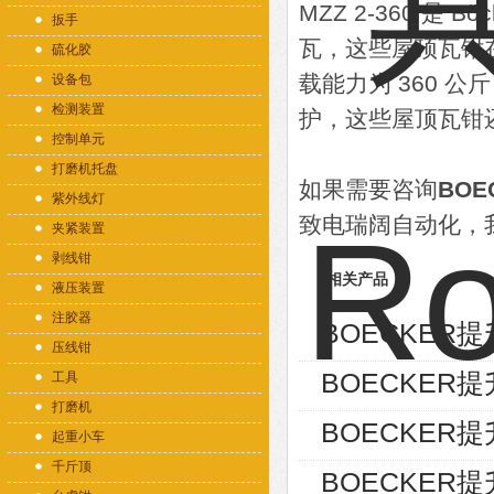
MZZ 2-360 
扳手
瓦，这些屋顶瓦钳
硫化胶
载能力为 360 公斤
设备包
检测装置
护，这些屋顶瓦钳
控制单元
打磨机托盘
如果需要咨询
BOE
紫外线灯
致电瑞阔自动化，
夹紧装置
剥线钳
相关产品
液压装置
注胶器
BOECKER提升
压线钳
BOECKER提升工具
工具
打磨机
BOECKER提升工
起重小车
千斤顶
BOECKER