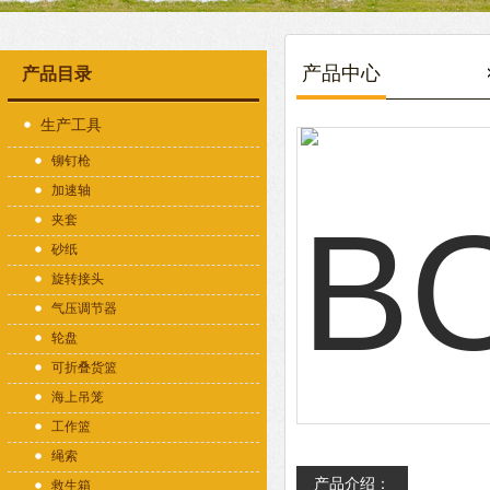
产品中心
产品目录
生产工具
铆钉枪
加速轴
夹套
砂纸
旋转接头
气压调节器
轮盘
可折叠货篮
海上吊笼
工作篮
绳索
产品介绍：
救生箱