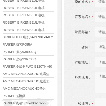
8APE160M-6 IE3
ROBERT BIRKENBEUL电机
您的姓名：
8APE160L-4-IE3
ROBERT BIRKENBEUL电机
8APE112M-6K-IE3
ROBERT BIRKENBEUL电机
联系电话：
8APE100L-2 IE3
ROBERT BIRKENBEUL电机
8APE90S-4 IE3
ROBERT BIRKENBEUL电机
常用邮箱：
8APE80M-2K-IE3
BIRKENBEUL电机6APE90L-8-IE2
PARKER滤芯P055A
省份：
PARKER滤芯938902Q
PARKER滤芯936700Q
详细地址：
PARKER冷却器PWO B120THx60
AMC MECANOCAUCHO减震垫
补充说明：
138552
AMC MECANOCAUCHO减震垫
138551
AMC MECANOCAUCHO垫片
608074
PARKER溢流阀
RE06M35W2N1KWXG087
PARKER线缆SCK-400-10-55
验证码：