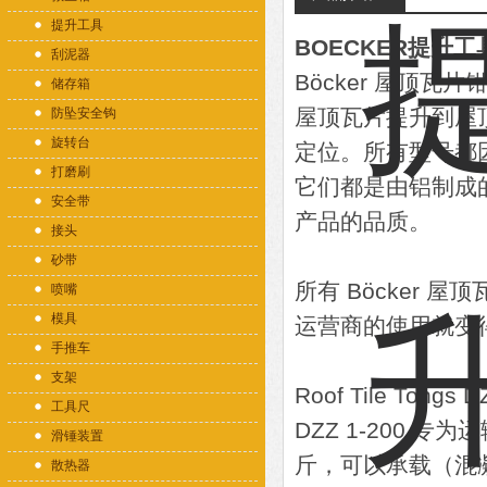
提升工具
BOECKER提升工具Ro
刮泥器
Böcker 屋顶
储存箱
屋顶瓦片提升到屋顶
防坠安全钩
旋转台
定位。所有型号都
打磨刷
它们都是由铝制成的
安全带
产品的品质。
接头
砂带
所有 Böcker
喷嘴
模具
运营商的使用就变
手推车
支架
Roof Tile Tongs D
工具尺
DZZ 1-200 
滑锤装置
斤，可以承载（混
散热器