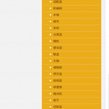
适配器
机械刷
木锤
推车
夹钳
分离器
螺栓
驱动器
吸盘
主轴
储物箱
劈开器
拔销器
研磨膜
抛光机
刷子
切割器