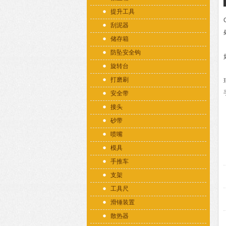
提升工具
刮泥器
储存箱
防坠安全钩
旋转台
打磨刷
安全带
接头
砂带
喷嘴
模具
手推车
支架
工具尺
滑锤装置
散热器