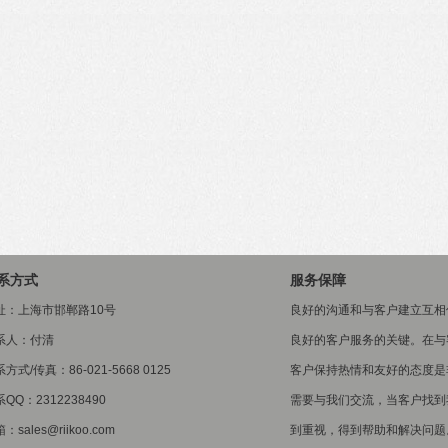
系方式
服务保障
址：上海市邯郸路10号
良好的沟通和与客户建立互相
系人：付清
良好的客户服务的关键。在与
方式/传真：86-021-5668 0125
客户保持热情和友好的态度是
QQ：2312238490
需要与我们交流，当客户找到
：sales@riikoo.com
到重视，得到帮助和解决问题