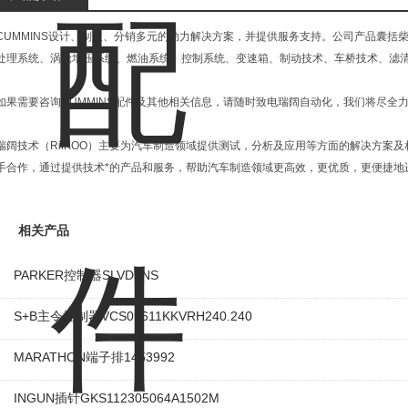
CUMMINS设计、制造、分销多元的动力解决方案，并提供服务支持。公司产品囊括
处理系统、涡轮增压系统、燃油系统、控制系统、变速箱、制动技术、车桥技术、滤
如果需要咨询CUMMINS配件及其他相关信息，请随时致电瑞阔自动化，我们将尽全
瑞阔技术（RiiKOO）主要为汽车制造领域提供测试，分析及应用等方面的解决方案
手合作，通过提供技术*的产品和服务，帮助汽车制造领域更高效，更优质，更便捷地
相关产品
PARKER控制器SLVD5NS
S+B主令控制器VCS09611KKVRH240.240
MARATHON端子排1453992
INGUN插针GKS112305064A1502M