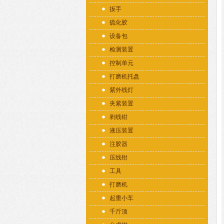
扳手
硫化胶
设备包
检测装置
控制单元
打磨机托盘
紫外线灯
夹紧装置
剥线钳
液压装置
注胶器
压线钳
工具
打磨机
起重小车
千斤顶