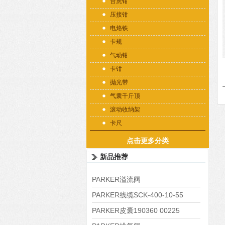
台虎钳
压接钳
电烙铁
卡规
气动钳
卡钳
抛光带
气囊千斤顶
滚动收纳架
卡尺
点击更多分类
新品推荐
PARKER溢流阀
RE06M35W2N1KWXG087
PARKER线缆SCK-400-10-55
PARKER皮囊190360 00225