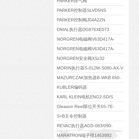
PARKER排气阀
VV01311G0QF1026-54507-H
PARKER控制器SLVD5NS
PARKER控制阀J04A2ZN
OMAL执行器DG876XE073
NORGREN电磁阀V63D417A-
A2000
NORGREN电磁阀V63D417A-
A213J
NORGREN安全阀XSz32
MORIN执行器S-012M-S080-AX-V
MAZURCZAK加热器B-WKB 650-
1000/4.5-380DS
KUBLER编码器
8.5020.4551.1024.9083
KARL KLEIN电机ENG2-5D/S
Gleason Reel限位开关55-7E-
4DP-WR-640
S+B主令控制器
VCS09611KKVRH240.240
REVAC执行器AGD-083/090-
05/07-A17-A
MARATHON端子排1453992