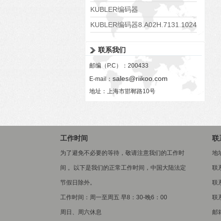
KUBLER编码器
8.KIS40.1332.1024.P03.0008
KUBLER编码器8.A02H.7131.1024
联系我们
邮编（P.C）：200433
sales@riikoo.com
E-mail：
地址：上海市邯郸路10号
工作时间
联
为了避免不必要的等待，敬请注意我们的工作时
地
间 。以下是我们的正常工作时间，中国大陆法定
联
节假日除外。
联系
工作时间：周一至周五 早8：30-晚6：00
联系
周日、周六休息
邮箱