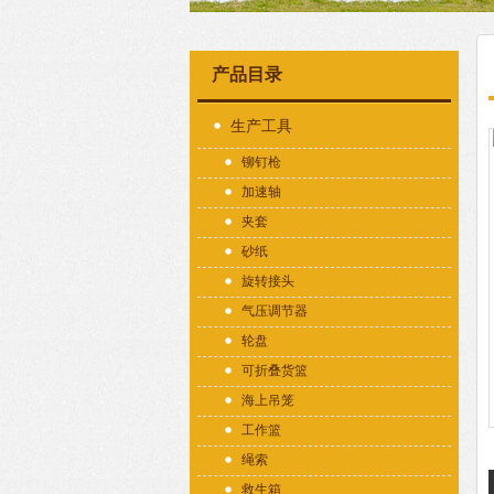
产品目录
生产工具
铆钉枪
加速轴
夹套
砂纸
旋转接头
气压调节器
轮盘
可折叠货篮
海上吊笼
工作篮
绳索
救生箱