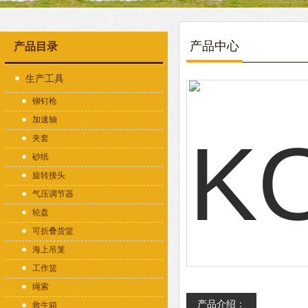
产品中心
产品目录
生产工具
铆钉枪
加速轴
夹套
砂纸
旋转接头
气压调节器
轮盘
可折叠货篮
海上吊笼
工作篮
绳索
产品介绍：
救生箱