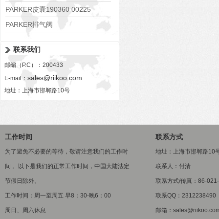
PARKER皮囊190360 00225
PARKER排气阀
VV01311G0QF1026-54507-H
联系我们
邮编（P.C）：200433
sales@riikoo.com
E-mail：
地址：上海市邯郸路10号
工作时间
联系方式
为了避免不必要的等待，敬请注意我们的工作时
地址：上海市邯郸路10
间 。以下是我们的正常工作时间，中国大陆法定
联系人：付清
节假日除外。
联系方式/传真：86-021-5
工作时间：周一至周五 早8：30-晚6：00
联系QQ：2312238490
周日、周六休息
邮箱：sales@riikoo.co