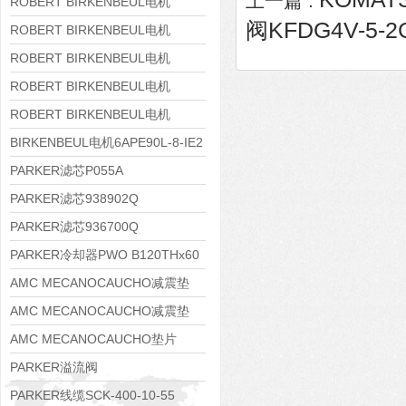
上一篇 :
8APE160M-6 IE3
ROBERT BIRKENBEUL电机
阀KFDG4V-5-2C
8APE160L-4-IE3
ROBERT BIRKENBEUL电机
8APE112M-6K-IE3
ROBERT BIRKENBEUL电机
8APE100L-2 IE3
ROBERT BIRKENBEUL电机
8APE90S-4 IE3
ROBERT BIRKENBEUL电机
8APE80M-2K-IE3
BIRKENBEUL电机6APE90L-8-IE2
PARKER滤芯P055A
PARKER滤芯938902Q
PARKER滤芯936700Q
PARKER冷却器PWO B120THx60
AMC MECANOCAUCHO减震垫
138552
AMC MECANOCAUCHO减震垫
138551
AMC MECANOCAUCHO垫片
608074
PARKER溢流阀
RE06M35W2N1KWXG087
PARKER线缆SCK-400-10-55