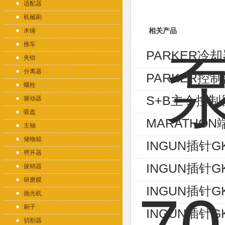
适配器
机械刷
木锤
相关产品
推车
PARKER冷却器
夹钳
分离器
PARKER控制
螺栓
S+B主令控制器V
驱动器
吸盘
MARATHON端
主轴
储物箱
INGUN插针GK
劈开器
INGUN插针GK
拔销器
研磨膜
INGUN插针GK
抛光机
刷子
INGUN插针GK
切割器