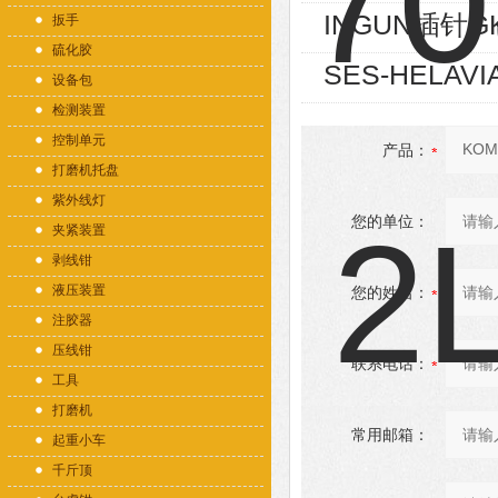
INGUN插针GK
扳手
硫化胶
SES-HELAVI
设备包
检测装置
控制单元
产品：
打磨机托盘
紫外线灯
您的单位：
夹紧装置
剥线钳
液压装置
您的姓名：
注胶器
压线钳
联系电话：
工具
打磨机
常用邮箱：
起重小车
千斤顶