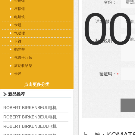
台虎钳
省份：
压接钳
电烙铁
详细地址：
卡规
气动钳
补充说明：
卡钳
抛光带
气囊千斤顶
滚动收纳架
验证码：
卡尺
点击更多分类
新品推荐
ROBERT BIRKENBEUL电机
8APE225M-4-IE3
ROBERT BIRKENBEUL电机
8APE180L-4 IE3
ROBERT BIRKENBEUL电机
KOMAT