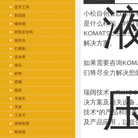
提升工具
小松自创业以来已
刮泥器
是什么样的，对众
储存箱
KOMATSU主
防坠安全钩
旋转台
解决方案。
打磨刷
安全带
如果需要咨询KO
接头
们将尽全力解决您
砂带
喷嘴
模具
瑞阔技术（RiiK
手推车
决方案及相关设备
支架
技术*的产品和服
工具尺
及产品应用，以提
滑锤装置
散热器