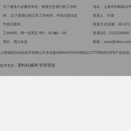
为了避免不必要的等待，敬请注意我们的工作时
地址：上海市邯郸路10
间 。以下是我们的正常工作时间，中国大陆法定
联系人：付清
节假日除外。
联系方式/传真：86-021-5
工作时间：周一至周五 早8：30-晚6：00
联系QQ：2312238490
周日、周六休息
邮箱：sales@riikoo.co
上海瑞阔自动化技术有限公司专业提供MARATHON电机213TTFBD6028等产品信息
塑料机械网
管理登陆
技术支持：