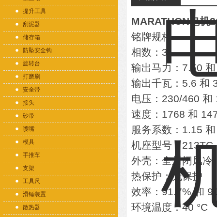
提升工具
MARATHON电机21
刮泥器
铭牌规格
储存箱
相数：3
防坠安全钩
旋转台
输出马力：7.50 和
打磨刷
输出千瓦：5.6 和 3
安全带
电压：230/460 和 1
接头
速度：1768 和 1
砂带
服务系数：1.15 和 
喷嘴
模具
机座型号：213TC
手推车
外壳：全封闭风冷
支架
热保护：无保护
工具尺
效率：91.7% 和 9
滑锤装置
环境温度：40 °C
散热器