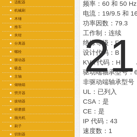
适配器
频率：60 和 50 Hz
机械刷
电流：19/9.5 和 16.
木锤
功率因数：79.3
推车
工作制：连续
夹钳
绝缘等级：F
分离器
设计代码：B
螺栓
驱动器
KVA 代码：H
吸盘
驱动端轴承型号：6
主轴
非驱动端轴承型号：
储物箱
UL：已列入
劈开器
CSA：是
拔销器
研磨膜
CE：是
抛光机
IP 代码：43
刷子
速度数：1
切割器