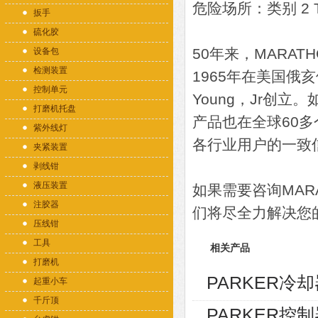
危险场所：类别 2 
扳手
硫化胶
50年来，MARA
设备包
检测装置
1965年在美国俄亥俄
控制单元
Young，Jr创
打磨机托盘
产品也在全球60
紫外线灯
各行业用户的一致
夹紧装置
剥线钳
液压装置
如果需要咨询MAR
注胶器
们将尽全力解决您
压线钳
工具
相关产品
打磨机
PARKER冷却器
起重小车
千斤顶
PARKER控制