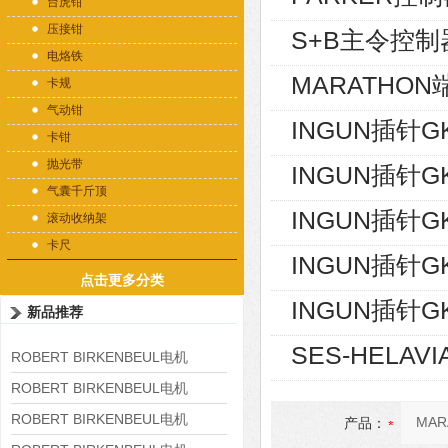
台虎钳
压接钳
S+B主令控制器V
电烙铁
MARATHON端
卡规
气动钳
INGUN插针GK
卡钳
抛光带
INGUN插针GK
气囊千斤顶
INGUN插针GK
滚动收纳架
卡尺
INGUN插针GK
点击更多分类
INGUN插针GK
新品推荐
SES-HELAVI
ROBERT BIRKENBEUL电机
8APE225M-4-IE3
ROBERT BIRKENBEUL电机
8APE180L-4 IE3
ROBERT BIRKENBEUL电机
产品：