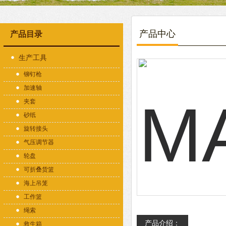
产品中心
产品目录
生产工具
铆钉枪
加速轴
夹套
砂纸
旋转接头
气压调节器
轮盘
可折叠货篮
海上吊笼
工作篮
绳索
产品介绍：
救生箱