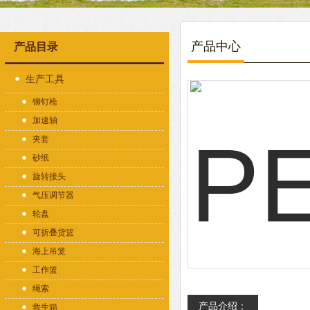
产品中心
产品目录
生产工具
铆钉枪
加速轴
夹套
砂纸
旋转接头
气压调节器
轮盘
可折叠货篮
海上吊笼
工作篮
绳索
产品介绍：
救生箱