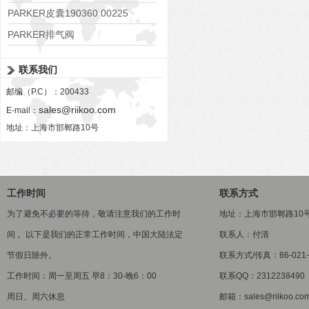
PARKER皮囊190360 00225
PARKER排气阀
VV01311G0QF1026-54507-H
联系我们
邮编（P.C）：200433
sales@riikoo.com
E-mail：
地址：上海市邯郸路10号
工作时间
联系方式
为了避免不必要的等待，敬请注意我们的工作时
地址：上海市邯郸路10
间 。以下是我们的正常工作时间，中国大陆法定
联系人：付清
节假日除外。
联系方式/传真：86-021-5
工作时间：周一至周五 早8：30-晚6：00
联系QQ：2312238490
周日、周六休息
邮箱：sales@riikoo.co