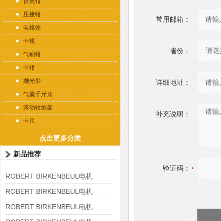
台虎钳
压接钳
常用邮箱：
电烙铁
卡规
省份：
气动钳
卡钳
抛光带
详细地址：
气囊千斤顶
滚动收纳架
补充说明：
卡尺
点击更多分类
新品推荐
验证码：
ROBERT BIRKENBEUL电机
8APE225M-4-IE3
ROBERT BIRKENBEUL电机
8APE180L-4 IE3
ROBERT BIRKENBEUL电机