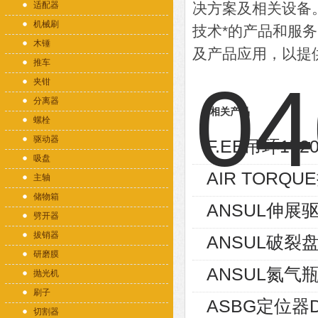
适配器
决方案及相关设备
机械刷
技术*的产品和服
木锤
及产品应用，以提
推车
夹钳
分离器
相关产品
螺栓
驱动器
F.EE吊环1720
吸盘
AIR TORQU
主轴
储物箱
ANSUL伸展驱
劈开器
拔销器
ANSUL破裂盘
研磨膜
ANSUL氮气瓶
抛光机
刷子
ASBG定位器D1
切割器