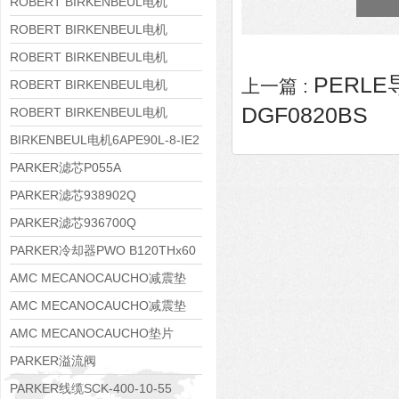
8APE160M-6 IE3
ROBERT BIRKENBEUL电机
8APE160L-4-IE3
ROBERT BIRKENBEUL电机
8APE112M-6K-IE3
ROBERT BIRKENBEUL电机
PERLE
上一篇 :
8APE100L-2 IE3
ROBERT BIRKENBEUL电机
DGF0820BS
8APE90S-4 IE3
ROBERT BIRKENBEUL电机
8APE80M-2K-IE3
BIRKENBEUL电机6APE90L-8-IE2
PARKER滤芯P055A
PARKER滤芯938902Q
PARKER滤芯936700Q
PARKER冷却器PWO B120THx60
AMC MECANOCAUCHO减震垫
138552
AMC MECANOCAUCHO减震垫
138551
AMC MECANOCAUCHO垫片
608074
PARKER溢流阀
RE06M35W2N1KWXG087
PARKER线缆SCK-400-10-55