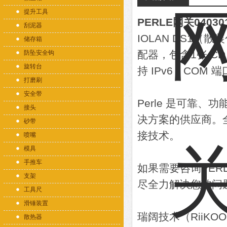
提升工具
PERLE网关04030
刮泥器
IOLAN DS1（散
储存箱
配器，包含1张 CD，
防坠安全钩
旋转台
持 IPv6，COM
打磨刷
安全带
Perle 是可靠
接头
决方案的供应商。全
砂带
接技术。
喷嘴
模具
手推车
如果需要咨询PE
支架
尽全力解决您的问
工具尺
滑锤装置
瑞阔技术（RiiK
散热器