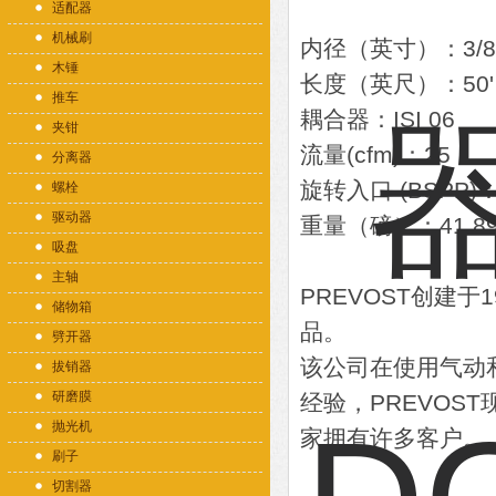
适配器
机械刷
内径（英寸）：3/8
木锤
长度（英尺）：50'
推车
耦合器：ISI 06
夹钳
流量(cfm)：25
分离器
旋转入口 (BSPP)：3
螺栓
驱动器
重量（磅）：41.8
吸盘
主轴
PREVOST创建
储物箱
品。
劈开器
该公司在使用气动
拔销器
研磨膜
经验，PREVOS
抛光机
家拥有许多客户。
刷子
切割器