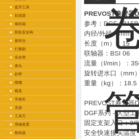
提升工具
PREVOST卷管器D
刮泥器
参考：DGF 0815B
储存箱
内径/外径（mm）：8
防坠安全钩
旋转台
长度（m）：15
打磨刷
联轴器：BSI 06
安全带
流量（l/min）：35
接头
旋转进水口（mm）：
砂带
重量（kg）：18.5
喷嘴
模具
手推车
PREVOST卷管器
支架
DGF系列 - 大型工
工具尺
固定支架入口：3/8" 
滑锤装置
安全快速接头温度：5°F
散热器