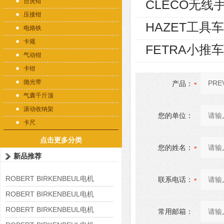
台虎钳
CLECO无线
压接钳
HAZET工具车1
电烙铁
卡规
FETRA小推车
气动钳
卡钳
抛光带
产品：
气囊千斤顶
滚动收纳架
您的单位：
卡尺
点击更多分类
您的姓名：
新品推荐
ROBERT BIRKENBEUL电机
联系电话：
8APE225M-4-IE3
ROBERT BIRKENBEUL电机
8APE180L-4 IE3
ROBERT BIRKENBEUL电机
常用邮箱：