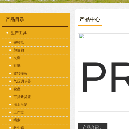
产品中心
产品目录
生产工具
铆钉枪
加速轴
夹套
砂纸
旋转接头
气压调节器
轮盘
可折叠货篮
海上吊笼
工作篮
绳索
产品介绍：
救生箱