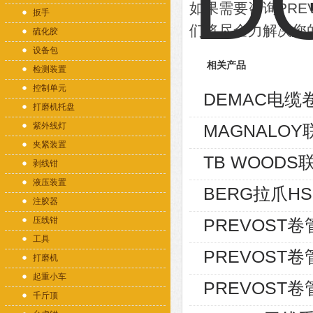
如果需要咨询PR
扳手
们将尽全力解决您
硫化胶
设备包
相关产品
检测装置
控制单元
DEMAC电缆卷
打磨机托盘
紫外线灯
MAGNALOY
夹紧装置
TB WOODS
剥线钳
液压装置
BERG拉爪HSH 
注胶器
压线钳
PREVOST卷
工具
PREVOST卷
打磨机
起重小车
PREVOST卷管
千斤顶