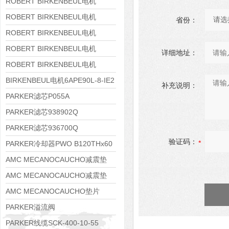
8APE160M-6 IE3
ROBERT BIRKENBEUL电机
8APE160L-4-IE3
ROBERT BIRKENBEUL电机
省份：
8APE112M-6K-IE3
ROBERT BIRKENBEUL电机
8APE100L-2 IE3
ROBERT BIRKENBEUL电机
详细地址：
8APE90S-4 IE3
ROBERT BIRKENBEUL电机
8APE80M-2K-IE3
BIRKENBEUL电机6APE90L-8-IE2
补充说明：
PARKER滤芯P055A
PARKER滤芯938902Q
PARKER滤芯936700Q
验证码：
PARKER冷却器PWO B120THx60
AMC MECANOCAUCHO减震垫
138552
AMC MECANOCAUCHO减震垫
138551
AMC MECANOCAUCHO垫片
608074
PARKER溢流阀
RE06M35W2N1KWXG087
PARKER线缆SCK-400-10-55