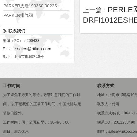
PARKER皮囊190360 00225
PERLE
上一篇 :
PARKER排气阀
DRFI1012ESH
VV01311G0QF1026-54507-H
联系我们
邮编（P.C）：200433
sales@riikoo.com
E-mail：
地址：上海市邯郸路10号
工作时间
联系方式
为了避免不必要的等待，敬请注意我们的工作时
地址：上海市邯郸路10
间 。以下是我们的正常工作时间，中国大陆法定
联系人：付清
节假日除外。
联系方式/传真：86-021-5
工作时间：周一至周五 早8：30-晚6：00
联系QQ：2312238490
周日、周六休息
邮箱：sales@riikoo.co