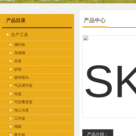
产品中心
产品目录
生产工具
铆钉枪
加速轴
夹套
砂纸
旋转接头
气压调节器
轮盘
可折叠货篮
海上吊笼
工作篮
绳索
产品介绍：
救生箱