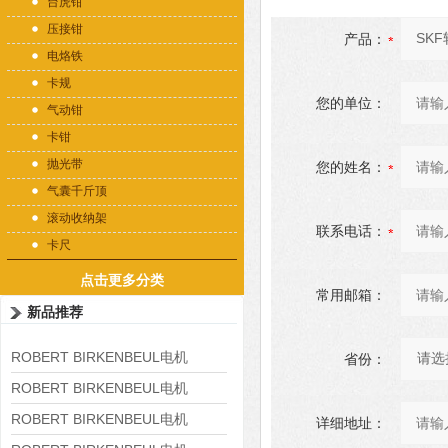
台虎钳
压接钳
产品：
电烙铁
卡规
您的单位：
气动钳
卡钳
抛光带
您的姓名：
气囊千斤顶
滚动收纳架
联系电话：
卡尺
点击更多分类
常用邮箱：
新品推荐
ROBERT BIRKENBEUL电机
省份：
8APE225M-4-IE3
ROBERT BIRKENBEUL电机
8APE180L-4 IE3
ROBERT BIRKENBEUL电机
详细地址：