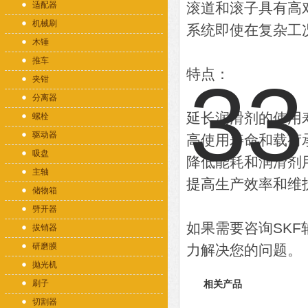
适配器
滚道和滚子具有高
机械刷
系统即使在复杂工
木锤
推车
特点：
夹钳
分离器
延长润滑剂的使用
螺栓
驱动器
高使用寿命和载荷
吸盘
降低能耗和润滑剂
主轴
提高生产效率和维
储物箱
劈开器
如果需要咨询SK
拔销器
研磨膜
力解决您的问题。
抛光机
刷子
相关产品
切割器