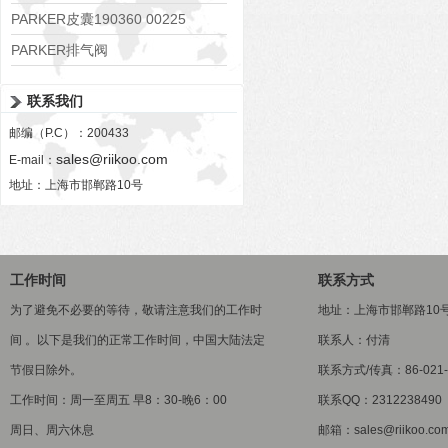
PARKER皮囊190360 00225
PARKER排气阀
VV01311G0QF1026-54507-H
联系我们
邮编（P.C）：200433
sales@riikoo.com
E-mail：
地址：上海市邯郸路10号
工作时间
联系方式
为了避免不必要的等待，敬请注意我们的工作时
地址：上海市邯郸路10
间 。以下是我们的正常工作时间，中国大陆法定
联系人：付清
节假日除外。
联系方式/传真：86-021-5
工作时间：周一至周五 早8：30-晚6：00
联系QQ：2312238490
周日、周六休息
邮箱：sales@riikoo.co