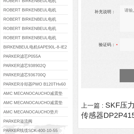
8APE160M-6 IE3
ROBERT BIRKENBEUL电机
8APE160L-4-IE3
ROBERT BIRKENBEUL电机
补充说明：
8APE112M-6K-IE3
ROBERT BIRKENBEUL电机
8APE100L-2 IE3
ROBERT BIRKENBEUL电机
8APE90S-4 IE3
ROBERT BIRKENBEUL电机
验证码：
8APE80M-2K-IE3
BIRKENBEUL电机6APE90L-8-IE2
PARKER滤芯P055A
PARKER滤芯938902Q
PARKER滤芯936700Q
PARKER冷却器PWO B120THx60
AMC MECANOCAUCHO减震垫
138552
AMC MECANOCAUCHO减震垫
SKF压力
上一篇 :
138551
AMC MECANOCAUCHO垫片
传感器DP2P415
608074
PARKER溢流阀
RE06M35W2N1KWXG087
PARKER线缆SCK-400-10-55