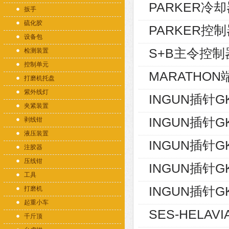
PARKER冷却器
扳手
硫化胶
PARKER控制
设备包
S+B主令控制器V
检测装置
控制单元
MARATHON端
打磨机托盘
紫外线灯
INGUN插针GK
夹紧装置
INGUN插针GK
剥线钳
液压装置
INGUN插针GK
注胶器
压线钳
INGUN插针GK
工具
INGUN插针GK
打磨机
起重小车
SES-HELAVI
千斤顶