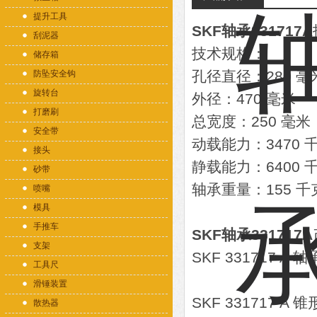
提升工具
SKF轴承331717A
刮泥器
技术规格：
储存箱
孔径直径：280 毫
防坠安全钩
旋转台
外径：470 毫米
打磨刷
总宽度：250 毫米
安全带
动载能力：3470 
接头
静载能力：6400 
砂带
轴承重量：155 千
喷嘴
模具
手推车
SKF轴承331717A
支架
SKF 331717 
工具尺
滑锤装置
SKF 33171
散热器