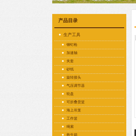
产品目录
生产工具
铆钉枪
加速轴
夹套
砂纸
旋转接头
气压调节器
轮盘
可折叠货篮
海上吊笼
工作篮
绳索
救生箱