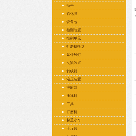
扳手
硫化胶
设备包
检测装置
控制单元
打磨机托盘
紫外线灯
夹紧装置
剥线钳
液压装置
注胶器
压线钳
工具
打磨机
起重小车
千斤顶