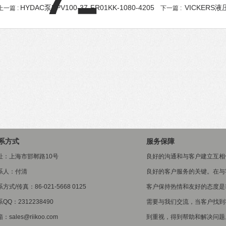
HYDAC泵PPV100-37-FR01KK-1080-4205
VICKERS液压
上一篇 :
下一篇 :
系方式
服务保障
址：上海市邯郸路10号
良好的沟通和与客户建立互相
系人：付清
良好的客户服务的关键。在与
方式/传真：86-021-5668 0125
客户保持热情和友好的态度是
QQ：2312238490
需要与我们交流，当客户找到
：sales@riikoo.com
到重视，得到帮助和解决问题