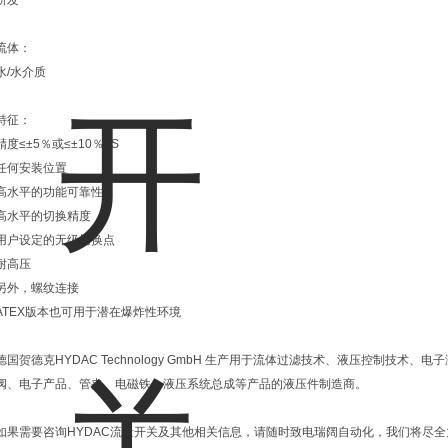
研发
流体：
水/水介质
特征：
精度≤±5％或≤±10％FS
任何安装位置
高水平的功能可靠性
高水平的切换精度
用户设定的无级切换点
耐高压
另外，螺纹连接
ATEX版本也可用于潜在爆炸性环境
德国贺德克HYDAC Technology GmbH 生产用于流体过滤技术、液压控制技
阀、电子产品、管夹、电磁铁、液压系统总成等产品的液压件制造商。
如果需要咨询HYDAC流量开关及其他相关信息，请随时致电瑞阔自动化，我们将尽