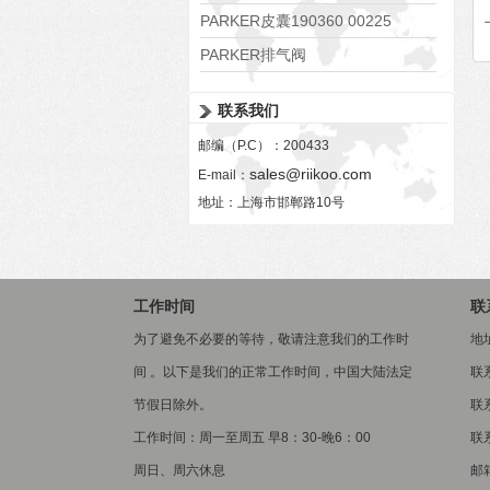
PARKER皮囊190360 00225
PARKER排气阀
VV01311G0QF1026-54507-H
联系我们
邮编（P.C）：200433
sales@riikoo.com
E-mail：
地址：上海市邯郸路10号
工作时间
联
为了避免不必要的等待，敬请注意我们的工作时
地
间 。以下是我们的正常工作时间，中国大陆法定
联
节假日除外。
联系
工作时间：周一至周五 早8：30-晚6：00
联系
周日、周六休息
邮箱