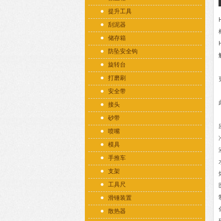
提升工具
刮泥器
储存箱
防坠安全钩
旋转台
打磨刷
安全带
接头
砂带
喷嘴
模具
手推车
支架
工具尺
滑锤装置
散热器