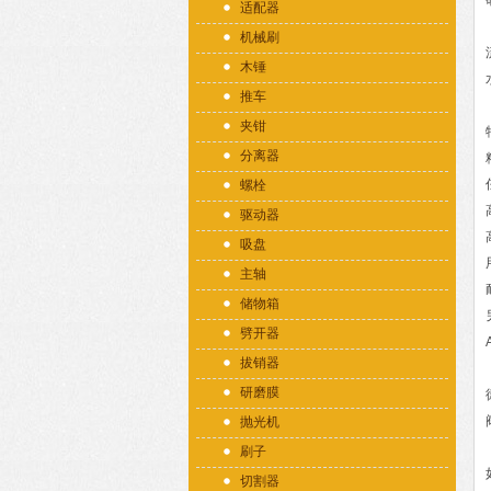
适配器
机械刷
木锤
推车
夹钳
分离器
螺栓
驱动器
吸盘
主轴
储物箱
劈开器
拔销器
研磨膜
抛光机
刷子
切割器