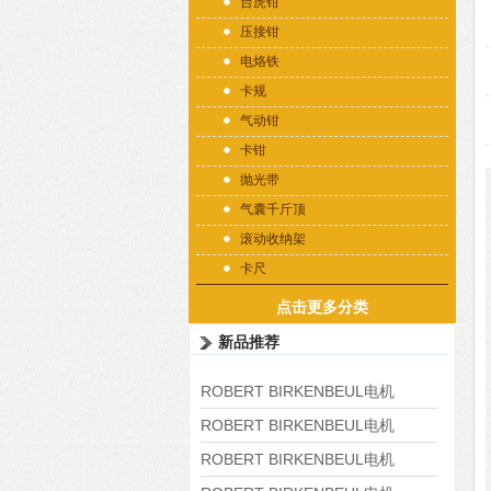
台虎钳
压接钳
电烙铁
卡规
气动钳
卡钳
抛光带
气囊千斤顶
滚动收纳架
卡尺
点击更多分类
新品推荐
ROBERT BIRKENBEUL电机
8APE225M-4-IE3
ROBERT BIRKENBEUL电机
8APE180L-4 IE3
ROBERT BIRKENBEUL电机