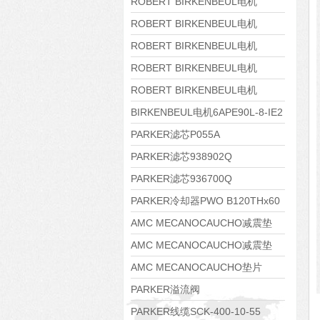
8APE160M-6 IE3
ROBERT BIRKENBEUL电机
8APE160L-4-IE3
ROBERT BIRKENBEUL电机
8APE112M-6K-IE3
ROBERT BIRKENBEUL电机
8APE100L-2 IE3
ROBERT BIRKENBEUL电机
8APE90S-4 IE3
ROBERT BIRKENBEUL电机
8APE80M-2K-IE3
BIRKENBEUL电机6APE90L-8-IE2
PARKER滤芯P055A
PARKER滤芯938902Q
PARKER滤芯936700Q
PARKER冷却器PWO B120THx60
AMC MECANOCAUCHO减震垫
138552
AMC MECANOCAUCHO减震垫
138551
AMC MECANOCAUCHO垫片
608074
PARKER溢流阀
RE06M35W2N1KWXG087
PARKER线缆SCK-400-10-55