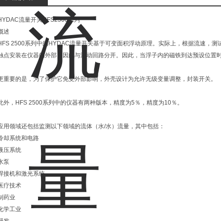
HYDAC流量开关HFS2500系列
概述
HFS 2500系列中的HYDAC流量开关基于可变面积浮动原理。实际上，根据流速
触点安装在仪器的外部，因此与流动回路分开。因此，当浮子内的磁铁到达预设位置
更重要的是，为了保护它免受外部影响，外壳设计为允许无级变量调整，封装开关。
此外，HFS 2500系列中的仪器有两种版本，精度为5％，精度为10％。
应用领域还包括监测以下领域的流体（水/水）流量，其中包括：
冷却系统和电路
液压系统
水泵
焊接机和激光系统
医疗技术
制药业
化学工业