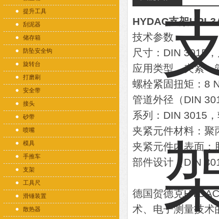
提升工具
HYDAC支架HRL3A
刮泥器
技术参数
储存箱
尺寸：DIN 3015
防坠安全钩
旋转台
应用类型，夹紧：
打磨刷
螺栓紧固扭矩：8 
安全带
管道外径（DIN 301
接头
系列：DIN 3015
砂带
夹紧元件材料：聚
喷嘴
模具
夹紧元件内表面：
手推车
部件设计（DIN 30
支架
工具尺
德国贺德克HYDAC
滑锤装置
术、电子测量技术
散热器