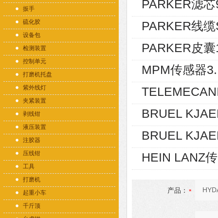
PARKER滤芯9
扳手
硫化胶
PARKER线缆SC
设备包
PARKER皮囊19
检测装置
控制单元
MPM传感器3.PU
打磨机托盘
紫外线灯
TELEMECA
夹紧装置
BRUEL KJA
剥线钳
液压装置
BRUEL KJAE
注胶器
压线钳
HEIN LANZ传
工具
打磨机
产品：
起重小车
千斤顶