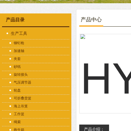
产品中心
产品目录
生产工具
铆钉枪
加速轴
夹套
砂纸
旋转接头
气压调节器
轮盘
可折叠货篮
海上吊笼
工作篮
绳索
产品介绍：
救生箱