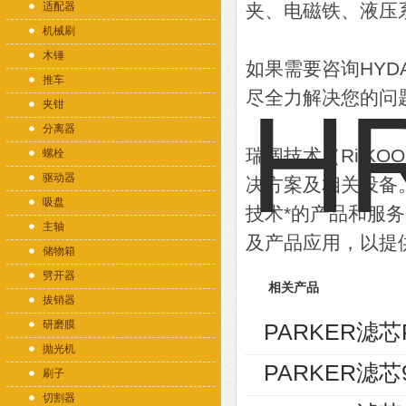
适配器
夹、电磁铁、液压
机械刷
木锤
如果需要咨询HY
推车
尽全力解决您的问
夹钳
分离器
瑞阔技术（RiiK
螺栓
驱动器
决方案及相关设备
吸盘
技术*的产品和服
主轴
及产品应用，以提
储物箱
劈开器
相关产品
拔销器
研磨膜
PARKER滤芯
抛光机
PARKER滤芯9
刷子
切割器