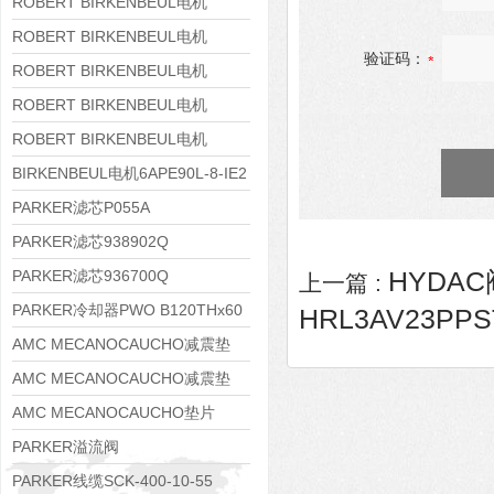
8APE160M-6 IE3
ROBERT BIRKENBEUL电机
8APE160L-4-IE3
ROBERT BIRKENBEUL电机
验证码：
8APE112M-6K-IE3
ROBERT BIRKENBEUL电机
8APE100L-2 IE3
ROBERT BIRKENBEUL电机
8APE90S-4 IE3
ROBERT BIRKENBEUL电机
8APE80M-2K-IE3
BIRKENBEUL电机6APE90L-8-IE2
PARKER滤芯P055A
PARKER滤芯938902Q
HYDAC阀
PARKER滤芯936700Q
上一篇 :
PARKER冷却器PWO B120THx60
HRL3AV23PP
AMC MECANOCAUCHO减震垫
138552
AMC MECANOCAUCHO减震垫
138551
AMC MECANOCAUCHO垫片
608074
PARKER溢流阀
RE06M35W2N1KWXG087
PARKER线缆SCK-400-10-55