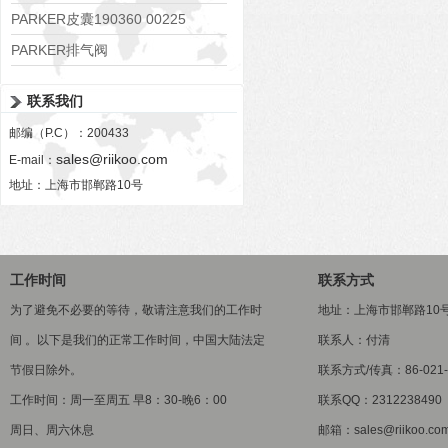
PARKER皮囊190360 00225
PARKER排气阀
VV01311G0QF1026-54507-H
联系我们
邮编（P.C）：200433
sales@riikoo.com
E-mail：
地址：上海市邯郸路10号
工作时间
联系方式
为了避免不必要的等待，敬请注意我们的工作时
地址：上海市邯郸路10
间 。以下是我们的正常工作时间，中国大陆法定
联系人：付清
节假日除外。
联系方式/传真：86-021-5
工作时间：周一至周五 早8：30-晚6：00
联系QQ：2312238490
周日、周六休息
邮箱：sales@riikoo.co