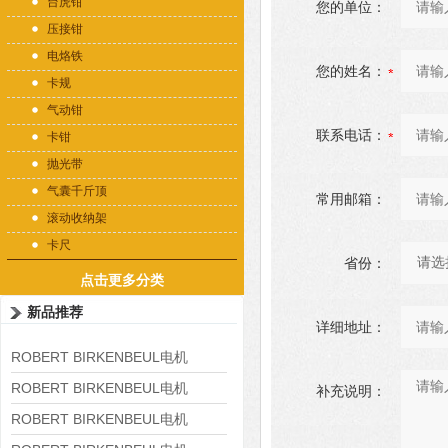
台虎钳
您的单位：
压接钳
电烙铁
您的姓名：
卡规
气动钳
联系电话：
卡钳
抛光带
气囊千斤顶
常用邮箱：
滚动收纳架
卡尺
省份：
点击更多分类
新品推荐
详细地址：
ROBERT BIRKENBEUL电机
8APE225M-4-IE3
ROBERT BIRKENBEUL电机
补充说明：
8APE180L-4 IE3
ROBERT BIRKENBEUL电机