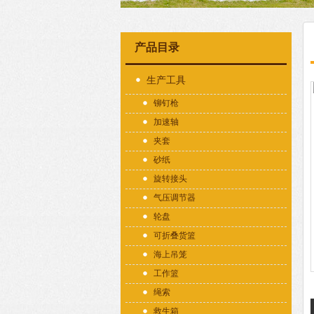
产品目录
生产工具
铆钉枪
加速轴
夹套
砂纸
旋转接头
气压调节器
轮盘
可折叠货篮
海上吊笼
工作篮
绳索
救生箱