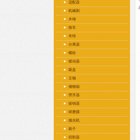
适配器
机械刷
木锤
推车
夹钳
分离器
螺栓
驱动器
吸盘
主轴
储物箱
劈开器
拔销器
研磨膜
抛光机
刷子
切割器