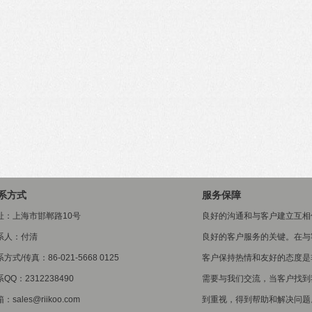
系方式
服务保障
址：上海市邯郸路10号
良好的沟通和与客户建立互相
系人：付清
良好的客户服务的关键。在与
方式/传真：86-021-5668 0125
客户保持热情和友好的态度是
QQ：2312238490
需要与我们交流，当客户找到
：sales@riikoo.com
到重视，得到帮助和解决问题