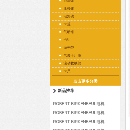
台虎钳
压接钳
电烙铁
卡规
气动钳
卡钳
抛光带
气囊千斤顶
滚动收纳架
卡尺
点击更多分类
新品推荐
ROBERT BIRKENBEUL电机
8APE225M-4-IE3
ROBERT BIRKENBEUL电机
8APE180L-4 IE3
ROBERT BIRKENBEUL电机