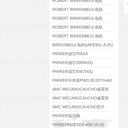
8APE160M-6 IE3
ROBERT BIRKENBEUL电机
8APE160L-4-IE3
ROBERT BIRKENBEUL电机
8APE112M-6K-IE3
ROBERT BIRKENBEUL电机
8APE100L-2 IE3
ROBERT BIRKENBEUL电机
8APE90S-4 IE3
ROBERT BIRKENBEUL电机
8APE80M-2K-IE3
BIRKENBEUL电机6APE90L-8-IE2
PARKER滤芯P055A
PARKER滤芯938902Q
PARKER滤芯936700Q
PARKER冷却器PWO B120THx60
AMC MECANOCAUCHO减震垫
138552
AMC MECANOCAUCHO减震垫
138551
AMC MECANOCAUCHO垫片
608074
PARKER溢流阀
RE06M35W2N1KWXG087
PARKER线缆SCK-400-10-55