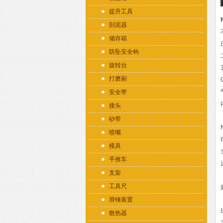
提升工具
刮泥器
储存箱
防坠安全钩
旋转台
打磨刷
安全带
接头
砂带
喷嘴
模具
手推车
支架
工具尺
滑锤装置
散热器