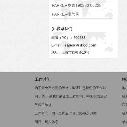
PARKER皮囊190360 00225
PARKER排气阀
VV01311G0QF1026-54507-H
联系我们
邮编（P.C）：200433
sales@riikoo.com
E-mail：
地址：上海市邯郸路10号
工作时间
联
为了避免不必要的等待，敬请注意我们的工作时
地
间 。以下是我们的正常工作时间，中国大陆法定
联
节假日除外。
联系
工作时间：周一至周五 早8：30-晚6：00
联系
周日、周六休息
邮箱