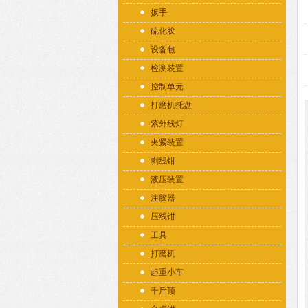
扳手
硫化胶
设备包
检测装置
控制单元
打磨机托盘
紫外线灯
夹紧装置
剥线钳
液压装置
注胶器
压线钳
工具
打磨机
起重小车
千斤顶