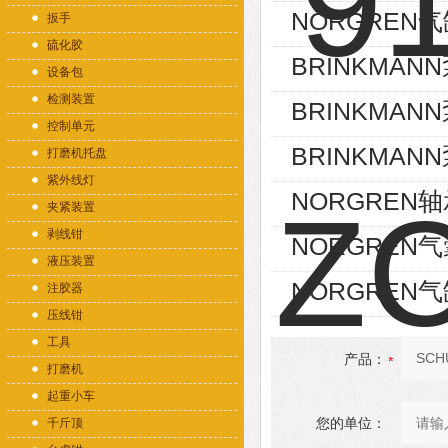
NORGREN气缸P
扳手
硫化胶
BRINKMANN泵
设备包
检测装置
BRINKMANN泵
控制单元
BRINKMANN泵
打磨机托盘
紫外线灯
NORGREN轴承
夹紧装置
剥线钳
NORGREN气囊
液压装置
NORGREN气缸
注胶器
压线钳
工具
产品：
打磨机
起重小车
您的单位：
千斤顶