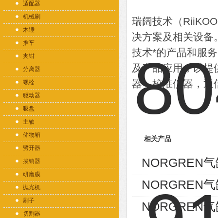
适配器
机械刷
瑞阔技术（RiiK
木锤
决方案及相关设备
推车
技术*的产品和服
夹钳
及产品应用，以提
分离器
器，校准仪器，通
螺栓
驱动器
吸盘
主轴
储物箱
相关产品
劈开器
NORGREN气缸
拔销器
研磨膜
NORGREN气缸
抛光机
刷子
NORGREN气缸
切割器