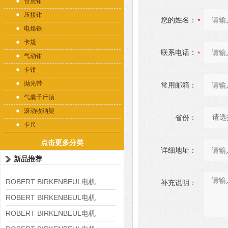
台虎钳
压接钳
您的姓名：
电烙铁
卡规
联系电话：
气动钳
卡钳
抛光带
常用邮箱：
气囊千斤顶
滚动收纳架
省份：
卡尺
点击更多分类
详细地址：
新品推荐
ROBERT BIRKENBEUL电机
补充说明：
8APE225M-4-IE3
ROBERT BIRKENBEUL电机
8APE180L-4 IE3
ROBERT BIRKENBEUL电机