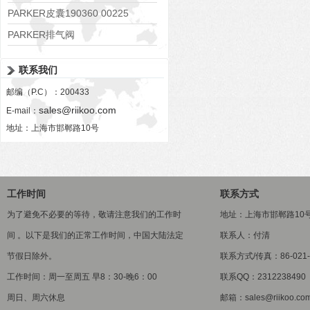
PARKER皮囊190360 00225
PARKER排气阀
VV01311G0QF1026-54507-H
联系我们
邮编（P.C）：200433
sales@riikoo.com
E-mail：
地址：上海市邯郸路10号
工作时间
联系方式
为了避免不必要的等待，敬请注意我们的工作时
地址：上海市邯郸路10
间 。以下是我们的正常工作时间，中国大陆法定
联系人：付清
节假日除外。
联系方式/传真：86-021-5
工作时间：周一至周五 早8：30-晚6：00
联系QQ：2312238490
周日、周六休息
邮箱：sales@riikoo.co