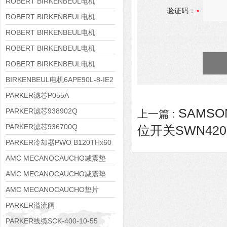
8APE160M-6 IE3
ROBERT BIRKENBEUL电机
验证码：
8APE160L-4-IE3
ROBERT BIRKENBEUL电机
8APE112M-6K-IE3
ROBERT BIRKENBEUL电机
8APE100L-2 IE3
ROBERT BIRKENBEUL电机
8APE90S-4 IE3
ROBERT BIRKENBEUL电机
8APE80M-2K-IE3
BIRKENBEUL电机6APE90L-8-IE2
PARKER滤芯P055A
SAMSO
PARKER滤芯938902Q
上一篇 :
PARKER滤芯936700Q
位开关SWN420E
PARKER冷却器PWO B120THx60
AMC MECANOCAUCHO减震垫
138552
AMC MECANOCAUCHO减震垫
138551
AMC MECANOCAUCHO垫片
608074
PARKER溢流阀
RE06M35W2N1KWXG087
PARKER线缆SCK-400-10-55