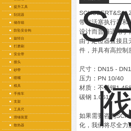
提升工具
SCHUBERT&SA
刮泥器
带有活塞执行器和集
储存箱
设计而普遍适用于
防坠安全钩
旋转台
由于定位器直接且
打磨刷
件，并具有高控制
安全带
接头
尺寸：DN15 - DN1
砂带
压力：PN 10/40
喷嘴
模具
材质：不锈钢1.4581 
手推车
碳钢 1.0619
支架
工具尺
如果需要咨询SCH
滑锤装置
化，我们将尽全力
散热器