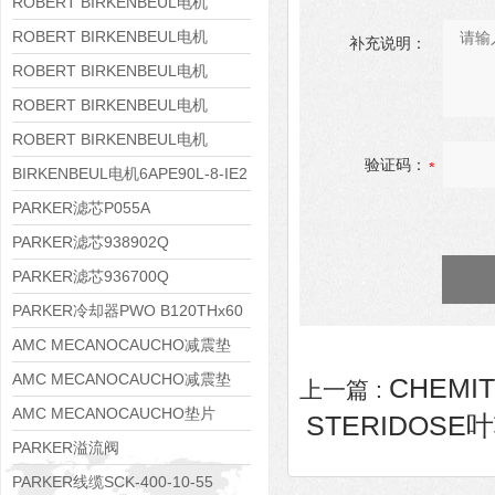
8APE160M-6 IE3
ROBERT BIRKENBEUL电机
8APE160L-4-IE3
ROBERT BIRKENBEUL电机
补充说明：
8APE112M-6K-IE3
ROBERT BIRKENBEUL电机
8APE100L-2 IE3
ROBERT BIRKENBEUL电机
8APE90S-4 IE3
ROBERT BIRKENBEUL电机
验证码：
8APE80M-2K-IE3
BIRKENBEUL电机6APE90L-8-IE2
PARKER滤芯P055A
PARKER滤芯938902Q
PARKER滤芯936700Q
PARKER冷却器PWO B120THx60
AMC MECANOCAUCHO减震垫
138552
AMC MECANOCAUCHO减震垫
CHEMIT
上一篇 :
138551
AMC MECANOCAUCHO垫片
STERIDOSE叶轮
608074
PARKER溢流阀
RE06M35W2N1KWXG087
PARKER线缆SCK-400-10-55