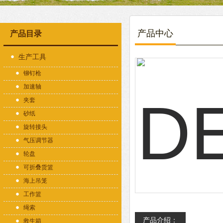
产品中心
产品目录
生产工具
铆钉枪
加速轴
夹套
砂纸
旋转接头
气压调节器
轮盘
可折叠货篮
海上吊笼
工作篮
绳索
产品介绍：
救生箱