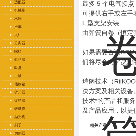
适配器
最多 5 个电气接点
机械刷
可提供右手或左手
木锤
L 型支架安装
推车
由弹簧自卷（恒定
夹钳
分离器
如果需要咨询DE
螺栓
驱动器
们将尽全力解决您
吸盘
主轴
瑞阔技术（RiiK
储物箱
决方案及相关设备
劈开器
技术*的产品和服
拔销器
研磨膜
及产品应用，以提
抛光机
刷子
相关产品
切割器