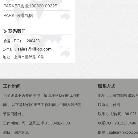
PARKER皮囊190360 00225
PARKER排气阀
VV01311G0QF1026-54507-H
联系我们
邮编（P.C）：200433
sales@riikoo.com
E-mail：
地址：上海市邯郸路10号
工作时间
联系方式
为了避免不必要的等待，敬请注意我们的工作时
地址：上海市邯郸路10
间 。以下是我们的正常工作时间，中国大陆法定
联系人：付清
节假日除外。
联系方式/传真：86-021-5
工作时间：周一至周五 早8：30-晚6：00
联系QQ：2312238490
周日、周六休息
邮箱：sales@riikoo.co