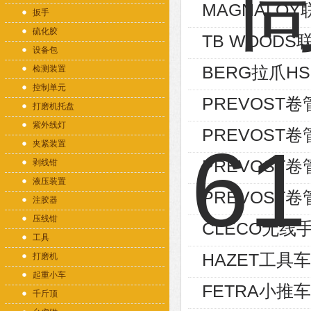
MAGNALOY
扳手
硫化胶
TB WOODS
设备包
BERG拉爪HSH 
检测装置
控制单元
PREVOST卷
打磨机托盘
紫外线灯
PREVOST卷
夹紧装置
PREVOST卷管
剥线钳
液压装置
PREVOST卷
注胶器
压线钳
CLECO无线
工具
HAZET工具车1
打磨机
起重小车
FETRA小推车
千斤顶