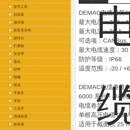
提升工具
DEMAC电缆卷筒6
刮泥器
最大电压：230 - 40
储存箱
最大电流：30 A
防坠安全钩
旋转台
可选项：CANBus、
打磨刷
最大电缆速度：30 m
安全带
防护等级：IP66
接头
温度范围：-20 / +6
砂带
喷嘴
模具
DEMAC电缆卷筒6
手推车
6000 系列 - 单根
支架
电缆卷筒：
工具尺
单根高压电缆 230/4
滑锤装置
适用于截面积 25 
散热器