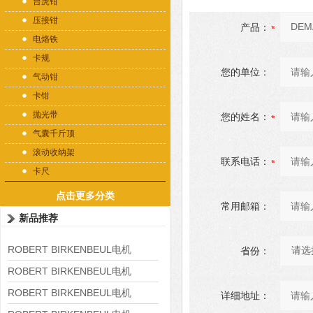
台虎钳
压接钳
产品：
电烙铁
卡规
您的单位：
气动钳
卡钳
抛光带
您的姓名：
气囊千斤顶
滚动收纳架
联系电话：
卡尺
点击更多分类
常用邮箱：
新品推荐
ROBERT BIRKENBEUL电机
省份：
8APE225M-4-IE3
ROBERT BIRKENBEUL电机
8APE180L-4 IE3
ROBERT BIRKENBEUL电机
详细地址：