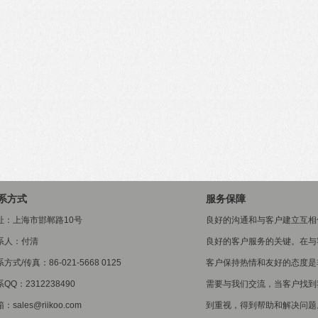
系方式
服务保障
址：上海市邯郸路10号
良好的沟通和与客户建立互相
系人：付清
良好的客户服务的关键。在与
方式/传真：86-021-5668 0125
客户保持热情和友好的态度是
QQ：2312238490
需要与我们交流，当客户找到
：sales@riikoo.com
到重视，得到帮助和解决问题