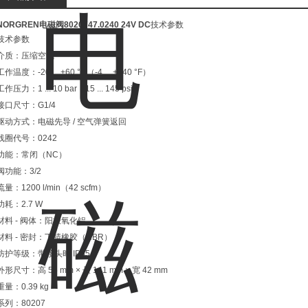
NORGREN电磁阀8020747.0240 24V DC
技术参数
技术参数
介质：压缩空气
工作温度：-20 ... +60 °C（-4 ... +140 °F）
工作压力：1 ... 10 bar（15 ... 145 psi）
接口尺寸：G1/4
驱动方式：电磁先导 / 空气弹簧返回
线圈代号：0242
功能：常闭（NC）
阀功能：3/2
流量：1200 l/min（42 scfm）
功耗：2.7 W
材料 - 阀体：阳极氧化铝
材料 - 密封：丁腈橡胶（NBR）
防护等级：带接头时 IP65
外形尺寸：高 55 mm × 长 141 mm × 宽 42 mm
重量：0.39 kg
系列：80207