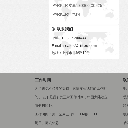
PARKER皮囊190360 00225
PARKER排气阀
VV01311G0QF1026-54507-H
联系我们
邮编（P.C）：200433
sales@riikoo.com
E-mail：
地址：上海市邯郸路10号
工作时间
联
为了避免不必要的等待，敬请注意我们的工作时
地
间 。以下是我们的正常工作时间，中国大陆法定
联
节假日除外。
联系
工作时间：周一至周五 早8：30-晚6：00
联系
周日、周六休息
邮箱