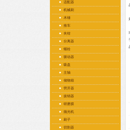
适配器
机械刷
木锤
推车
夹钳
分离器
螺栓
驱动器
吸盘
主轴
储物箱
劈开器
拔销器
研磨膜
抛光机
刷子
切割器