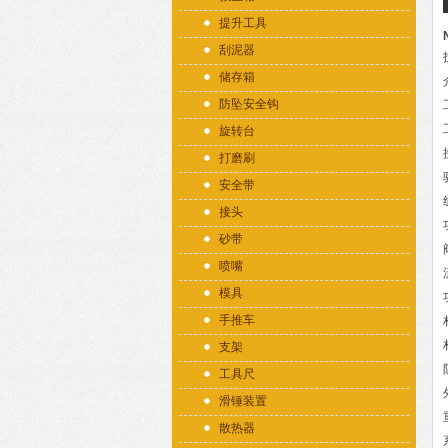
提升工具
刮泥器
储存箱
防坠安全钩
旋转台
打磨刷
安全带
接头
砂带
喷嘴
模具
手推车
支架
工具尺
滑锤装置
散热器