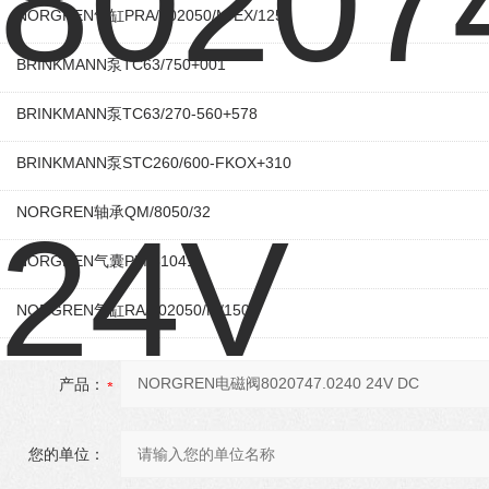
NORGREN气缸PRA/802050/M/EX/125
BRINKMANN泵TC63/750+001
BRINKMANN泵TC63/270-560+578
BRINKMANN泵STC260/600-FKOX+310
NORGREN轴承QM/8050/32
NORGREN气囊PM/31041
NORGREN气缸RA/802050/M/150
产品：
您的单位：