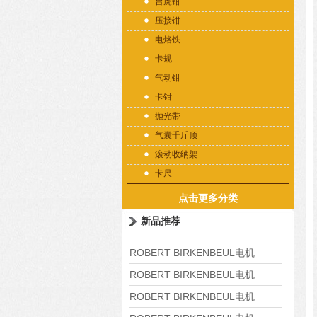
台虎钳
压接钳
电烙铁
卡规
气动钳
卡钳
抛光带
气囊千斤顶
滚动收纳架
卡尺
点击更多分类
新品推荐
ROBERT BIRKENBEUL电机
8APE225M-4-IE3
ROBERT BIRKENBEUL电机
8APE180L-4 IE3
ROBERT BIRKENBEUL电机