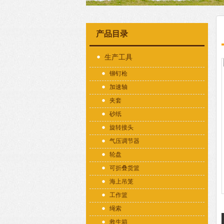
产品目录
生产工具
铆钉枪
加速轴
夹套
砂纸
旋转接头
气压调节器
轮盘
可折叠货篮
海上吊笼
工作篮
绳索
救生箱