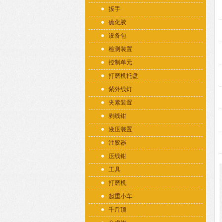
扳手
硫化胶
设备包
检测装置
控制单元
打磨机托盘
紫外线灯
夹紧装置
剥线钳
液压装置
注胶器
压线钳
工具
打磨机
起重小车
千斤顶