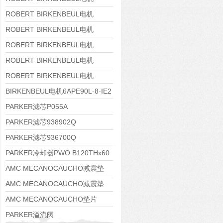
8APE160M-6 IE3
ROBERT BIRKENBEUL电机
8APE160L-4-IE3
ROBERT BIRKENBEUL电机
8APE112M-6K-IE3
ROBERT BIRKENBEUL电机
8APE100L-2 IE3
ROBERT BIRKENBEUL电机
8APE90S-4 IE3
ROBERT BIRKENBEUL电机
8APE80M-2K-IE3
BIRKENBEUL电机6APE90L-8-IE2
PARKER滤芯P055A
PARKER滤芯938902Q
PARKER滤芯936700Q
PARKER冷却器PWO B120THx60
AMC MECANOCAUCHO减震垫
138552
AMC MECANOCAUCHO减震垫
138551
AMC MECANOCAUCHO垫片
608074
PARKER溢流阀