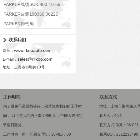
RE06M35W2N1KWXG087
PARKER线缆SCK-400-10-55
PARKER皮囊190360 00225
PARKER排气阀
VV01311G0QF1026-54507-H
联系我们
www.rkooauto.com
网址：
sales@riikoo.com
E-mail：
地址：上海市邯郸路10号
工作时间
联系方式
为了避免不必要的等待，敬请注意我们的工作时
地址：上海市邯郸路10
间 。以下是我们的正常工作时间，中国大陆法定
联系人：付清
节假日除外。
联系方式/传真：86-021-5
工作时间：周一至周五 早8：30-晚6：00
联系QQ：2312238490