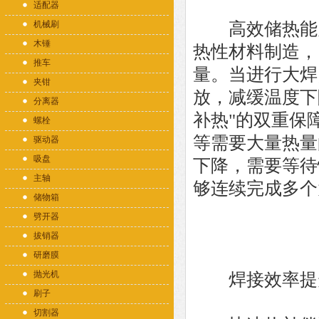
适配器
机械刷
高效储热能力
木锤
热性材料制造，
推车
量。当进行大焊
夹钳
放，减缓温度下
分离器
补热"的双重保
螺栓
等需要大量热量
驱动器
吸盘
下降，需要等待
主轴
够连续完成多个
储物箱
劈开器
拔销器
研磨膜
抛光机
焊接效率提
刷子
切割器