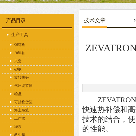
技术文章
产品目录
生产工具
铆钉枪
ZEVAT
加速轴
夹套
砂纸
旋转接头
气压调节器
轮盘
ZEVATRO
可折叠货篮
快速热补偿和高
海上吊笼
技术的结合，使
工作篮
绳索
的性能。
救生箱