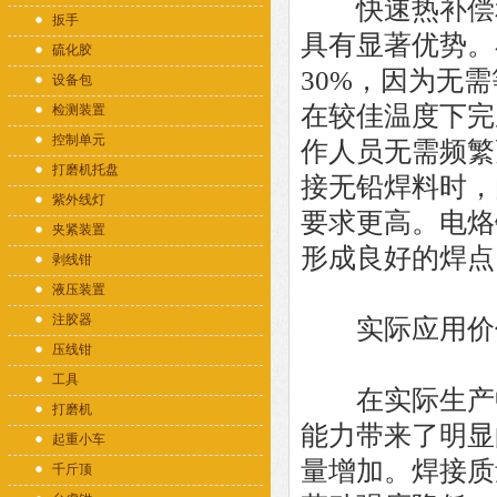
快速热补偿和
扳手
具有显著优势。
硫化胶
30%，因为无
设备包
在较佳温度下完
检测装置
控制单元
作人员无需频繁
打磨机托盘
接无铅焊料时，
紫外线灯
要求更高。电烙
夹紧装置
形成良好的焊点
剥线钳
液压装置
注胶器
实际应用价
压线钳
工具
在实际生产
打磨机
能力带来了明显
起重小车
量增加。焊接质
千斤顶