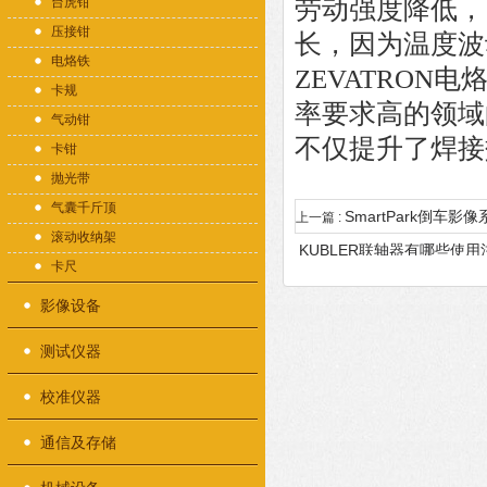
台虎钳
劳动强度降低，
压接钳
长，因为温度波
电烙铁
ZEVATRO
卡规
率要求高的领域
气动钳
不仅提升了焊接
卡钳
抛光带
气囊千斤顶
SmartPark倒
上一篇 :
滚动收纳架
KUBLER联轴器有哪些使
卡尺
影像设备
测试仪器
校准仪器
通信及存储