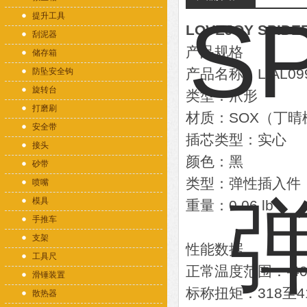
提升工具
LOVEJOY SPID
刮泥器
产品规格
储存箱
产品名称：L/AL099/
防坠安全钩
旋转台
类型：爪形
打磨刷
材质：SOX（丁晴
安全带
插芯类型：实心
接头
颜色：黑
砂带
类型：弹性插入件
喷嘴
模具
重量：0.06 lb
手推车
支架
性能数据
工具尺
正常温度范围：-40至2
滑锤装置
标称扭矩：318至41
散热器