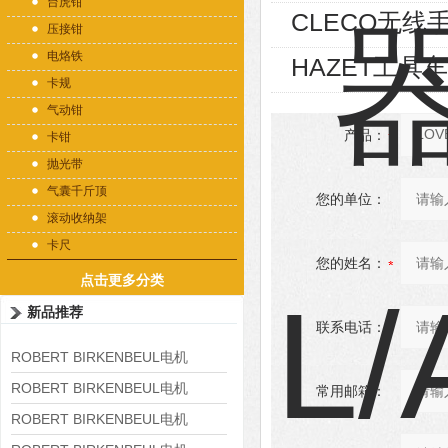
台虎钳
CLECO无线
压接钳
电烙铁
HAZET工具车1
卡规
气动钳
产品：
卡钳
抛光带
气囊千斤顶
您的单位：
滚动收纳架
卡尺
您的姓名：
点击更多分类
新品推荐
联系电话：
ROBERT BIRKENBEUL电机
8APE225M-4-IE3
ROBERT BIRKENBEUL电机
常用邮箱：
8APE180L-4 IE3
ROBERT BIRKENBEUL电机