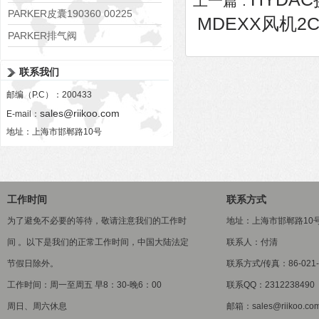
上一篇 :
PARKER皮囊190360 00225
MDEXX风机2CC
PARKER排气阀
VV01311G0QF1026-54507-H
联系我们
邮编（P.C）：200433
sales@riikoo.com
E-mail：
地址：上海市邯郸路10号
工作时间
联系方式
为了避免不必要的等待，敬请注意我们的工作时
地址：上海市邯郸路10
间 。以下是我们的正常工作时间，中国大陆法定
联系人：付清
节假日除外。
联系方式/传真：86-021-5
工作时间：周一至周五 早8：30-晚6：00
联系QQ：2312238490
周日、周六休息
邮箱：sales@riikoo.co