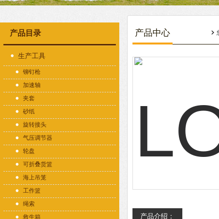
产品中心
产品目录
生产工具
铆钉枪
加速轴
夹套
砂纸
旋转接头
气压调节器
轮盘
可折叠货篮
海上吊笼
工作篮
绳索
产品介绍：
救生箱