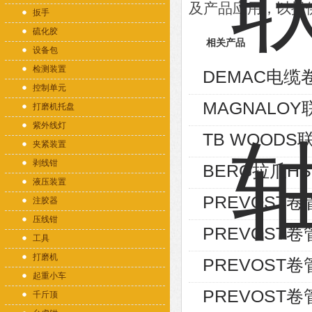
及产品应用，以提
扳手
硫化胶
相关产品
设备包
检测装置
DEMAC电缆卷
控制单元
MAGNALOY
打磨机托盘
紫外线灯
TB WOODS
夹紧装置
剥线钳
BERG拉爪HSH 
液压装置
PREVOST卷
注胶器
压线钳
PREVOST卷
工具
打磨机
PREVOST卷管
起重小车
PREVOST卷
千斤顶