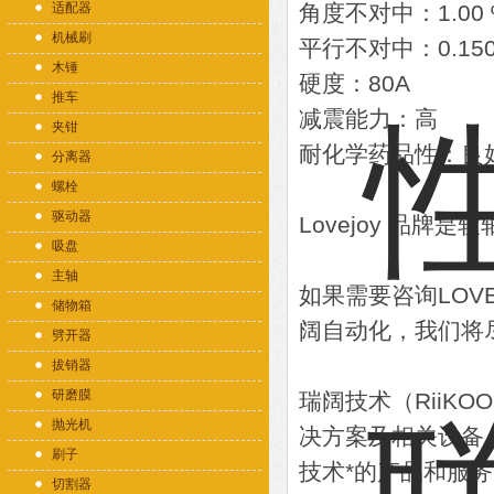
适配器
角度不对中：1.00 
机械刷
平行不对中：0.150 
木锤
硬度：80A
推车
减震能力：高
夹钳
耐化学药品性：良
分离器
螺栓
驱动器
Lovejoy 品
吸盘
主轴
如果需要咨询LOV
储物箱
阔自动化，我们将
劈开器
拔销器
研磨膜
瑞阔技术（RiiK
抛光机
决方案及相关设备
刷子
技术*的产品和服
切割器