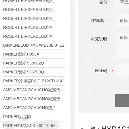
8APE160M-6 IE3
ROBERT BIRKENBEUL电机
省份：
8APE160L-4-IE3
ROBERT BIRKENBEUL电机
8APE112M-6K-IE3
ROBERT BIRKENBEUL电机
详细地址：
8APE100L-2 IE3
ROBERT BIRKENBEUL电机
8APE90S-4 IE3
ROBERT BIRKENBEUL电机
补充说明：
8APE80M-2K-IE3
BIRKENBEUL电机6APE90L-8-IE2
PARKER滤芯P055A
PARKER滤芯938902Q
验证码：
PARKER滤芯936700Q
PARKER冷却器PWO B120THx60
AMC MECANOCAUCHO减震垫
138552
AMC MECANOCAUCHO减震垫
138551
AMC MECANOCAUCHO垫片
608074
PARKER溢流阀
RE06M35W2N1KWXG087
PARKER线缆SCK-400-10-55
HYDAC换