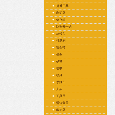
提升工具
刮泥器
储存箱
防坠安全钩
旋转台
打磨刷
安全带
接头
砂带
喷嘴
模具
手推车
支架
工具尺
滑锤装置
散热器