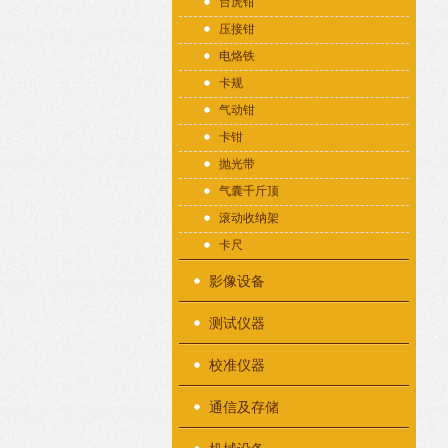
台虎钳
压接钳
电烙铁
卡规
气动钳
卡钳
抛光带
气囊千斤顶
滚动收纳架
卡尺
影像设备
测试仪器
校准仪器
通信及存储