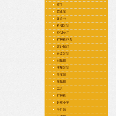
扳手
硫化胶
设备包
检测装置
控制单元
打磨机托盘
紫外线灯
夹紧装置
剥线钳
液压装置
注胶器
压线钳
工具
打磨机
起重小车
千斤顶