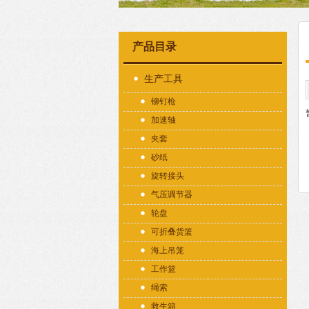
产品目录
生产工具
铆钉枪
加速轴
夹套
砂纸
旋转接头
气压调节器
轮盘
可折叠货篮
海上吊笼
工作篮
绳索
救生箱