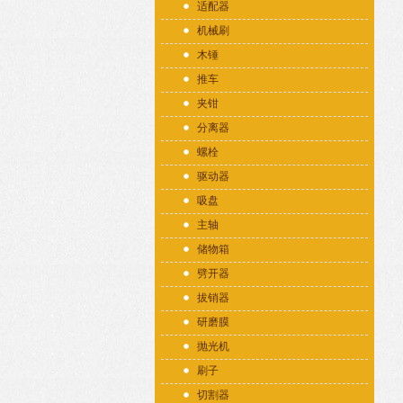
适配器
机械刷
木锤
推车
夹钳
分离器
螺栓
驱动器
吸盘
主轴
储物箱
劈开器
拔销器
研磨膜
抛光机
刷子
切割器