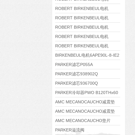
8APE160M-6 IE3
ROBERT BIRKENBEUL电机
8APE160L-4-IE3
ROBERT BIRKENBEUL电机
8APE112M-6K-IE3
ROBERT BIRKENBEUL电机
8APE100L-2 IE3
ROBERT BIRKENBEUL电机
8APE90S-4 IE3
ROBERT BIRKENBEUL电机
8APE80M-2K-IE3
BIRKENBEUL电机6APE90L-8-IE2
PARKER滤芯P055A
PARKER滤芯938902Q
PARKER滤芯936700Q
PARKER冷却器PWO B120THx60
AMC MECANOCAUCHO减震垫
138552
AMC MECANOCAUCHO减震垫
138551
AMC MECANOCAUCHO垫片
608074
PARKER溢流阀