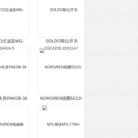
CO过滤器WG-
SOLDO限位开关
60418-S
SSC420E-20X11A7
夹具PAKGB-36
NORGREN线圈5522U