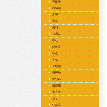
适配器
机械刷
木锤
推车
夹钳
分离器
螺栓
驱动器
吸盘
主轴
储物箱
劈开器
拔销器
研磨膜
抛光机
刷子
切割器