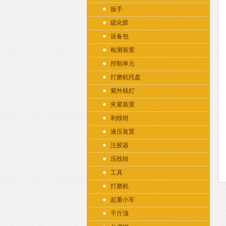
扳手
硫化胶
设备包
检测装置
控制单元
打磨机托盘
紫外线灯
夹紧装置
剥线钳
液压装置
注胶器
压线钳
工具
打磨机
起重小车
千斤顶