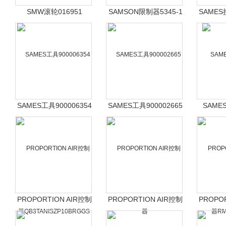
SMW滚轮016951
SAMSON限制器5345-1
SAMES
SAMES工具900006354
SAMES工具900002665
SAME
PROPORTION AIR控制
PROPORTION AIR控制
PROPO
器
器
器RM
QB3TANISZP10BRGGS
QB2XANISN1ZBRG3DGS