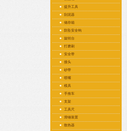
提升工具
刮泥器
储存箱
防坠安全钩
旋转台
打磨刷
安全带
接头
砂带
喷嘴
模具
手推车
支架
工具尺
滑锤装置
散热器