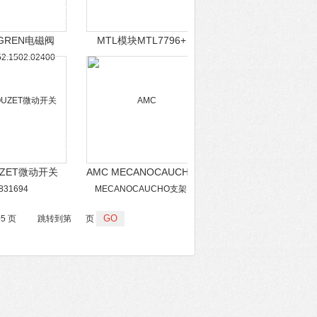
GREN电磁阀
MTL模块MTL7796+
2.1502.02400
UZET微动开关
AMC MECANOCAUCHO
831694
支架137930
05 页
跳转到第
页