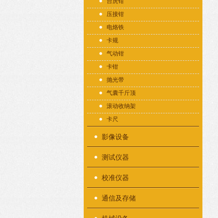
台虎钳
压接钳
电烙铁
卡规
气动钳
卡钳
抛光带
气囊千斤顶
滚动收纳架
卡尺
影像设备
测试仪器
校准仪器
通信及存储