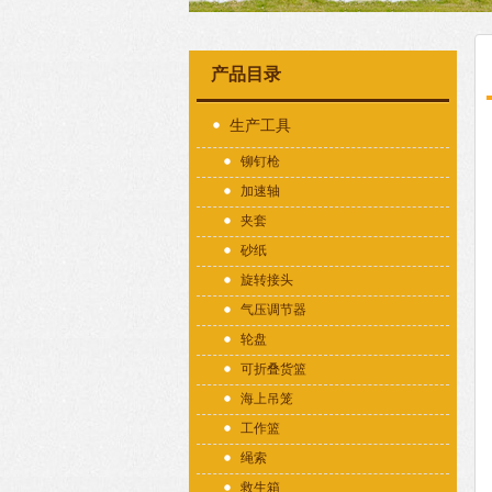
产品目录
生产工具
铆钉枪
加速轴
夹套
砂纸
旋转接头
气压调节器
轮盘
可折叠货篮
海上吊笼
工作篮
绳索
救生箱