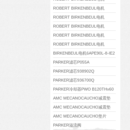
8APE160M-6 IE3
ROBERT BIRKENBEUL电机
8APE160L-4-IE3
ROBERT BIRKENBEUL电机
8APE112M-6K-IE3
ROBERT BIRKENBEUL电机
8APE100L-2 IE3
ROBERT BIRKENBEUL电机
8APE90S-4 IE3
ROBERT BIRKENBEUL电机
8APE80M-2K-IE3
BIRKENBEUL电机6APE90L-8-IE2
PARKER滤芯P055A
PARKER滤芯938902Q
PARKER滤芯936700Q
PARKER冷却器PWO B120THx60
AMC MECANOCAUCHO减震垫
138552
AMC MECANOCAUCHO减震垫
138551
AMC MECANOCAUCHO垫片
608074
PARKER溢流阀