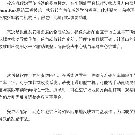
校准流程始于传感器的零点标定。在车辆处于直线行驶状态且方向盘居
SmartPark系统工程模式，执行转向角传感器学习程序。此步骤将当前
瓶或拆卸转向机构后，需进行此操作以恢复功能。
其次是摄像头安装角度的物理校准。摄像头必须垂直于地面且与车辆纵
或螺丝松动导致仰角、俯角或偏转角偏差，即便转角数据正确，计算出的
校准时应使用水平尺辅助调整，确保镜头中心线与车牌中心线重合。
然后是软件层面的参数匹配。在系统设置中，需输入准确的车辆轮距与
曲率半径。对于加装或改装系统，若使用通用型主机，可能需手动微调灵
度与实际车辆转向特性一致。测试时，可在空旷场地将方向盘打满，观察
有偏差则需反复调整参数直至重合。
完成匹配后，动态轨迹线应能如影随形地反映方向盘动作，为驾驶员提
导致的刮蹭事故。