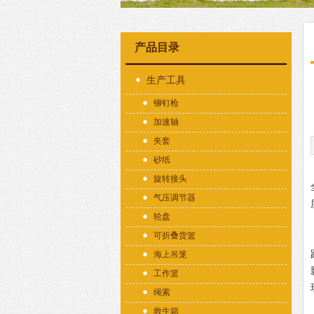
产品目录
生产工具
铆钉枪
加速轴
夹套
砂纸
旋转接头
气压调节器
轮盘
可折叠货篮
海上吊笼
工作篮
绳索
救生箱