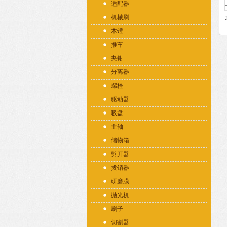
适配器
机械刷
木锤
推车
夹钳
分离器
螺栓
驱动器
吸盘
主轴
储物箱
劈开器
拔销器
研磨膜
抛光机
刷子
切割器