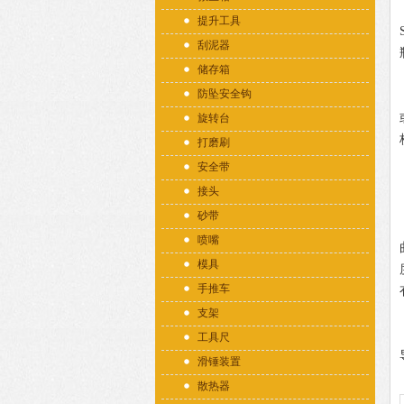
提升工具
刮泥器
储存箱
防坠安全钩
旋转台
打磨刷
安全带
接头
砂带
喷嘴
模具
手推车
支架
工具尺
滑锤装置
散热器