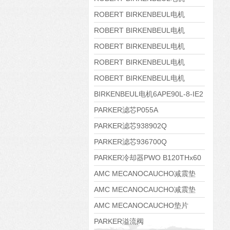
8APE160M-6 IE3
ROBERT BIRKENBEUL电机
8APE160L-4-IE3
ROBERT BIRKENBEUL电机
8APE112M-6K-IE3
ROBERT BIRKENBEUL电机
8APE100L-2 IE3
ROBERT BIRKENBEUL电机
8APE90S-4 IE3
ROBERT BIRKENBEUL电机
8APE80M-2K-IE3
BIRKENBEUL电机6APE90L-8-IE2
PARKER滤芯P055A
PARKER滤芯938902Q
PARKER滤芯936700Q
PARKER冷却器PWO B120THx60
AMC MECANOCAUCHO减震垫
138552
AMC MECANOCAUCHO减震垫
138551
AMC MECANOCAUCHO垫片
608074
PARKER溢流阀