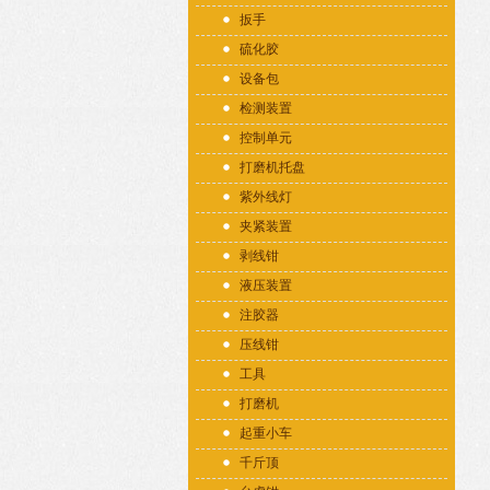
扳手
硫化胶
设备包
检测装置
控制单元
打磨机托盘
紫外线灯
夹紧装置
剥线钳
液压装置
注胶器
压线钳
工具
打磨机
起重小车
千斤顶