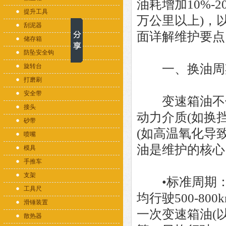
油耗增加10%-
提升工具
万公里以上)，
刮泥器
面详解维护要点
储存箱
防坠安全钩
一、换油周
旋转台
打磨刷
安全带
变速箱油不仅
接头
动力介质(如换
砂带
(如高温氧化导
喷嘴
油是维护的核心
模具
手推车
支架
•标准周期：Ea
工具尺
均行驶500-80
滑锤装置
一次变速箱油(
散热器