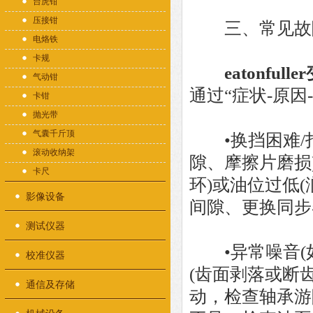
台虎钳
压接钳
三、常见故
电烙铁
卡规
eatonfull
气动钳
通过“症状-原因
卡钳
抛光带
气囊千斤顶
•换挡困难/打
滚动收纳架
隙、摩擦片磨损
卡尺
环)或油位过低
影像设备
间隙、更换同步
测试仪器
•异常噪音(如
校准仪器
(齿面剥落或断
通信及存储
动，检查轴承游