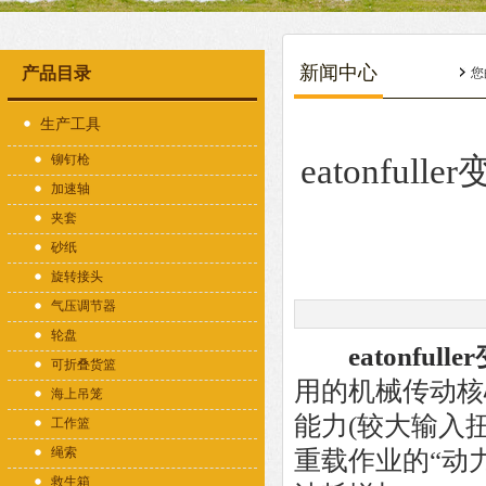
新闻中心
产品目录
您
生产工具
铆钉枪
eatonf
加速轴
夹套
砂纸
旋转接头
气压调节器
轮盘
eatonfull
可折叠货篮
用的机械传动核
海上吊笼
能力(较大输入扭
工作篮
绳索
重载作业的“动
救生箱