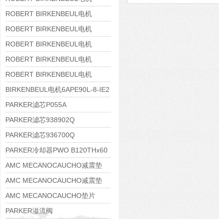
8APE160M-6 IE3
ROBERT BIRKENBEUL电机
8APE160L-4-IE3
ROBERT BIRKENBEUL电机
8APE112M-6K-IE3
ROBERT BIRKENBEUL电机
8APE100L-2 IE3
ROBERT BIRKENBEUL电机
8APE90S-4 IE3
ROBERT BIRKENBEUL电机
8APE80M-2K-IE3
BIRKENBEUL电机6APE90L-8-IE2
PARKER滤芯P055A
PARKER滤芯938902Q
PARKER滤芯936700Q
PARKER冷却器PWO B120THx60
AMC MECANOCAUCHO减震垫
138552
AMC MECANOCAUCHO减震垫
138551
AMC MECANOCAUCHO垫片
608074
PARKER溢流阀