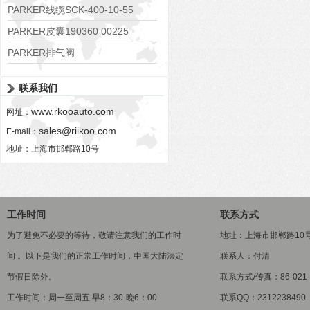
RE06M35W2N1KWXG087
PARKER线缆SCK-400-10-55
PARKER皮囊190360 00225
PARKER排气阀
VV01311G0QF1026-54507-H
联系我们
www.rkooauto.com
网址：
sales@riikoo.com
E-mail：
地址：上海市邯郸路10号
工作时间
联系方式
为了避免不必要的等待，敬请注意我们的工作时
地址：上海市邯郸路10
间 。以下是我们的正常工作时间，中国大陆法定
联系人：付清
节假日除外。
联系方式/传真：86-021-5
工作时间：周一至周五 早8：30-晚6：00
联系QQ：2312238490