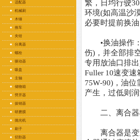
繁，日均行驶30
适配器
机械刷
环境(如高温沙漠
木锤
必要时提前换油
推车
夹钳
•换油操作：放
分离器
伤)，并全部排
螺栓
专用放油口排出)
驱动器
吸盘
Fuller 10速变速箱
主轴
75W-90)，
储物箱
产生，过低则润
劈开器
拔销器
二、离合器
研磨膜
抛光机
刷子
离合器是变速
切割器