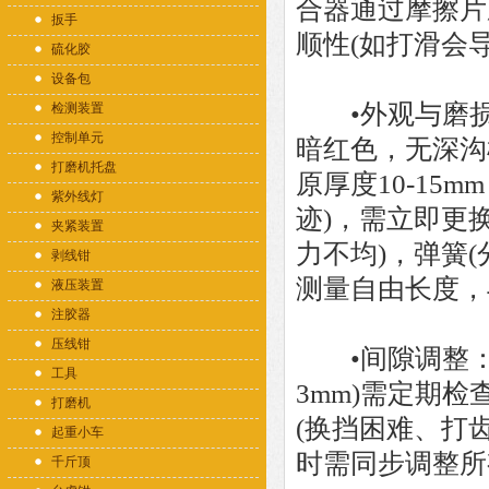
合器通过摩擦片
扳手
顺性(如打滑会
硫化胶
设备包
•外观与磨损
检测装置
控制单元
暗红色，无深沟
打磨机托盘
原厚度10-15
紫外线灯
迹)，需立即更
夹紧装置
力不均)，弹簧
剥线钳
测量自由长度，
液压装置
注胶器
压线钳
•间隙调整：离
工具
3mm)需定期
打磨机
(换挡困难、打
起重小车
时需同步调整所有
千斤顶