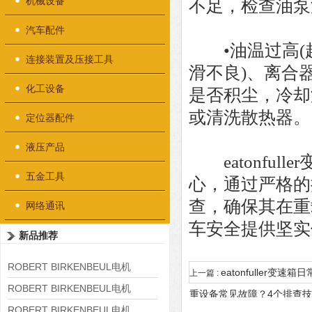
机械设备
不足，检查油泵
汽车配件
•油温过高(超
连接装置及压接工具
滑不良)、离合
化工设备
是否积尘，冷却
或清洗散热器。
定位器配件
液压产品
eatonful
五金工具
心，通过严格的
查，确保其在重
网络通讯
车安全提供坚实
新品推荐
ROBERT BIRKENBEUL电机
eatonfuller
上一篇 :
8APE225M-4-IE3
ROBERT BIRKENBEUL电机
重设备常见故障？4个排查
8APE180L-4 IE3
ROBERT BIRKENBEUL电机