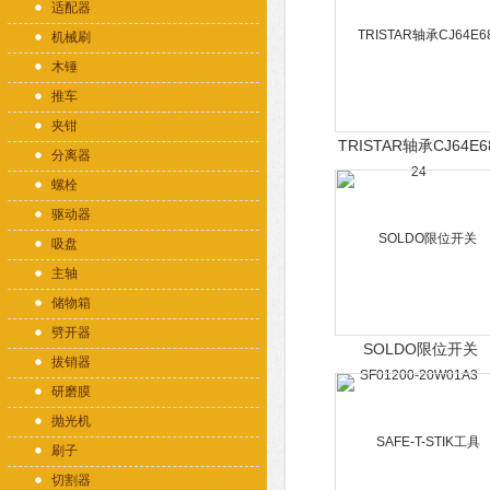
适配器
机械刷
木锤
推车
夹钳
TRISTAR轴承CJ64E6
分离器
24
螺栓
驱动器
吸盘
主轴
储物箱
劈开器
SOLDO限位开关
拔销器
SF01200-20W01A3
研磨膜
抛光机
刷子
切割器