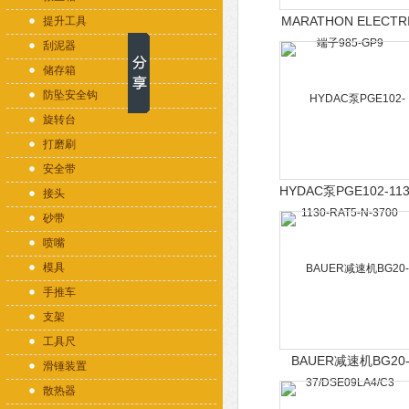
MARATHON ELECTR
提升工具
端子985-GP9
刮泥器
储存箱
防坠安全钩
旋转台
打磨刷
安全带
HYDAC泵PGE102-113
接头
RAT5-N-3700
砂带
喷嘴
模具
手推车
支架
工具尺
BAUER减速机BG20
滑锤装置
37/DSE09LA4/C3
散热器