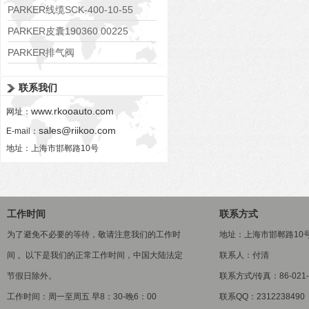
RE06M35W2N1KWXG087
PARKER线缆SCK-400-10-55
PARKER皮囊190360 00225
PARKER排气阀
VV01311G0QF1026-54507-H
联系我们
www.rkooauto.com
网址：
sales@riikoo.com
E-mail：
地址：上海市邯郸路10号
工作时间
联系方式
为了避免不必要的等待，敬请注意我们的工作时
地址：上海市邯郸路10
间 。以下是我们的正常工作时间，中国大陆法定
联系人：付清
节假日除外。
联系方式/传真：86-021-5
工作时间：周一至周五 早8：30-晚6：00
联系QQ：2312238490