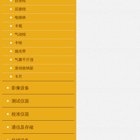
台虎钳
压接钳
电烙铁
卡规
气动钳
卡钳
抛光带
气囊千斤顶
滚动收纳架
卡尺
影像设备
测试仪器
校准仪器
通信及存储