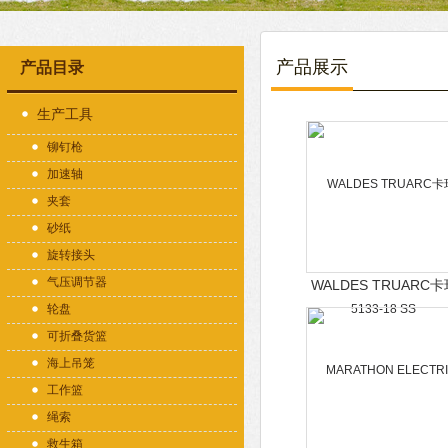
产品展示
产品目录
生产工具
铆钉枪
加速轴
夹套
砂纸
旋转接头
气压调节器
WALDES TRUARC卡
5133-18 SS
轮盘
可折叠货篮
海上吊笼
工作篮
绳索
救生箱