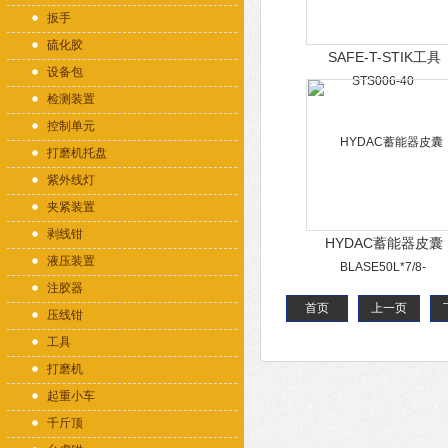
扳手
硫化胶
SAFE-T-STIK工具
设备包
STS006-40
检测装置
控制单元
打磨机托盘
紫外线灯
夹紧装置
剥线钳
HYDAC蓄能器皮囊
液压装置
BLASE50L*7/8-
注胶器
14UNF/VG5
首页
上一页
压线钳
工具
打磨机
起重小车
千斤顶