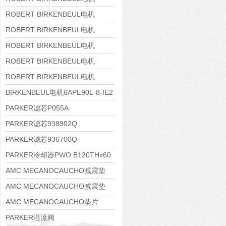
8APE160M-6 IE3
ROBERT BIRKENBEUL电机
8APE160L-4-IE3
ROBERT BIRKENBEUL电机
8APE112M-6K-IE3
ROBERT BIRKENBEUL电机
8APE100L-2 IE3
ROBERT BIRKENBEUL电机
8APE90S-4 IE3
ROBERT BIRKENBEUL电机
8APE80M-2K-IE3
BIRKENBEUL电机6APE90L-8-IE2
PARKER滤芯P055A
PARKER滤芯938902Q
PARKER滤芯936700Q
PARKER冷却器PWO B120THx60
AMC MECANOCAUCHO减震垫
138552
AMC MECANOCAUCHO减震垫
138551
AMC MECANOCAUCHO垫片
608074
PARKER溢流阀