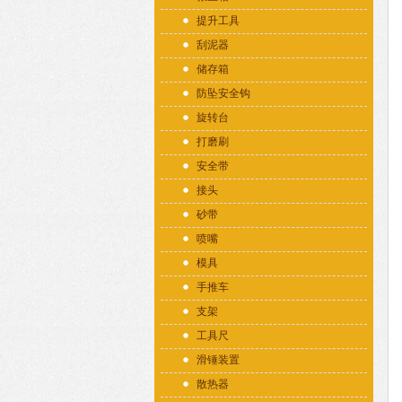
提升工具
刮泥器
储存箱
防坠安全钩
旋转台
打磨刷
安全带
接头
砂带
喷嘴
模具
手推车
支架
工具尺
滑锤装置
散热器