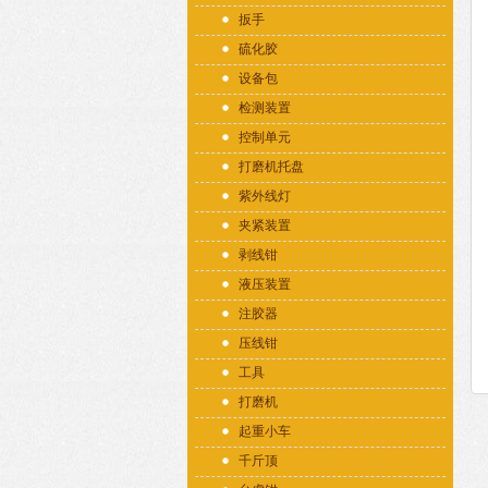
扳手
硫化胶
设备包
检测装置
控制单元
打磨机托盘
紫外线灯
夹紧装置
剥线钳
液压装置
注胶器
压线钳
工具
打磨机
起重小车
千斤顶