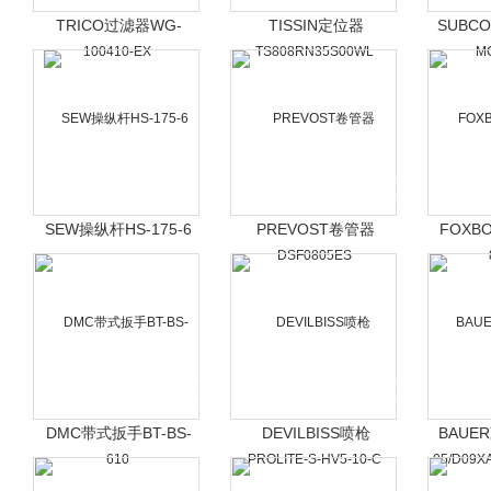
TRICO过滤器WG-
TISSIN定位器
SUBC
100410-EX
TS808RN35S00WL
M
SEW操纵杆HS-175-6
PREVOST卷管器
FOXB
DSF0805ES
DMC带式扳手BT-BS-
DEVILBISS喷枪
BAUE
610
PROLITE-S-HV5-10-C
05
K/