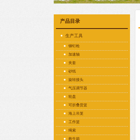
产品目录
生产工具
铆钉枪
加速轴
夹套
砂纸
旋转接头
气压调节器
轮盘
可折叠货篮
海上吊笼
工作篮
绳索
救生箱