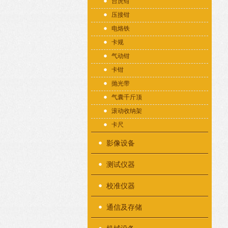
台虎钳
压接钳
电烙铁
卡规
气动钳
卡钳
抛光带
气囊千斤顶
滚动收纳架
卡尺
影像设备
测试仪器
校准仪器
通信及存储