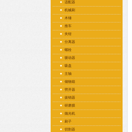
适配器
机械刷
木锤
推车
夹钳
分离器
螺栓
驱动器
吸盘
主轴
储物箱
劈开器
拔销器
研磨膜
抛光机
刷子
切割器