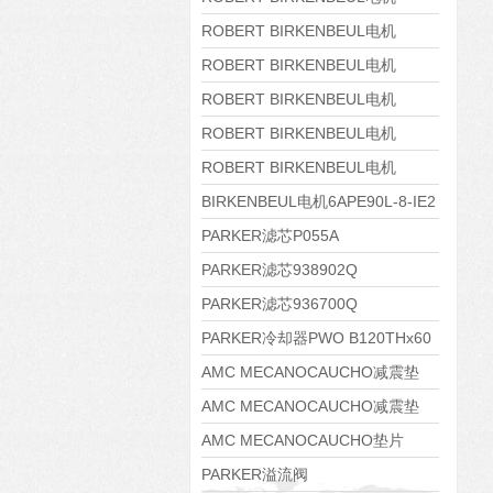
8APE160M-6 IE3
ROBERT BIRKENBEUL电机
8APE160L-4-IE3
ROBERT BIRKENBEUL电机
8APE112M-6K-IE3
ROBERT BIRKENBEUL电机
8APE100L-2 IE3
ROBERT BIRKENBEUL电机
8APE90S-4 IE3
ROBERT BIRKENBEUL电机
8APE80M-2K-IE3
BIRKENBEUL电机6APE90L-8-IE2
PARKER滤芯P055A
PARKER滤芯938902Q
PARKER滤芯936700Q
PARKER冷却器PWO B120THx60
AMC MECANOCAUCHO减震垫
138552
AMC MECANOCAUCHO减震垫
138551
AMC MECANOCAUCHO垫片
608074
PARKER溢流阀