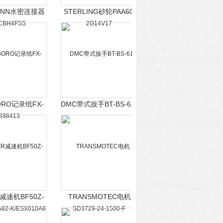
ONN水密连接器
STERLING砂轮PAA60-
CBH4FSS
2G14V17
ORO记录纸FX-
DMC带式扳手BT-BS-611
898413
R减速机BF50Z-
TRANSMOTEC电机
/D09XA82-
SD3729-24-1500-F
ESX010A8