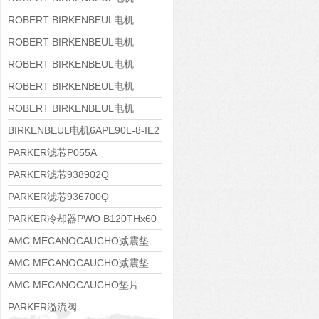
8APE160M-6 IE3
ROBERT BIRKENBEUL电机
8APE160L-4-IE3
ROBERT BIRKENBEUL电机
8APE112M-6K-IE3
ROBERT BIRKENBEUL电机
8APE100L-2 IE3
ROBERT BIRKENBEUL电机
8APE90S-4 IE3
ROBERT BIRKENBEUL电机
8APE80M-2K-IE3
BIRKENBEUL电机6APE90L-8-IE2
PARKER滤芯P055A
PARKER滤芯938902Q
PARKER滤芯936700Q
PARKER冷却器PWO B120THx60
AMC MECANOCAUCHO减震垫
138552
AMC MECANOCAUCHO减震垫
138551
AMC MECANOCAUCHO垫片
608074
PARKER溢流阀