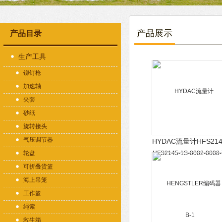
产品展示
产品目录
生产工具
铆钉枪
加速轴
夹套
砂纸
旋转接头
气压调节器
HYDAC流量计HFS214
1S-0002-0008-7-B-
轮盘
可折叠货篮
海上吊笼
工作篮
绳索
救生箱