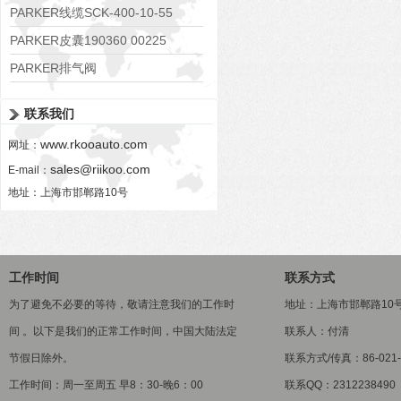
RE06M35W2N1KWXG087
PARKER线缆SCK-400-10-55
PARKER皮囊190360 00225
PARKER排气阀
VV01311G0QF1026-54507-H
联系我们
www.rkooauto.com
网址：
sales@riikoo.com
E-mail：
地址：上海市邯郸路10号
工作时间
联系方式
为了避免不必要的等待，敬请注意我们的工作时
地址：上海市邯郸路10
间 。以下是我们的正常工作时间，中国大陆法定
联系人：付清
节假日除外。
联系方式/传真：86-021-5
工作时间：周一至周五 早8：30-晚6：00
联系QQ：2312238490