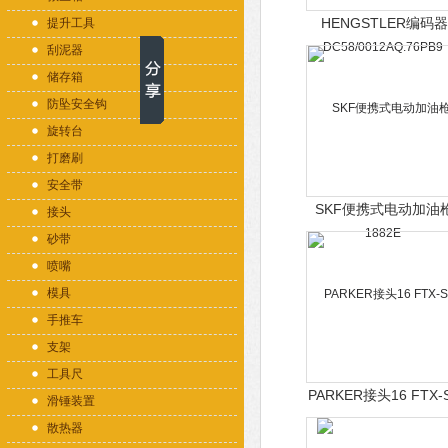
HENGSTLER编码器
提升工具
DC58/0012AQ.76PB
刮泥器
储存箱
防坠安全钩
旋转台
打磨刷
安全带
SKF便携式电动加油
接头
1882E
砂带
喷嘴
模具
手推车
支架
工具尺
PARKER接头16 FTX-
滑锤装置
散热器