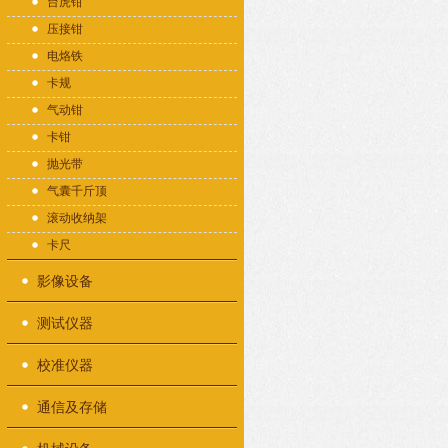
台虎钳
压接钳
电烙铁
卡规
气动钳
卡钳
抛光带
气囊千斤顶
滚动收纳架
卡尺
影像设备
测试仪器
校准仪器
通信及存储