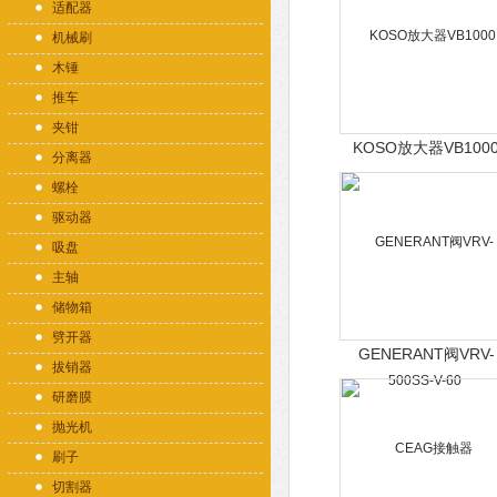
适配器
机械刷
木锤
推车
夹钳
KOSO放大器VB100
分离器
螺栓
驱动器
吸盘
主轴
储物箱
劈开器
GENERANT阀VRV-
拔销器
500SS-V-60
研磨膜
抛光机
刷子
切割器