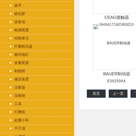
扳手
硫化胶
CEAG接触器
设备包
GHG4171805R005
检测装置
控制单元
打磨机托盘
紫外线灯
夹紧装置
剥线钳
BAUER制动器
液压装置
ESX250AX
注胶器
首页
上一页
压线钳
工具
打磨机
起重小车
千斤顶